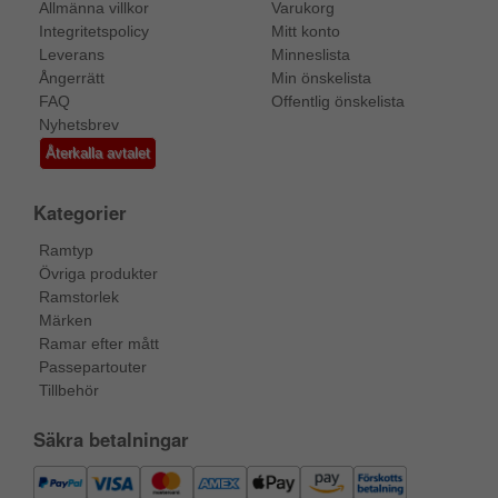
Allmänna villkor
Varukorg
Integritetspolicy
Mitt konto
Leverans
Minneslista
Ångerrätt
Min önskelista
FAQ
Offentlig önskelista
Nyhetsbrev
Återkalla avtalet
Kategorier
Ramtyp
Övriga produkter
Ramstorlek
Märken
Ramar efter mått
Passepartouter
Tillbehör
Säkra betalningar