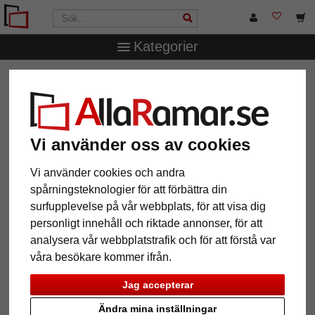
Kategorier
AllaRamar.se
Ramtyp
Barock & Stilramar
Vi använder oss av cookies
12 Artiklar
Populärast
Vi använder cookies och andra
spårningsteknologier för att förbättra din
Grid
surfupplevelse på vår webbplats, för att visa dig
personligt innehåll och riktade annonser, för att
analysera vår webbplatstrafik och för att förstå var
våra besökare kommer ifrån.
Jag accepterar
Ändra mina inställningar