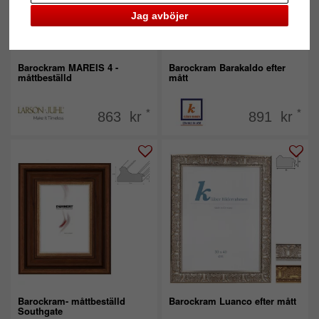
Jag avböjer
Barockram MAREIS 4 -
Barockram Barakaldo efter
måttbeställd
mått
*
*
863 kr
891 kr
Barockram- måttbeställd
Barockram Luanco efter mått
Southgate