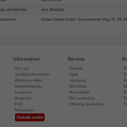
ngs på baksidan:
pins (flexpins)
ufacturer:
Klüber-Gebira GmbH, Dossenheimer Weg 78, DE 6
Information
Service
Ka
Om oss
Kontakt
R
Juridisk information
Hjälp
Ö
Allmänna villkor
Varukorg
R
Integritetspolicy
Mitt konto
M
Leverans
Minneslista
R
Ångerrätt
Min önskelista
P
FAQ
Offentlig önskelista
Ti
Nyhetsbrev
Återkalla avtalet