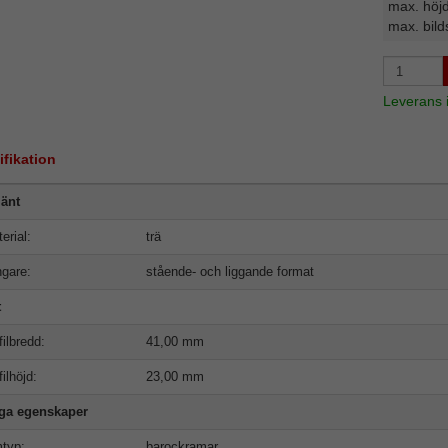
max. höj
max. bild
Leverans
ifikation
änt
erial:
trä
gare:
stående- och liggande format
t
filbredd:
41,00 mm
filhöjd:
23,00 mm
iga egenskaper
typ:
barockramar