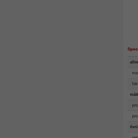
Spec
allm
mat
hän
måt
pro
pro
övr
ram