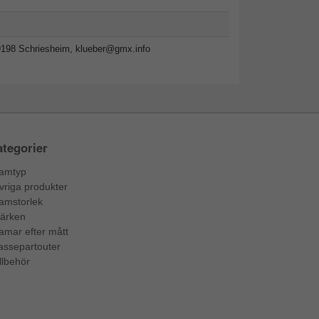
9198 Schriesheim,
klueber@gmx.info
tegorier
amtyp
vriga produkter
amstorlek
ärken
amar efter mått
assepartouter
llbehör