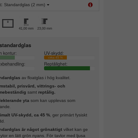
t:
Standardglas (2 mm)
41,00 mm
23,00 mm
standardglas
h kontur:
UV-skydd:
cirka 45 %
exbehandling:
Reptålighet:
ndardglas
av floatglas i hög kvalitet.
mstabil, prisvärd, vittrings- och
mebeständig
samt
reptålig.
lekterande yta
som kan upplevas som
rande.
imalt UV-skydd, ca 45 %
, ger primärt fysiskt
dd.
ndardglas är något grönaktigt
vilket kan ge
 ytor en lätt grön nyans. För tavlor med ljusa