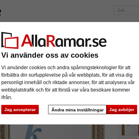
Märken
Ramar efter mått
Passepartouter
Tillbehör
Maga
195 kr
i leveranskostnad.
Oavsett hur mycket du beställer.
Barockram León efter mått
Vi använder oss av cookies
rockram León efter mått
Vi använder cookies och andra spårningsteknologier för att
förbättra din surfupplevelse på vår webbplats, för att visa dig
personligt innehåll och riktade annonser, för att analysera vår
webbplatstrafik och för att förstå var våra besökare kommer
ifrån.
färg:
s
Jag accepterar
Jag avböjer
Ändra mina inställningar
ka
Nästa