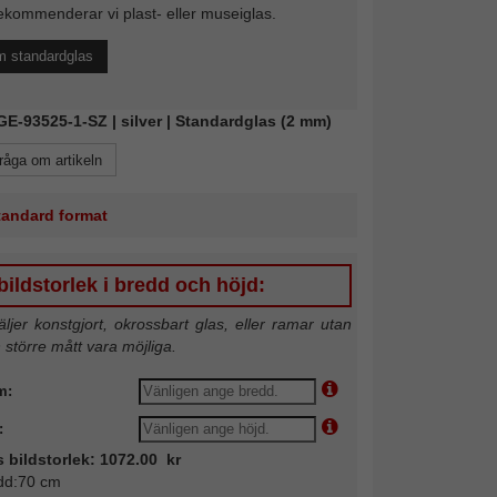
ekommenderar vi plast- eller museiglas.
m standardglas
KGE-93525-1-SZ | silver | Standardglas (2 mm)
råga om artikeln
standard format
ildstorlek i bredd och höjd:
jer konstgjort, okrossbart glas, eller ramar utan
n större mått vara möjliga.
m:
:
s bildstorlek: 1072.00 kr
dd:70 cm