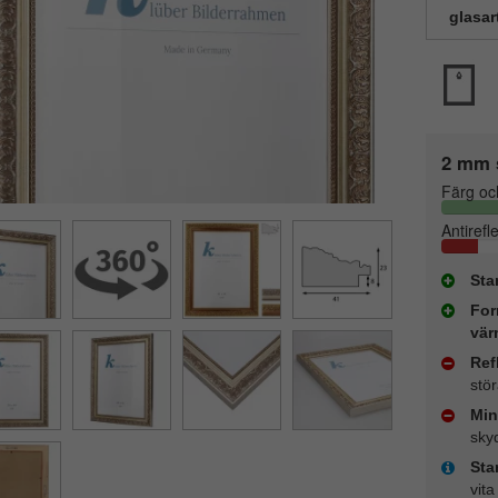
glasar
2 mm 
Färg oc
Antirefl
Sta
For
vär
Ref
stö
Min
sky
Sta
vita