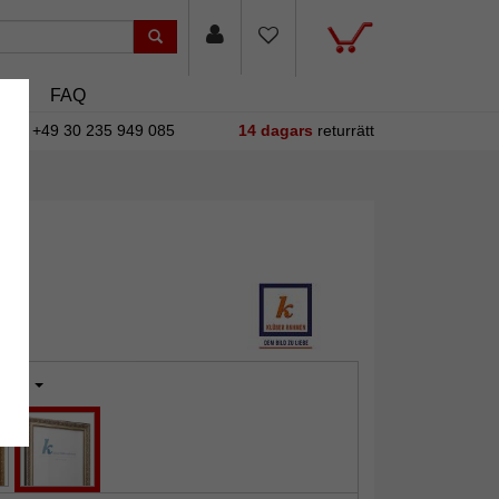
sin
FAQ
+49 30 235 949 085
14 dagars
returrätt
ilver