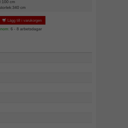
d:100 cm
storlek:340 cm
Lägg till i varukorgen
 inom:
6 - 8 arbetsdagar