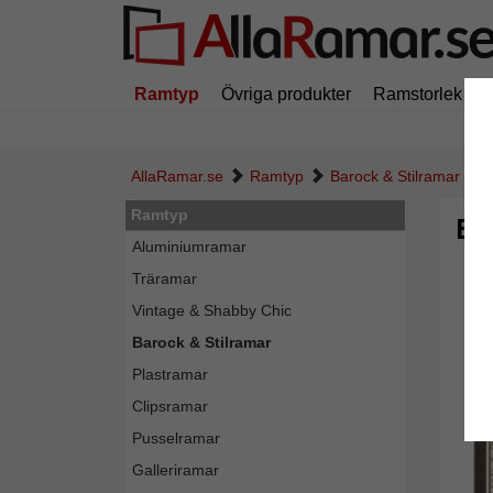
Ramtyp
Övriga produkter
Ramstorlek
AllaRamar.se
Ramtyp
Barock & Stilramar
Ramtyp
Ba
Aluminiumramar
Träramar
Vintage & Shabby Chic
Barock & Stilramar
Plastramar
Clipsramar
Pusselramar
Galleriramar
Tillba