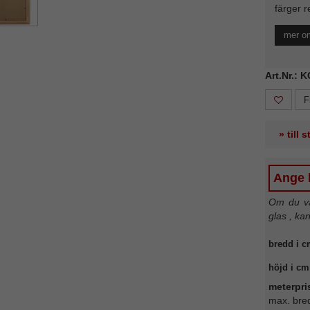
färger r
mer o
Art.Nr.: 
F
» till 
Ange b
Om du väl
glas , ka
bredd i c
höjd i cm
meterpri
max. bre