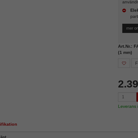
användn
Ele
part
mer om
Art.Nr.: 
(1 mm)
F
2.3
Leverans
ifikation
änt