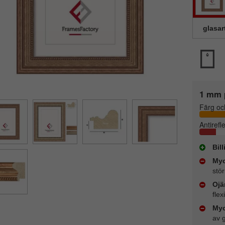
glasar
1 mm 
Färg oc
Antirefl
Bil
Myc
stör
Ojä
flex
Myc
av 