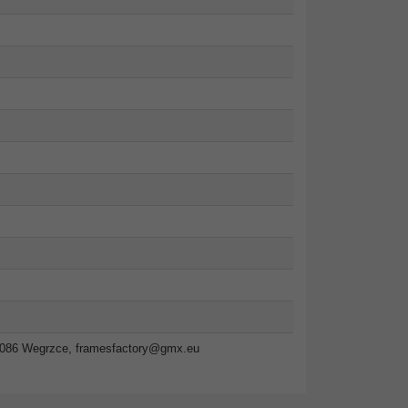
2-086 Wegrzce,
framesfactory@gmx.eu