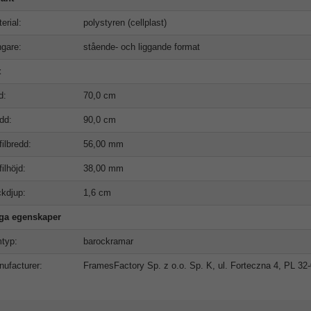
erial:
polystyren (cellplast)
gare:
stående- och liggande format
t
d:
70,0 cm
dd:
90,0 cm
filbredd:
56,00 mm
filhöjd:
38,00 mm
kdjup:
1,6 cm
iga egenskaper
typ:
barockramar
ufacturer:
FramesFactory Sp. z o.o. Sp. K, ul. Forteczna 4, PL 3