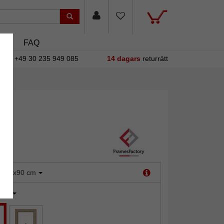
asin
FAQ
+49 30 235 949 085
14 dagars
returrätt
:
70x90 cm
uld