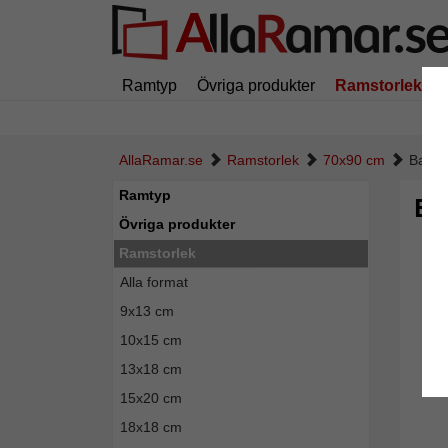
Ramtyp
Övriga produkter
Ramstorlek
AllaRamar.se
Ramstorlek
70x90 cm
Baroc
Ramtyp
Ba
Övriga produkter
Ramstorlek
Alla format
9x13 cm
10x15 cm
13x18 cm
15x20 cm
18x18 cm
Tillba