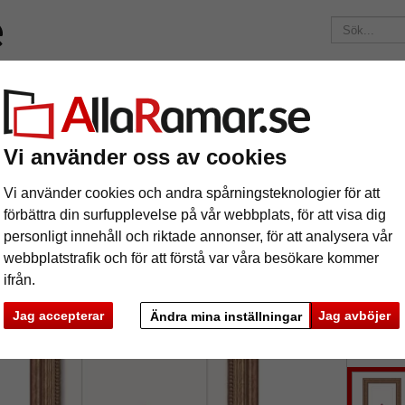
Märken
Ramar efter mått
Passepartouter
Tillbehör
Mag
195 kr
i leveranskostnad.
Oavsett hur mycket du beställer.
kram Alessia
Vi använder oss av cookies
rockram Alessia
Vi använder cookies och andra spårningsteknologier för att
förbättra din surfupplevelse på vår webbplats, för att visa dig
personligt innehåll och riktade annonser, för att analysera vår
webbplatstrafik och för att förstå var våra besökare kommer
ifrån.
format
Jag accepterar
Jag avböjer
Ändra mina inställningar
färg:
g
ka
Nästa