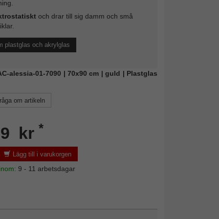
ing.
ktrostatiskt
och drar till sig damm och små
iklar.
 plastglas och akrylglas
FAC-alessia-01-7090 | 70x90 cm | guld | Plastglas
råga om artikeln
*
99 kr
Lägg till i varukorgen
 inom:
9 - 11 arbetsdagar