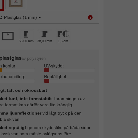
t:
Plastglas (1 mm)
56,00 mm
38,00 mm
1,6 cm
plastglas
av polystyren
h kontur:
UV-skydd:
exbehandling:
Reptålighet:
ligt, lätt och okrossbart
ket tunt, inte formstabilt
. Inramningen av
re format kan därför vara lite krånglig.
mna ljusreflektioner
vid lågt tryck på den
ibla skivan.
ket reptåligt
genom skyddsfilm på båda sidor
glasskivan som måste avlägsnas före