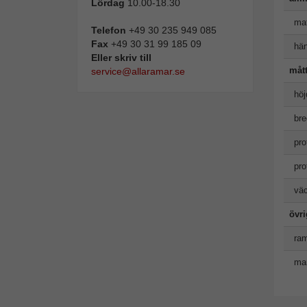
Lördag
10.00-18.30
mat
Telefon
+49 30 235 949 085
Fax
+49 30 31 99 185 09
hän
Eller skriv till
måt
service@allaramar.se
höj
bre
pro
pro
väc
övr
ram
man