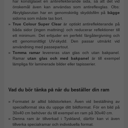
har konstglaset en antireflekterande sida, så att det vid
önskemål även kan användas som antireflexglas. Obs:
Akrylglasrutan har en genomskinlig skyddsfilm på
bägge
sidorna som måste tas bort.
True Colour Super Clear
är optiskt antireflekterande på
båda sidor (ingen mattning) och reducerar reflektioner till
ett minimum. Det erbjuder en perfekt färgåtergivning och
ett genomsnittligt UV-skydd. Den passar utmärkt vid
användning med passepartout.
Tomma ramar
levereras utan glas och utan bakpanel.
Ramar
utan glas och med bakpanel
är till exempel
lämpliga för laminerade bilder eller tapisserier.
Vad du bör tänka på när du beställer din ram
Formatet är alltid bildstorleken. Även vid beställning av
specialformat ska du uppge ditt bildformat. För en bild på
30x40 cm behöver du till exempel en ram på 30x40 cm.
Denna ram är tillverkad i Tyskland, därför kan vi även
tillverka specialramar och individuella format.