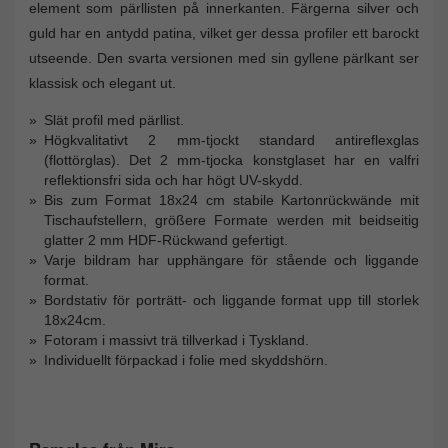
element som pärllisten på innerkanten. Färgerna silver och
guld har en antydd patina, vilket ger dessa profiler ett barockt
utseende. Den svarta versionen med sin gyllene pärlkant ser
klassisk och elegant ut.
Slät profil med pärllist.
Högkvalitativt 2 mm-tjockt standard antireflexglas
(flottörglas). Det 2 mm-tjocka konstglaset har en valfri
reflektionsfri sida och har högt UV-skydd.
Bis zum Format 18x24 cm stabile Kartonrückwände mit
Tischaufstellern, größere Formate werden mit beidseitig
glatter 2 mm HDF-Rückwand gefertigt.
Varje bildram har upphängare för stående och liggande
format.
Bordstativ för porträtt- och liggande format upp till storlek
18x24cm.
Fotoram i massivt trä tillverkad i Tyskland.
Individuellt förpackad i folie med skyddshörn.