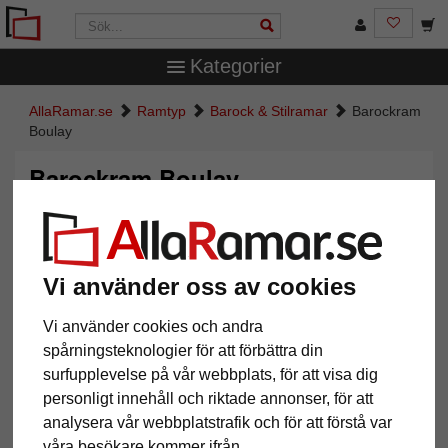
Kategorier
AllaRamar.se
Ramtyp
Barock & Stilramar
Barockram
Boulay
Barockram Boulay
Vi använder oss av cookies
Vi använder cookies och andra
spårningsteknologier för att förbättra din
surfupplevelse på vår webbplats, för att visa dig
personligt innehåll och riktade annonser, för att
Tillbaka
Näst
analysera vår webbplatstrafik och för att förstå var
våra besökare kommer ifrån.