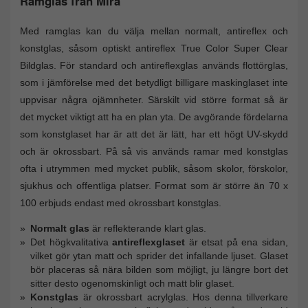
Ramglas från Mira
Med ramglas kan du välja mellan normalt, antireflex och
konstglas, såsom optiskt antireflex True Color Super Clear
Bildglas. För standard och antireflexglas används flottörglas,
som i jämförelse med det betydligt billigare maskinglaset inte
uppvisar några ojämnheter. Särskilt vid större format så är
det mycket viktigt att ha en plan yta. De avgörande fördelarna
som konstglaset har är att det är lätt, har ett högt UV-skydd
och är okrossbart. På så vis används ramar med konstglas
ofta i utrymmen med mycket publik, såsom skolor, förskolor,
sjukhus och offentliga platser. Format som är större än 70 x
100 erbjuds endast med okrossbart konstglas.
Normalt glas
är reflekterande klart glas.
Det högkvalitativa
antireflexglaset
är etsat på ena sidan,
vilket gör ytan matt och sprider det infallande ljuset. Glaset
bör placeras så nära bilden som möjligt, ju längre bort det
sitter desto ogenomskinligt och matt blir glaset.
Konstglas
är okrossbart acrylglas. Hos denna tillverkare