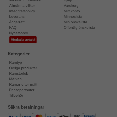
Juridisk information
Hjälp
Allmänna villkor
Varukorg
Integritetspolicy
Mitt konto
Leverans
Minneslista
Ångerrätt
Min önskelista
FAQ
Offentlig önskelista
Nyhetsbrev
Återkalla avtalet
Kategorier
Ramtyp
Övriga produkter
Ramstorlek
Märken
Ramar efter mått
Passepartouter
Tillbehör
Säkra betalningar