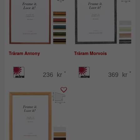
Träram Antony
Träram Morvois
*
*
236 kr
369 kr