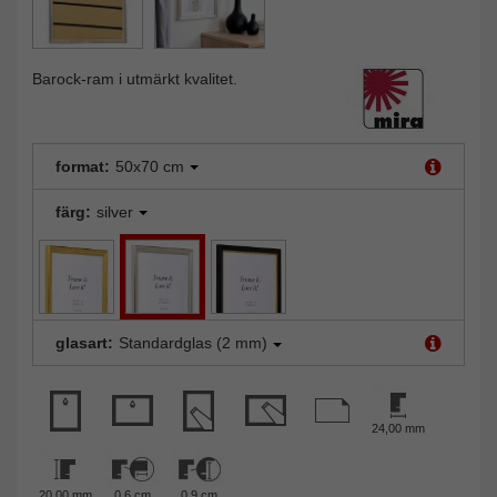
Barock-ram i utmärkt kvalitet.
format:
50x70 cm
färg:
silver
glasart:
Standardglas (2 mm)
24,00 mm
20,00 mm
0,6 cm
0,9 cm