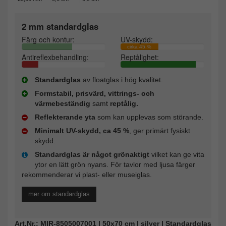
2 mm standardglas
Färg och kontur:
UV-skydd:
cirka 45 %
Antireflexbehandling:
Reptålighet:
Standardglas
av floatglas i hög kvalitet.
Formstabil, prisvärd, vittrings- och
värmebeständig
samt
reptålig.
Reflekterande yta
som kan upplevas som störande.
Minimalt UV-skydd, ca 45 %
, ger primärt fysiskt
skydd.
Standardglas är något grönaktigt
vilket kan ge vita
ytor en lätt grön nyans. För tavlor med ljusa färger
rekommenderar vi plast- eller museiglas.
mer om standardglas
Art.Nr.: MIR-8505007001 | 50x70 cm | silver | Standardglas