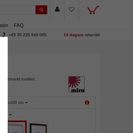
asin
FAQ
+49 30 235 949 085
14 dagars
returrätt
 i utmärkt kvalitet.
:
70x100 cm
ilver