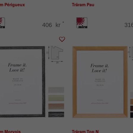
am Périgueux
Träram Pau
*
406 kr
31
am Morvois
Träram Top N