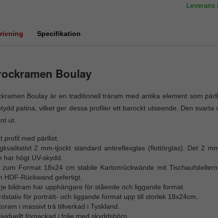
Leverans
rivning
Specifikation
rockramen Boulay
kramen Boulay är en traditionell träram med antika element som pärll
tydd patina, vilket ger dessa profiler ett barockt utseende. Den svarta
nt ut.
t profil med pärllist.
kvalitativt 2 mm-tjockt standard antireflexglas (flottörglas). Det 2 mm-
h har högt UV-skydd.
s zum Format 18x24 cm stabile Kartonrückwände mit Tischaufstellern,
 HDF-Rückwand gefertigt.
rje bildram har upphängare för stående och liggande format.
dstativ för porträtt- och liggande format upp till storlek 18x24cm.
oram i massivt trä tillverkad i Tyskland.
ividuellt förpackad i folie med skyddshörn.