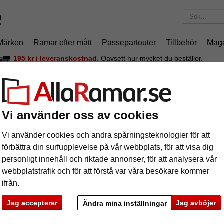
Märken
Ramar efter mått
Passepartouter
Tillbehör
Mag
195 kr
i leveranskostnad.
Oavsett hur mycket du beställer.
ckram Boulay
rockram Boulay
Vi använder oss av cookies
Barock-ram
Vi använder cookies och andra spårningsteknologier för att
förbättra din surfupplevelse på vår webbplats, för att visa dig
personligt innehåll och riktade annonser, för att analysera vår
webbplatstrafik och för att förstå var våra besökare kommer
format
ifrån.
färg:
s
Jag accepterar
Jag avböjer
Ändra mina inställningar
ka
Nästa