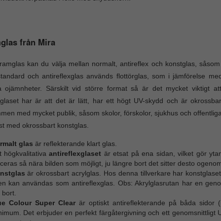
las från Mira
amglas kan du välja mellan normalt, antireflex och konstglas, såsom o
tandard och antireflexglas används flottörglas, som i jämförelse med 
 ojämnheter. Särskilt vid större format så är det mycket viktigt 
glaset har är att det är lätt, har ett högt UV-skydd och är okrossb
men med mycket publik, såsom skolor, förskolor, sjukhus och offentlig
t med okrossbart konstglas.
rmalt glas
är reflekterande klart glas.
t högkvalitativa
antireflexglaset
är etsat på ena sidan, vilket gör ytan
ceras så nära bilden som möjligt, ju längre bort det sitter desto ogenoms
nstglas
är okrossbart acrylglas. Hos denna tillverkare har konstglaset
en kan användas som antireflexglas. Obs: Akrylglasrutan har en gen
 bort.
ue Colour Super Clear
är optiskt antireflekterande på båda sidor (
nimum. Det erbjuder en perfekt färgåtergivning och ett genomsnittlig