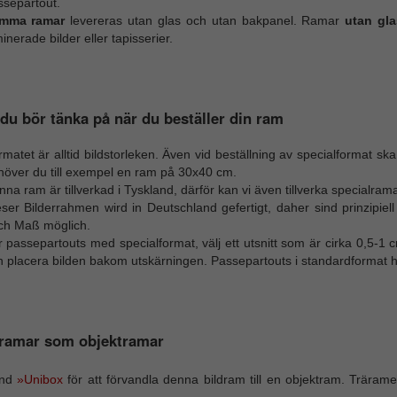
ssepartout.
mma ramar
levereras utan glas och utan bakpanel. Ramar
utan gl
inerade bilder eller tapisserier.
du bör tänka på när du beställer din ram
matet är alltid bildstorleken. Även vid beställning av specialformat sk
höver du till exempel en ram på 30x40 cm.
na ram är tillverkad i Tyskland, därför kan vi även tillverka specialram
eser Bilderrahmen wird in Deutschland gefertigt, daher sind prinzipie
ch Maß möglich.
 passepartouts med specialformat, välj ett utsnitt som är cirka 0,5-1 c
 placera bilden bakom utskärningen. Passepartouts i standardformat ha
dramar som objektramar
änd
»Unibox
för att förvandla denna bildram till en objektram. Träram