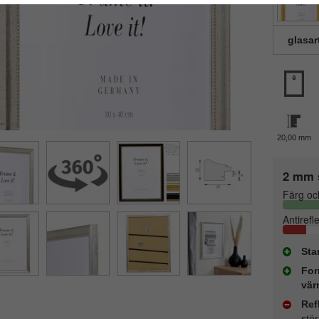
glasar
20,00 mm
2 mm 
Färg oc
Antirefl
Sta
For
vär
Ref
stö