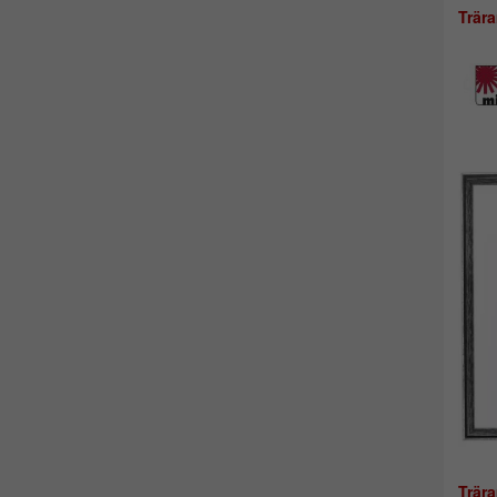
Trär
Trär