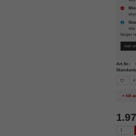
Min
sky
Sta
vita
färger r
mer o
Art.Nr.
Standard
F
» till
1.9