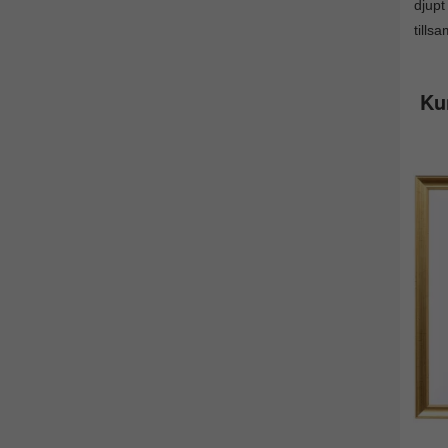
djupt
tills
Ku