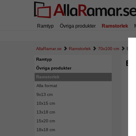
Ramtyp
Övriga produkter
Ramstorlek
AllaRamar.se
Ramstorlek
70x100 cm
Baro
Ramtyp
Ba
Övriga produkter
Ramstorlek
Alla format
9x13 cm
10x15 cm
13x18 cm
15x20 cm
18x18 cm
Tillba