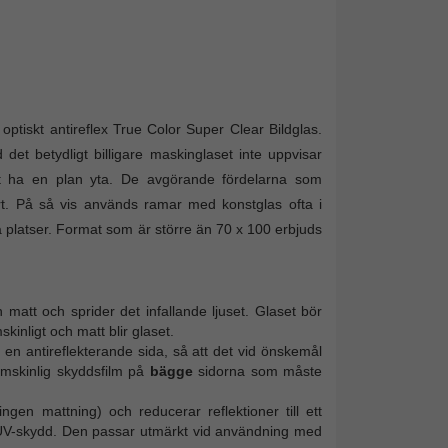
ptiskt antireflex True Color Super Clear Bildglas.
det betydligt billigare maskinglaset inte uppvisar
att ha en plan yta. De avgörande fördelarna som
art. På så vis används ramar med konstglas ofta i
a platser. Format som är större än 70 x 100 erbjuds
 matt och sprider det infallande ljuset. Glaset bör
kinligt och matt blir glaset.
 en antireflekterande sida, så att det vid önskemål
omskinlig skyddsfilm på
bägge
sidorna som måste
ingen mattning) och reducerar reflektioner till ett
t UV-skydd. Den passar utmärkt vid användning med