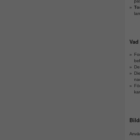
pa
To
lam
Vad 
For
be
Den
Di
na
För
kan
Bil
Anv