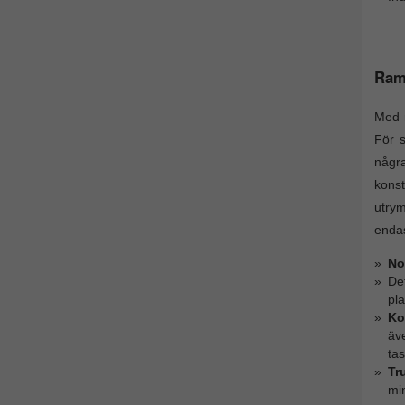
Ramg
Med r
För s
några
konst
utrym
endas
No
De
pla
Ko
äv
tas
Tr
mi