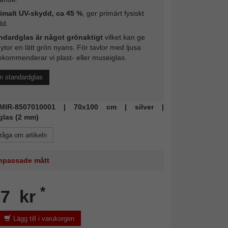
imalt UV-skydd, ca 45 %
, ger primärt fysiskt
dd.
ndardglas är något grönaktigt
vilket kan ge
 ytor en lätt grön nyans. För tavlor med ljusa
ekommenderar vi plast- eller museiglas.
m standardglas
: MIR-8507010001 | 70x100 cm | silver |
glas (2 mm)
råga om artikeln
 anpassade mått
*
77 kr
Lägg till i varukorgen