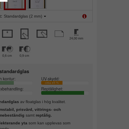
t:
Standardglas (2 mm)
24,00 mm
0,6 cm
0,9 cm
standardglas
h kontur:
UV-skydd:
cirka 45 %
exbehandling:
Reptålighet:
ndardglas
av floatglas i hög kvalitet.
mstabil, prisvärd, vittrings- och
mebeständig
samt
reptålig.
lekterande yta
som kan upplevas som
rande.