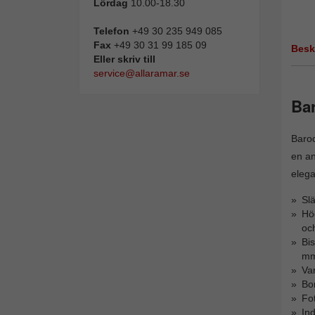
Lördag
10.00-18.30
Telefon
+49 30 235 949 085
Fax
+49 30 31 99 185 09
Besk
Eller skriv till
service@allaramar.se
Ba
Baroc
en an
elega
Slä
Hög
oc
Bi
mm
Va
Bor
Fot
Ind