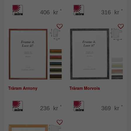
*
*
406 kr
316 kr
Träram Antony
Träram Morvois
*
*
236 kr
369 kr