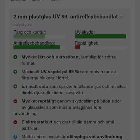
2 mm plastglas UV 99, antireflexbehandlat
av
polystyren
Färg och kontur:
UV-skydd:
Antireflexbehandling:
Reptålighet:
Mycket lätt och okrossbart
, lämpligt för större
format.
Maximalt
UV-skydd på 99 %
som motverkar att
färgerna bleknar i förtid.
En matt sida
som sprider infallande ljus och minskar
direkta ljusreflektioner avsevärt.
Mycket reptåligt
genom skyddsfilm på båda sidor
av glasskivan som måste avlägsnas före
användning.
Elektrostatiskt
och drar till sig damm och små
partiklar.
Matta antireflexglas är
olämpliga vid användning