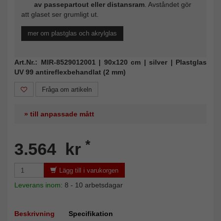
av passepartout eller distansram
. Avståndet gör
att glaset ser grumligt ut.
mer om plastglas och akrylglas
Art.Nr.: MIR-8529012001 | 90x120 cm | silver | Plastglas
UV 99 antireflexbehandlat (2 mm)
Fråga om artikeln
» till anpassade mått
*
3.564 kr
Lägg till i varukorgen
Leverans inom:
8 - 10 arbetsdagar
Beskrivning
Specifikation