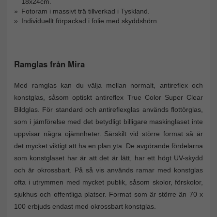
18x24cm.
Fotoram i massivt trä tillverkad i Tyskland.
Individuellt förpackad i folie med skyddshörn.
Ramglas från Mira
Med ramglas kan du välja mellan normalt, antireflex och
konstglas, såsom optiskt antireflex True Color Super Clear
Bildglas. För standard och antireflexglas används flottörglas,
som i jämförelse med det betydligt billigare maskinglaset inte
uppvisar några ojämnheter. Särskilt vid större format så är
det mycket viktigt att ha en plan yta. De avgörande fördelarna
som konstglaset har är att det är lätt, har ett högt UV-skydd
och är okrossbart. På så vis används ramar med konstglas
ofta i utrymmen med mycket publik, såsom skolor, förskolor,
sjukhus och offentliga platser. Format som är större än 70 x
100 erbjuds endast med okrossbart konstglas.