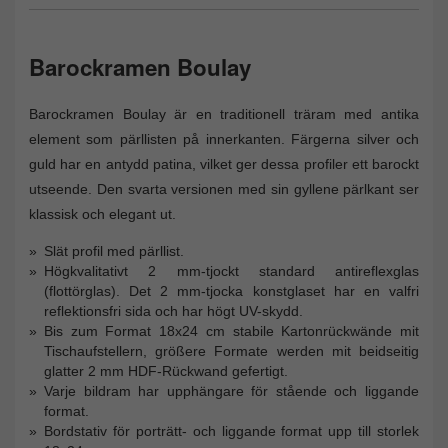
Barockramen Boulay
Barockramen Boulay är en traditionell träram med antika
element som pärllisten på innerkanten. Färgerna silver och
guld har en antydd patina, vilket ger dessa profiler ett barockt
utseende. Den svarta versionen med sin gyllene pärlkant ser
klassisk och elegant ut.
Slät profil med pärllist.
Högkvalitativt 2 mm-tjockt standard antireflexglas
(flottörglas). Det 2 mm-tjocka konstglaset har en valfri
reflektionsfri sida och har högt UV-skydd.
Bis zum Format 18x24 cm stabile Kartonrückwände mit
Tischaufstellern, größere Formate werden mit beidseitig
glatter 2 mm HDF-Rückwand gefertigt.
Varje bildram har upphängare för stående och liggande
format.
Bordstativ för porträtt- och liggande format upp till storlek