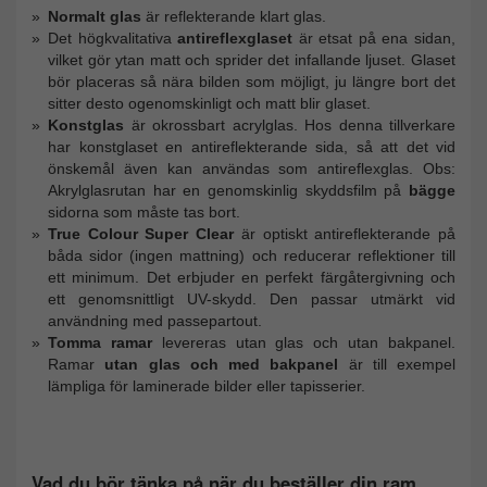
Normalt glas
är reflekterande klart glas.
Det högkvalitativa
antireflexglaset
är etsat på ena sidan,
vilket gör ytan matt och sprider det infallande ljuset. Glaset
bör placeras så nära bilden som möjligt, ju längre bort det
sitter desto ogenomskinligt och matt blir glaset.
Konstglas
är okrossbart acrylglas. Hos denna tillverkare
har konstglaset en antireflekterande sida, så att det vid
önskemål även kan användas som antireflexglas. Obs:
Akrylglasrutan har en genomskinlig skyddsfilm på
bägge
sidorna som måste tas bort.
True Colour Super Clear
är optiskt antireflekterande på
båda sidor (ingen mattning) och reducerar reflektioner till
ett minimum. Det erbjuder en perfekt färgåtergivning och
ett genomsnittligt UV-skydd. Den passar utmärkt vid
användning med passepartout.
Tomma ramar
levereras utan glas och utan bakpanel.
Ramar
utan glas och med bakpanel
är till exempel
lämpliga för laminerade bilder eller tapisserier.
Vad du bör tänka på när du beställer din ram