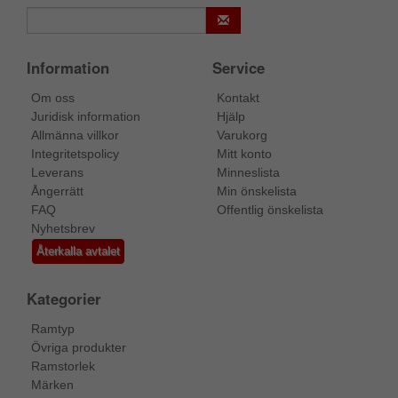
Information
Service
Om oss
Kontakt
Juridisk information
Hjälp
Allmänna villkor
Varukorg
Integritetspolicy
Mitt konto
Leverans
Minneslista
Ångerrätt
Min önskelista
FAQ
Offentlig önskelista
Nyhetsbrev
Återkalla avtalet
Kategorier
Ramtyp
Övriga produkter
Ramstorlek
Märken