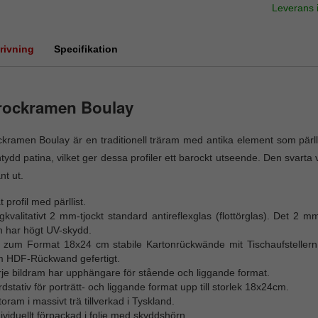
Leverans
rivning
Specifikation
rockramen Boulay
kramen Boulay är en traditionell träram med antika element som pärll
tydd patina, vilket ger dessa profiler ett barockt utseende. Den svarta
nt ut.
t profil med pärllist.
kvalitativt 2 mm-tjockt standard antireflexglas (flottörglas). Det 2 mm-
h har högt UV-skydd.
s zum Format 18x24 cm stabile Kartonrückwände mit Tischaufstellern,
 HDF-Rückwand gefertigt.
rje bildram har upphängare för stående och liggande format.
dstativ för porträtt- och liggande format upp till storlek 18x24cm.
oram i massivt trä tillverkad i Tyskland.
ividuellt förpackad i folie med skyddshörn.