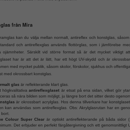
las från Mira
amglas kan du välja mellan normalt, antireflex och konstglas, såsom o
tandard och antireflexglas används flottörglas, som i jämförelse med 
 ojämnheter. Särskilt vid större format så är det mycket viktigt 
glaset har är att det är lätt, har ett högt UV-skydd och är okrossb
men med mycket publik, såsom skolor, förskolor, sjukhus och offentlig
t med okrossbart konstglas.
rmalt glas
är reflekterande klart glas.
t högkvalitativa
antireflexglaset
är etsat på ena sidan, vilket gör ytan
ceras så nära bilden som möjligt, ju längre bort det sitter desto ogenoms
nstglas
är okrossbart acrylglas. Hos denna tillverkare har konstglaset
en kan användas som antireflexglas. Obs: Akrylglasrutan har en gen
 bort.
ue Colour Super Clear
är optiskt antireflekterande på båda sidor (
nimum. Det erbjuder en perfekt färgåtergivning och ett genomsnittlig