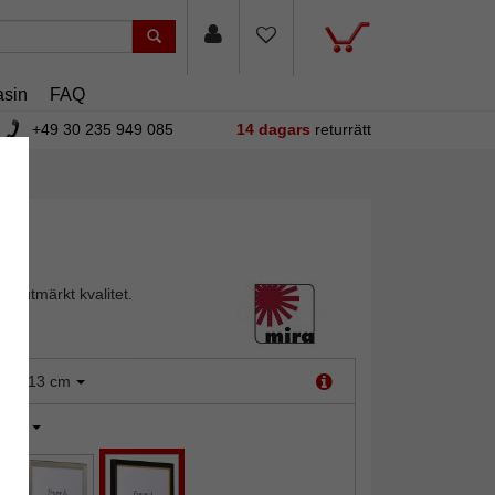
sin
FAQ
+49 30 235 949 085
14 dagars
returrätt
 i utmärkt kvalitet.
:
9x13 cm
vart