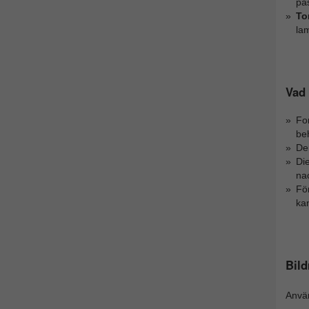
pa
To
lam
Vad 
For
be
Den
Di
na
För
kan
Bil
Anv