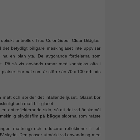
ptiskt antireflex True Color Super Clear Bildglas.
det betydligt billigare maskinglaset inte uppvisar
att ha en plan yta. De avgörande fördelarna som
art. På så vis används ramar med konstglas ofta i
a platser. Format som är större än 70 x 100 erbjuds
 matt och sprider det infallande ljuset. Glaset bör
kinligt och matt blir glaset.
 en antireflekterande sida, så att det vid önskemål
omskinlig skyddsfilm på
bägge
sidorna som måste
ingen mattning) och reducerar reflektioner till ett
t UV-skydd. Den passar utmärkt vid användning med