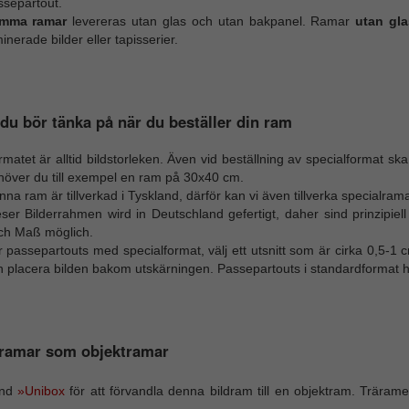
ssepartout.
mma ramar
levereras utan glas och utan bakpanel. Ramar
utan gl
inerade bilder eller tapisserier.
du bör tänka på när du beställer din ram
matet är alltid bildstorleken. Även vid beställning av specialformat sk
höver du till exempel en ram på 30x40 cm.
na ram är tillverkad i Tyskland, därför kan vi även tillverka specialram
eser Bilderrahmen wird in Deutschland gefertigt, daher sind prinzipie
ch Maß möglich.
 passepartouts med specialformat, välj ett utsnitt som är cirka 0,5-1 c
 placera bilden bakom utskärningen. Passepartouts i standardformat ha
dramar som objektramar
änd
»Unibox
för att förvandla denna bildram till en objektram. Träram