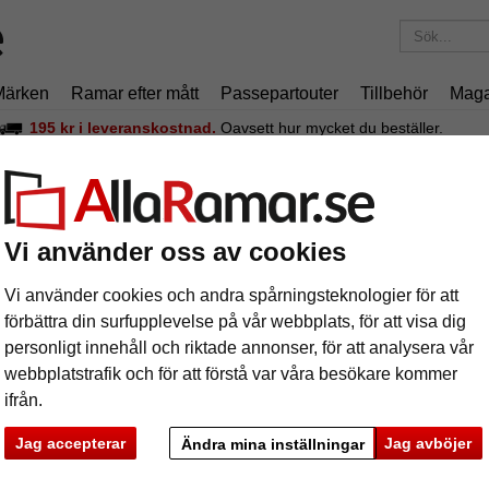
Märken
Ramar efter mått
Passepartouter
Tillbehör
Maga
195 kr
i leveranskostnad.
Oavsett hur mycket du beställer.
Barockram Boulay
rockram Boulay
Vi använder oss av cookies
Barock-ram
Vi använder cookies och andra spårningsteknologier för att
förbättra din surfupplevelse på vår webbplats, för att visa dig
personligt innehåll och riktade annonser, för att analysera vår
webbplatstrafik och för att förstå var våra besökare kommer
format
ifrån.
färg:
s
Jag accepterar
Jag avböjer
Ändra mina inställningar
ka
Nästa