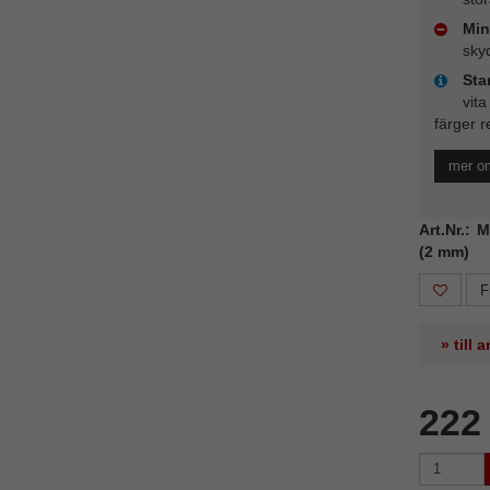
Min
sky
Sta
vita
färger r
mer o
Art.Nr.: 
(2 mm)
F
» till
222