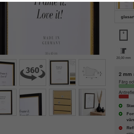
glasar
20,00 mm
2 mm 
Färg oc
Antirefl
Sta
For
vär
Ref
stö