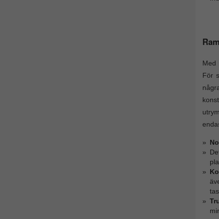
Ramg
Med r
För s
några
konst
utrym
endas
No
De
pla
Ko
äv
tas
Tr
mi