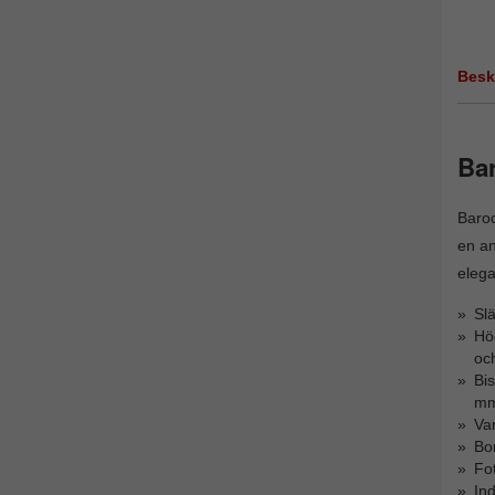
Besk
Ba
Baroc
en an
elega
Slä
Hög
oc
Bi
mm
Va
Bor
Fot
Ind