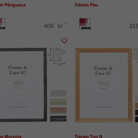
am Périgueux
Träram Pau
*
406 kr
31
am Morvois
Träram Top N