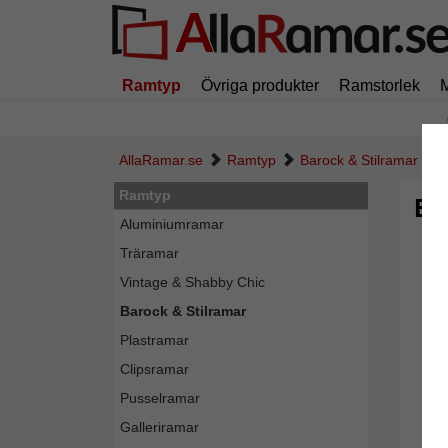
Ramtyp
Övriga produkter
Ramstorlek
AllaRamar.se
Ramtyp
Barock & Stilramar
Ramtyp
Ba
Aluminiumramar
Träramar
Vintage & Shabby Chic
Barock & Stilramar
Plastramar
Clipsramar
Pusselramar
Galleriramar
Tillba