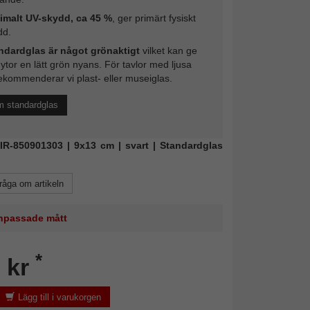
imalt UV-skydd, ca 45 %
, ger primärt fysiskt
dd.
ndardglas är något grönaktigt
vilket kan ge
 ytor en lätt grön nyans. För tavlor med ljusa
ekommenderar vi plast- eller museiglas.
m standardglas
MIR-850901303 | 9x13 cm | svart | Standardglas
råga om artikeln
 anpassade mått
*
 kr
Lägg till i varukorgen