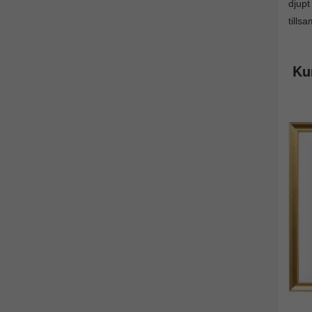
djupt
tills
Ku