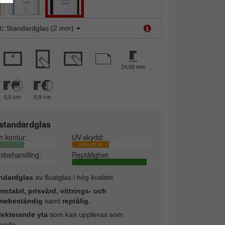
t:
Standardglas (2 mm)
24,00 mm
0,6 cm
0,9 cm
standardglas
h kontur:
UV-skydd:
cirka 45 %
exbehandling:
Reptålighet:
ndardglas
av floatglas i hög kvalitet.
mstabil, prisvärd, vittrings- och
mebeständig
samt
reptålig.
lekterande yta
som kan upplevas som
rande.