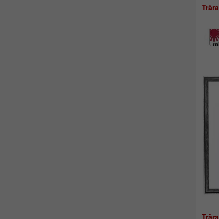
Trär
Trär