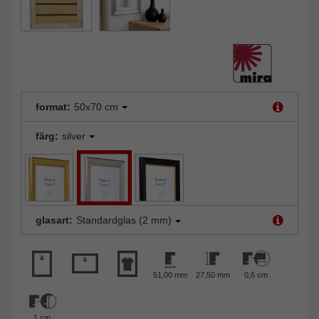
format:
50x70 cm
färg:
silver
glasart:
Standardglas (2 mm)
51,00 mm
27,50 mm
0,6 cm
1 cm