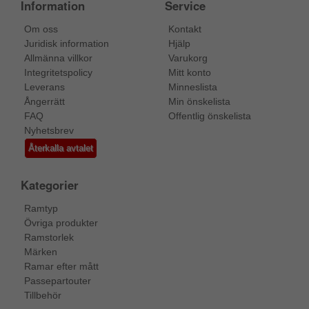
Information
Service
Om oss
Kontakt
Juridisk information
Hjälp
Allmänna villkor
Varukorg
Integritetspolicy
Mitt konto
Leverans
Minneslista
Ångerrätt
Min önskelista
FAQ
Offentlig önskelista
Nyhetsbrev
Återkalla avtalet
Kategorier
Ramtyp
Övriga produkter
Ramstorlek
Märken
Ramar efter mått
Passepartouter
Tillbehör