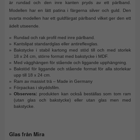
är rundad och den inre kanten pryds av ett pärlband.
Modellen har en lätt patina i färgerna silver och guld. Den
svarta modellen har ett guldfärgat pärlband vilket ger den ett
ädelt utseende.
Rundad och rak profil med inre pärlband.
Kantslipat standardglas eller antireflexglas.
Bakstycke i stabil kartong med stöd till och med storlek
18 x 24 cm, större format med bakstycke i MDF.
Med vägghängen för stående och liggande upphängning.
Bakstöd för liggande och stående format för alla storlekar
upp till 18 x 24 cm.
Ram av massivt trä – Made in Germany
Förpackas i skyddsfilm.
Observera:
produkten kan också beställas som tom ram
(utan glas och bakstycke) eller utan glas men med
bakstycke.
Glas från Mira