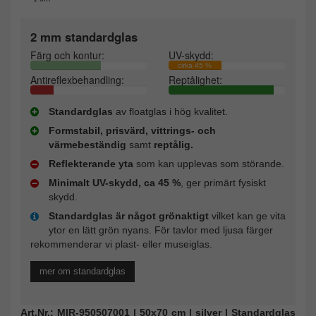
2 mm standardglas
Färg och kontur:
UV-skydd:
cirka 45 %
Antireflexbehandling:
Reptålighet:
Standardglas
av floatglas i hög kvalitet.
Formstabil, prisvärd, vittrings- och
värmebeständig
samt
reptålig.
Reflekterande yta
som kan upplevas som störande.
Minimalt UV-skydd, ca 45 %
, ger primärt fysiskt
skydd.
Standardglas är något grönaktigt
vilket kan ge vita
ytor en lätt grön nyans. För tavlor med ljusa färger
rekommenderar vi plast- eller museiglas.
mer om standardglas
Art.Nr.: MIR-950507001 | 50x70 cm | silver | Standardglas