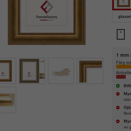
glasar
1 mm 
Färg oc
Antirefl
Bil
Myc
stör
Ojä
flex
Myc
av 