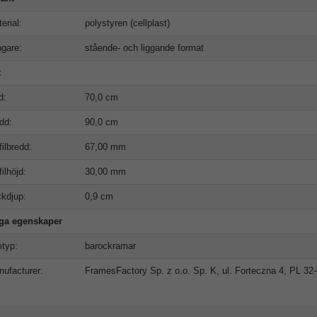
erial:
polystyren (cellplast)
gare:
stående- och liggande format
t
d:
70,0 cm
dd:
90,0 cm
filbredd:
67,00 mm
filhöjd:
30,00 mm
kdjup:
0,9 cm
iga egenskaper
typ:
barockramar
ufacturer:
FramesFactory Sp. z o.o. Sp. K, ul. Forteczna 4, PL 3