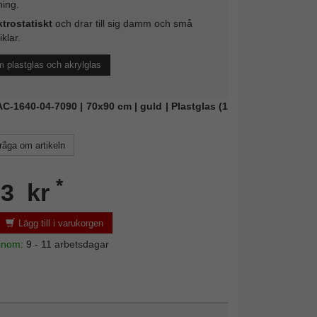
ing.
ktrostatiskt
och drar till sig damm och små
iklar.
 plastglas och akrylglas
FAC-1640-04-7090 | 70x90 cm | guld | Plastglas (1
råga om artikeln
*
33 kr
Lägg till i varukorgen
 inom:
9 - 11 arbetsdagar