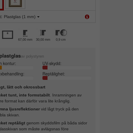
t:
Plastglas (1 mm)
67,00 mm
30,00 mm
0,9 cm
plastglas
av polystyren
h kontur:
UV-skydd:
exbehandling:
Reptålighet:
ligt, lätt och okrossbart
ket tunt, inte formstabilt
. Inramningen av
re format kan därför vara lite krånglig.
mna ljusreflektioner
vid lågt tryck på den
ibla skivan.
ket reptåligt
genom skyddsfilm på båda sidor
glasskivan som måste avlägsnas före