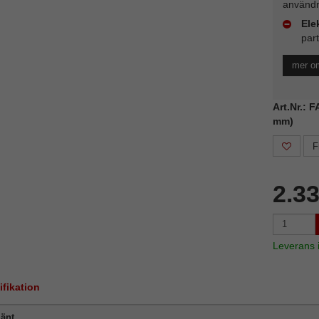
användn
Ele
part
mer om
Art.Nr.: 
mm)
F
2.3
Leverans
ifikation
änt