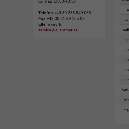
Lördag
10.00-18.30
mat
Telefon
+49 30 235 949 085
Fax
+49 30 31 99 185 09
hän
Eller skriv till
måt
service@allaramar.se
höj
bre
pro
pro
väc
övr
ram
man