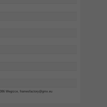
2-086 Wegrzce,
framesfactory@gmx.eu