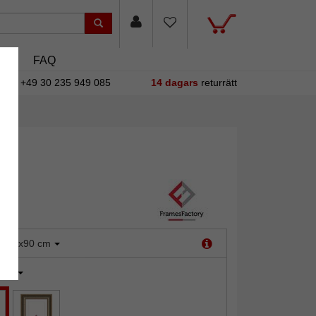
asin
FAQ
+49 30 235 949 085
14 dagars
returrätt
:
70x90 cm
uld