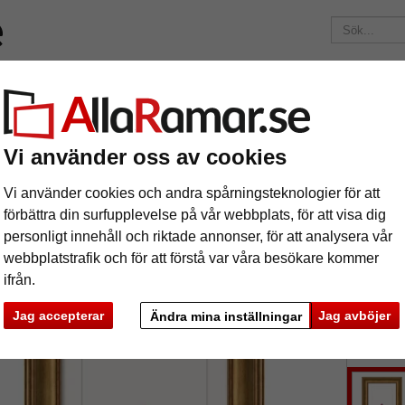
Märken
Ramar efter mått
Passepartouter
Tillbehör
Mag
195 kr
i leveranskostnad.
Oavsett hur mycket du beställer.
kram Carolina
Vi använder oss av cookies
rockram Carolina
Vi använder cookies och andra spårningsteknologier för att
förbättra din surfupplevelse på vår webbplats, för att visa dig
personligt innehåll och riktade annonser, för att analysera vår
webbplatstrafik och för att förstå var våra besökare kommer
ifrån.
format
Jag accepterar
Jag avböjer
Ändra mina inställningar
färg:
g
ka
Nästa