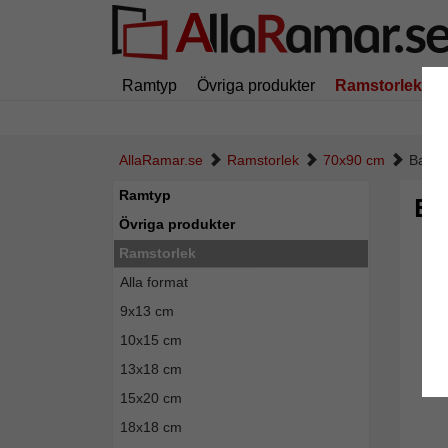
Ramtyp
Övriga produkter
Ramstorlek
AllaRamar.se
Ramstorlek
70x90 cm
Baroc
Ramtyp
Ba
Övriga produkter
Ramstorlek
Alla format
9x13 cm
10x15 cm
13x18 cm
15x20 cm
18x18 cm
Tillba