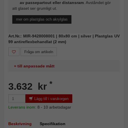
av passepartout eller distansram
. Avståndet gör
att glaset ser grumligt ut.
mer om plastglas och akrylglas
Art.Nr.: MIR-9428008001 | 80x80 cm | silver | Plastglas UV
99 antireflexbehandlat (2 mm)
Fråga om artikeln
» till anpassade mått
*
3.632 kr
Lägg till i varukorgen
Leverans inom:
8 - 10 arbetsdagar
Beskrivning
Specifikation