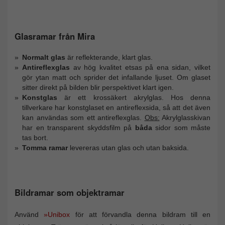
Glasramar från Mira
Normalt glas
är reflekterande, klart glas.
Antireflexglas
av hög kvalitet etsas på ena sidan, vilket
gör ytan matt och sprider det infallande ljuset. Om glaset
sitter direkt på bilden blir perspektivet klart igen.
Konstglas
är ett krossäkert akrylglas. Hos denna
tillverkare har konstglaset en antireflexsida, så att det även
kan användas som ett antireflexglas.
Obs:
Akrylglasskivan
har en transparent skyddsfilm på
båda
sidor som måste
tas bort.
Tomma ramar
levereras utan glas och utan baksida.
Bildramar som objektramar
Använd
»Unibox
för att förvandla denna bildram till en