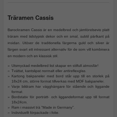
Träramen Cassis
Barockramen Cassis är en medelbred och jämförelsevis platt
träram med tidstypisk dekor och en smal, subtil pärlkant på
insidan. Utöver de traditionella färgerna guld och silver är
färgen svart ett intressant alternativ för de som vill kombinera
en modern och en klassisk stil.
Utsmyckad medelbred list skapar en stilfull atmosfär!
Tvättat, kantslipat normalt eller antireflexglas.
Kartong bakpaneler med bord står upp till en storlek på
18x24 cm, större format tillverkas med MDF bakpaneler.
Varje bildram har vägghängare för stående och liggande
format.
Bordstativ för porträtt- och liggandeformat upp till format
18x24cm.
Ram i massivt trä "Made in Germany".
Individuellt förpackade i folie.