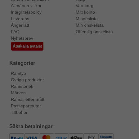
Allmänna villkor
Varukorg
Integritetspolicy
Mitt konto
Leverans
Minneslista
Ångerrätt
Min önskelista
FAQ
Offentlig önskelista
Nyhetsbrev
Återkalla avtalet
Kategorier
Ramtyp
Övriga produkter
Ramstorlek
Märken
Ramar efter mått
Passepartouter
Tillbehör
Säkra betalningar