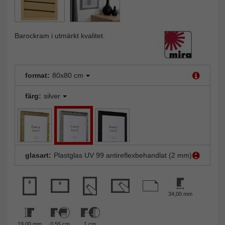
Barockram i utmärkt kvalitet.
format:
80x80 cm
färg:
silver
glasart:
Plastglas UV 99 antireflexbehandlat (2 mm)
34,00 mm
19,00 mm
0,55 cm
1 cm