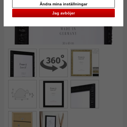
Ändra mina inställningar
Jag avböjer