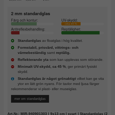
2 mm standardglas
Färg och kontur:
UV-skydd:
cirka 45 %
Antireflexbehandling:
Reptålighet:
Standardglas
av floatglas i hög kvalitet.
Formstabil, prisvärd, vittrings- och
värmebeständig
samt
reptålig.
Reflekterande yta
som kan upplevas som störande.
Minimalt UV-skydd, ca 45 %
, ger primärt fysiskt
skydd.
Standardglas är något grönaktigt
vilket kan ge vita
ytor en lätt grön nyans. För tavlor med ljusa färger
rekommenderar vi plast- eller museiglas.
mer om standardglas
Art.Nr.: MIR-940901303 | 9x13 cm | svart | Standardglas (2