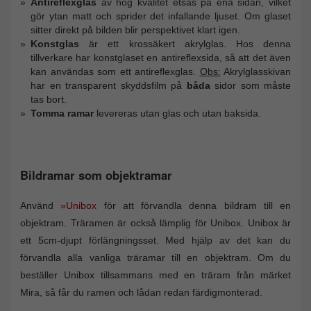
Antireflexglas
av hög kvalitet etsas på ena sidan, vilket
gör ytan matt och sprider det infallande ljuset. Om glaset
sitter direkt på bilden blir perspektivet klart igen.
Konstglas
är ett krossäkert akrylglas. Hos denna
tillverkare har konstglaset en antireflexsida, så att det även
kan användas som ett antireflexglas.
Obs:
Akrylglasskivan
har en transparent skyddsfilm på
båda
sidor som måste
tas bort.
Tomma ramar
levereras utan glas och utan baksida.
Bildramar som objektramar
Använd
»Unibox
för att förvandla denna bildram till en
objektram. Träramen är också lämplig för Unibox. Unibox är
ett 5cm-djupt förlängningsset. Med hjälp av det kan du
förvandla alla vanliga träramar till en objektram. Om du
beställer Unibox tillsammans med en träram från märket
Mira, så får du ramen och lådan redan färdigmonterad.