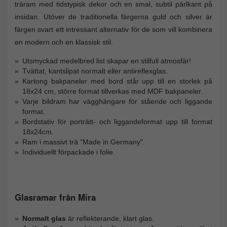
träram med tidstypisk dekor och en smal, subtil pärlkant på
insidan. Utöver de traditionella färgerna guld och silver är
färgen svart ett intressant alternativ för de som vill kombinera
en modern och en klassisk stil.
Utsmyckad medelbred list skapar en stilfull atmosfär!
Tvättat, kantslipat normalt eller antireflexglas.
Kartong bakpaneler med bord står upp till en storlek på
18x24 cm, större format tillverkas med MDF bakpaneler.
Varje bildram har vägghängare för stående och liggande
format.
Bordstativ för porträtt- och liggandeformat upp till format
18x24cm.
Ram i massivt trä "Made in Germany".
Individuellt förpackade i folie.
Glasramar från Mira
Normalt glas
är reflekterande, klart glas.