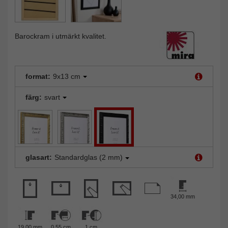
Barockram i utmärkt kvalitet.
format:
9x13 cm
färg:
svart
glasart:
Standardglas (2 mm)
34,00 mm
19,00 mm
0,55 cm
1 cm