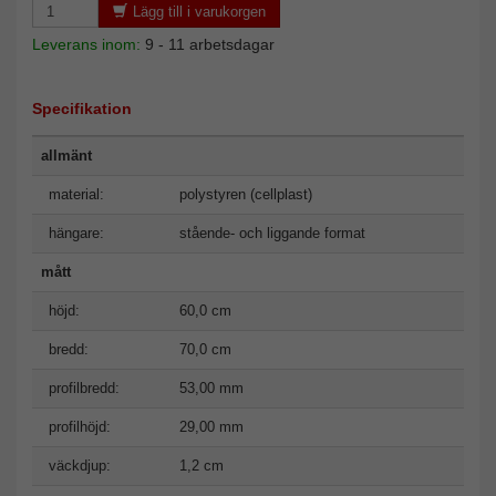
Lägg till i varukorgen
Leverans inom:
9 - 11 arbetsdagar
Specifikation
allmänt
material:
polystyren (cellplast)
hängare:
stående- och liggande format
mått
höjd:
60,0 cm
bredd:
70,0 cm
profilbredd:
53,00 mm
profilhöjd:
29,00 mm
väckdjup:
1,2 cm