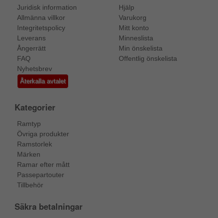
Juridisk information
Hjälp
Allmänna villkor
Varukorg
Integritetspolicy
Mitt konto
Leverans
Minneslista
Ångerrätt
Min önskelista
FAQ
Offentlig önskelista
Nyhetsbrev
Återkalla avtalet
Kategorier
Ramtyp
Övriga produkter
Ramstorlek
Märken
Ramar efter mått
Passepartouter
Tillbehör
Säkra betalningar