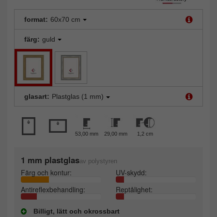
format:
60x70 cm
färg:
guld
glasart:
Plastglas (1 mm)
53,00 mm
29,00 mm
1,2 cm
1 mm plastglas
av polystyren
Färg och kontur:
UV-skydd:
Antireflexbehandling:
Reptålighet:
Billigt, lätt och okrossbart