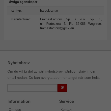
övriga egenskaper
ramtyp:
barockramar
manufacturer:
FramesFactory Sp. z o.o. Sp. K,
ul. Forteczna 4, PL 32-086 Wegrzce,
framesfactory@gmx.eu
Nyhetsbrev
Om du vill ta del av vårt nyhetsbrev, vänligen skriv in din
email nedan. Du kan avbryta abonnemanget när som helst.
Information
Service
Om oss
Kontakt