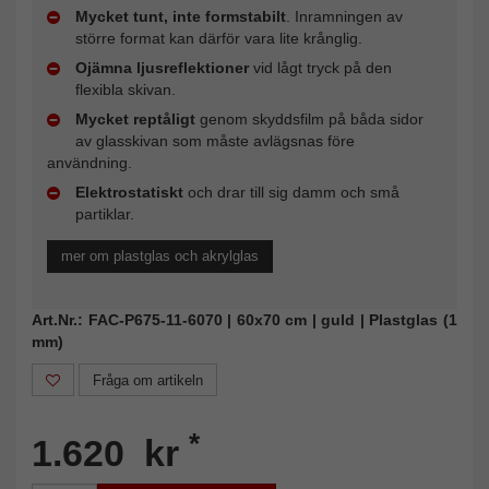
Mycket tunt, inte formstabilt
. Inramningen av
större format kan därför vara lite krånglig.
Ojämna ljusreflektioner
vid lågt tryck på den
flexibla skivan.
Mycket reptåligt
genom skyddsfilm på båda sidor
av glasskivan som måste avlägsnas före
användning.
Elektrostatiskt
och drar till sig damm och små
partiklar.
mer om plastglas och akrylglas
Art.Nr.: FAC-P675-11-6070 | 60x70 cm | guld | Plastglas (1
mm)
Fråga om artikeln
*
1.620 kr