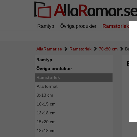
Ramtyp
Övriga produkter
Ramstorlek
AllaRamar.se
Ramstorlek
70x80 cm
Baroc
Ramtyp
Ba
Övriga produkter
Ramstorlek
Alla format
9x13 cm
10x15 cm
13x18 cm
15x20 cm
18x18 cm
Tillba