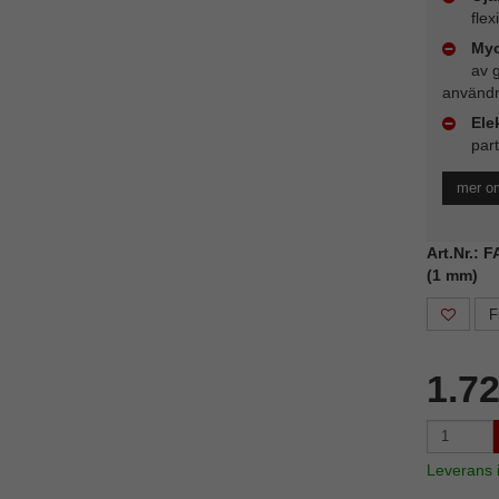
flex
Myc
av 
användn
Ele
part
mer om
Art.Nr.: 
(1 mm)
F
1.7
Leverans