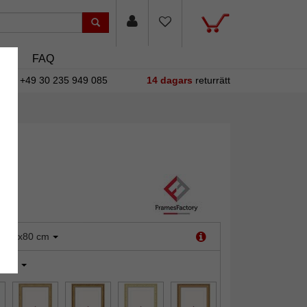
asin
FAQ
+49 30 235 949 085
14 dagars
returrätt
:
70x80 cm
ilver