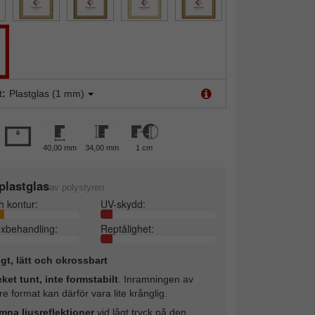
t:
Plastglas (1 mm)
40,00 mm
34,00 mm
1 cm
plastglas
av polystyren
h kontur:
UV-skydd:
exbehandling:
Reptålighet:
ligt, lätt och okrossbart
ket tunt, inte formstabilt
. Inramningen av
re format kan därför vara lite krånglig.
mna ljusreflektioner
vid lågt tryck på den