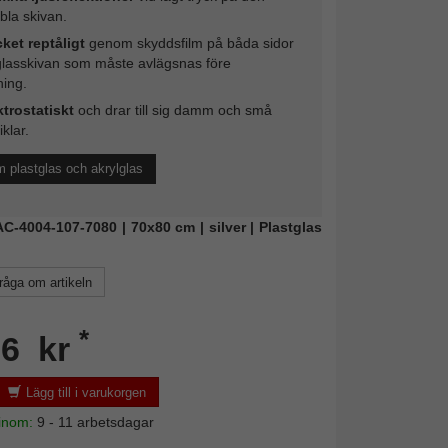
ibla skivan.
ket reptåligt
genom skyddsfilm på båda sidor
glasskivan som måste avlägsnas före
ing.
ktrostatiskt
och drar till sig damm och små
iklar.
 plastglas och akrylglas
FAC-4004-107-7080 | 70x80 cm | silver | Plastglas
råga om artikeln
*
26 kr
Lägg till i varukorgen
 inom:
9 - 11 arbetsdagar