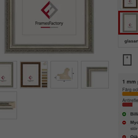
glasar
1 mm 
Färg oc
Antirefl
Bil
Myc
stör
Ojä