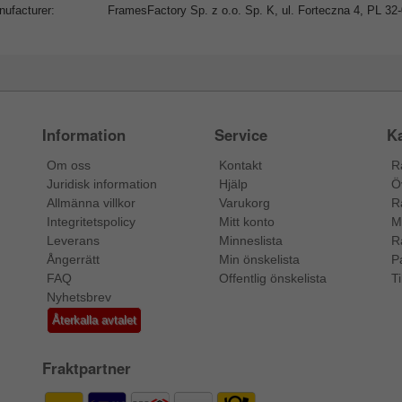
ufacturer:
FramesFactory Sp. z o.o. Sp. K, ul. Forteczna 4, PL 3
Information
Service
Ka
Om oss
Kontakt
R
Juridisk information
Hjälp
Ö
Allmänna villkor
Varukorg
R
Integritetspolicy
Mitt konto
M
Leverans
Minneslista
R
Ångerrätt
Min önskelista
P
FAQ
Offentlig önskelista
Ti
Nyhetsbrev
Återkalla avtalet
Fraktpartner