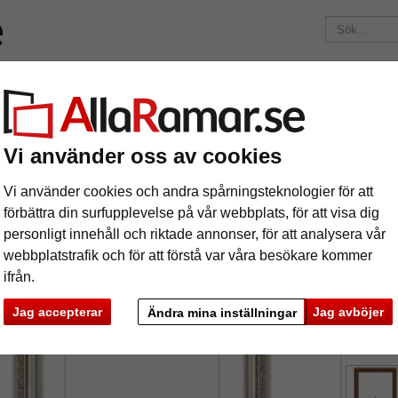
Märken
Ramar efter mått
Passepartouter
Tillbehör
Mag
195 kr
i leveranskostnad.
Oavsett hur mycket du beställer.
kram Helena
Vi använder oss av cookies
rockram Helena
Vi använder cookies och andra spårningsteknologier för att
förbättra din surfupplevelse på vår webbplats, för att visa dig
personligt innehåll och riktade annonser, för att analysera vår
webbplatstrafik och för att förstå var våra besökare kommer
ifrån.
format
Jag accepterar
Jag avböjer
Ändra mina inställningar
färg:
s
ka
Nästa