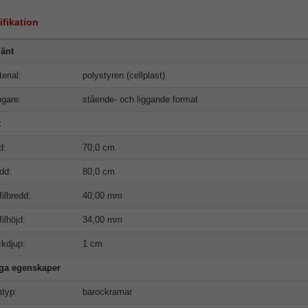
ifikation
änt
erial:
polystyren (cellplast)
gare:
stående- och liggande format
t
d:
70,0 cm
dd:
80,0 cm
filbredd:
40,00 mm
filhöjd:
34,00 mm
kdjup:
1 cm
iga egenskaper
typ:
barockramar