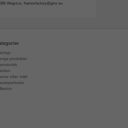
2-086 Wegrzce,
framesfactory@gmx.eu
tegorier
amtyp
vriga produkter
amstorlek
ärken
amar efter mått
assepartouter
llbehör