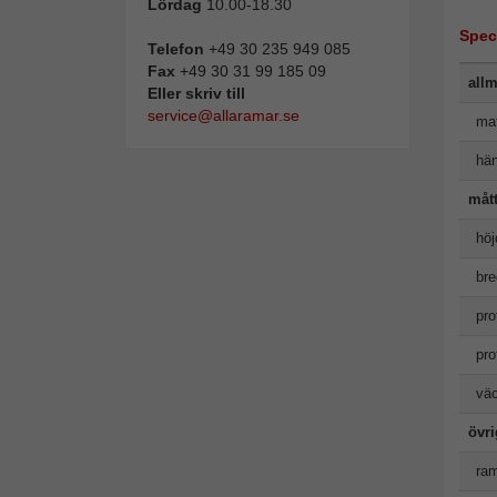
Lördag
10.00-18.30
Spec
Telefon
+49 30 235 949 085
Fax
+49 30 31 99 185 09
allm
Eller skriv till
service@allaramar.se
mat
hän
måt
höj
bre
pro
pro
väc
övr
ram