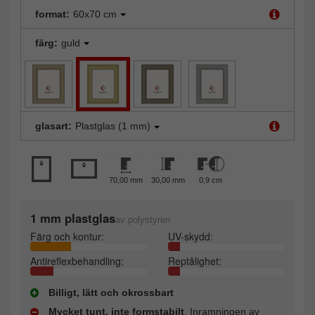
format:
60x70 cm
färg:
guld
glasart:
Plastglas (1 mm)
70,00 mm
30,00 mm
0,9 cm
1 mm plastglas
av polystyren
Färg och kontur:
UV-skydd:
Antireflexbehandling:
Reptålighet:
Billigt, lätt och okrossbart
Mycket tunt, inte formstabilt
. Inramningen av