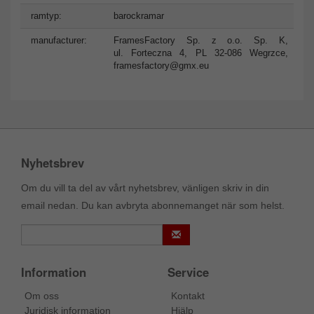
ramtyp:
barockramar
manufacturer:
FramesFactory Sp. z o.o. Sp. K,
ul. Forteczna 4, PL 32-086 Wegrzce,
framesfactory@gmx.eu
Nyhetsbrev
Om du vill ta del av vårt nyhetsbrev, vänligen skriv in din
email nedan. Du kan avbryta abonnemanget när som helst.
Information
Service
Om oss
Kontakt
Juridisk information
Hjälp