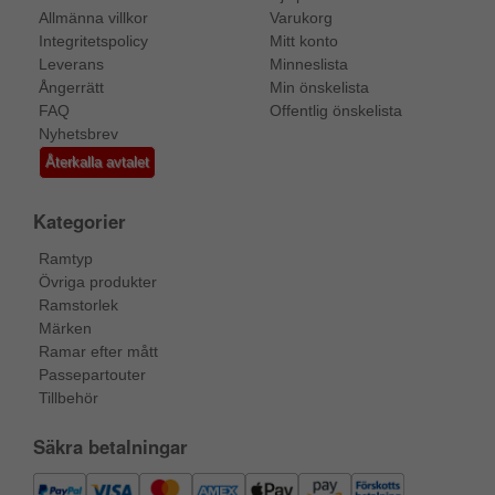
Allmänna villkor
Varukorg
Integritetspolicy
Mitt konto
Leverans
Minneslista
Ångerrätt
Min önskelista
FAQ
Offentlig önskelista
Nyhetsbrev
Återkalla avtalet
Kategorier
Ramtyp
Övriga produkter
Ramstorlek
Märken
Ramar efter mått
Passepartouter
Tillbehör
Säkra betalningar