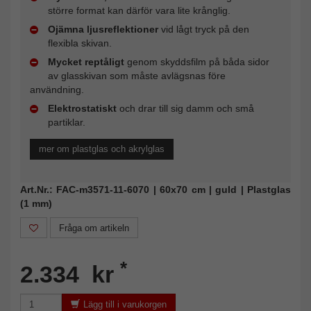
större format kan därför vara lite krånglig.
Ojämna ljusreflektioner
vid lågt tryck på den
flexibla skivan.
Mycket reptåligt
genom skyddsfilm på båda sidor
av glasskivan som måste avlägsnas före
användning.
Elektrostatiskt
och drar till sig damm och små
partiklar.
mer om plastglas och akrylglas
Art.Nr.: FAC-m3571-11-6070 | 60x70 cm | guld | Plastglas
(1 mm)
Fråga om artikeln
*
2.334 kr
Lägg till i varukorgen