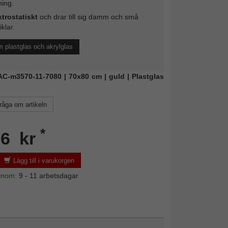
ing.
ktrostatiskt
och drar till sig damm och små
iklar.
 plastglas och akrylglas
FAC-m3570-11-7080 | 70x80 cm | guld | Plastglas
råga om artikeln
*
96 kr
Lägg till i varukorgen
 inom:
9 - 11 arbetsdagar