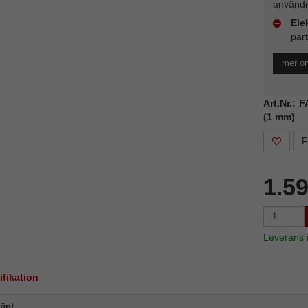
användn
Ele
part
mer om
Art.Nr.: 
(1 mm)
F
1.5
Leverans
ifikation
änt