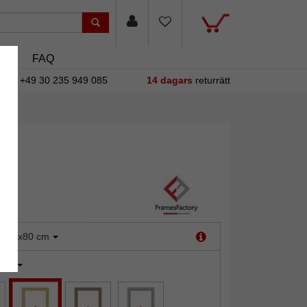
asin
FAQ
+49 30 235 949 085
14 dagars
returrätt
:
70x80 cm
uld