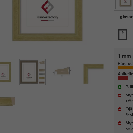
glasar
1 mm 
Färg oc
Antirefl
Bil
Myc
stör
Ojä
flex
Myc
av 