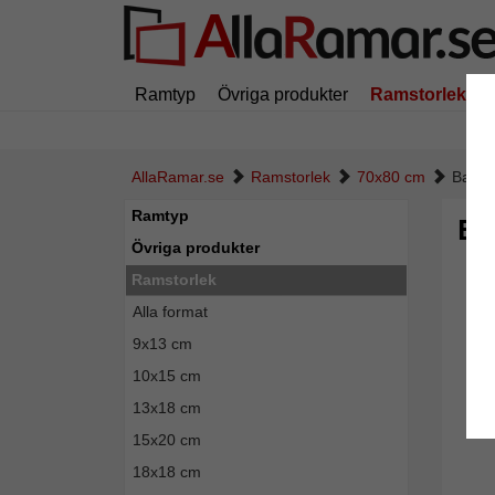
Ramtyp
Övriga produkter
Ramstorlek
AllaRamar.se
Ramstorlek
70x80 cm
Baroc
Ramtyp
Ba
Övriga produkter
Ramstorlek
Alla format
9x13 cm
10x15 cm
13x18 cm
15x20 cm
18x18 cm
Tillba