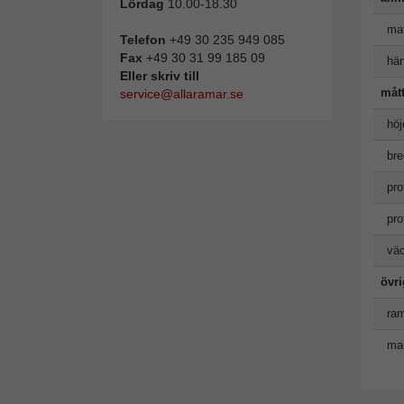
Lördag
10.00-18.30
mat
Telefon
+49 30 235 949 085
Fax
+49 30 31 99 185 09
hän
Eller skriv till
måt
service@allaramar.se
höj
bre
pro
pro
väc
övr
ram
man