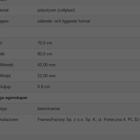
erial:
polystyren (cellplast)
gare:
stående- och liggande format
t
d:
70,0 cm
dd:
80,0 cm
filbredd:
42,00 mm
filhöjd:
22,00 mm
kdjup:
0,9 cm
iga egenskaper
typ:
barockramar
ufacturer:
FramesFactory Sp. z o.o. Sp. K, ul. Forteczna 4, PL 3