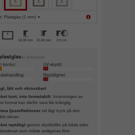
t:
Plastglas (1 mm)
42,00 mm
22,00 mm
0,9 cm
plastglas
av polystyren
h kontur:
UV-skydd:
exbehandling:
Reptålighet:
ligt, lätt och okrossbart
ket tunt, inte formstabilt
. Inramningen av
re format kan därför vara lite krånglig.
mna ljusreflektioner
vid lågt tryck på den
ibla skivan.
ket reptåligt
genom skyddsfilm på båda sidor
glasskivan som måste avlägsnas före