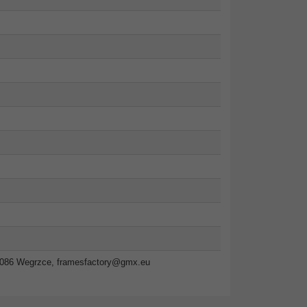
2-086 Wegrzce,
framesfactory@gmx.eu