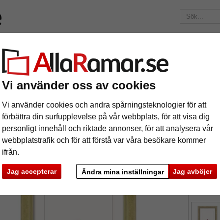
Märken
Ramar efter mått
Passepartouter
Tillbehör
Mag
195 kr
i leveranskostnad.
Oavsett hur mycket du beställer.
kram Isabel
Vi använder oss av cookies
rockram Isabel
Vi använder cookies och andra spårningsteknologier för att
förbättra din surfupplevelse på vår webbplats, för att visa dig
personligt innehåll och riktade annonser, för att analysera vår
webbplatstrafik och för att förstå var våra besökare kommer
ifrån.
format
Jag accepterar
Jag avböjer
Ändra mina inställningar
färg:
g
ka
Nästa