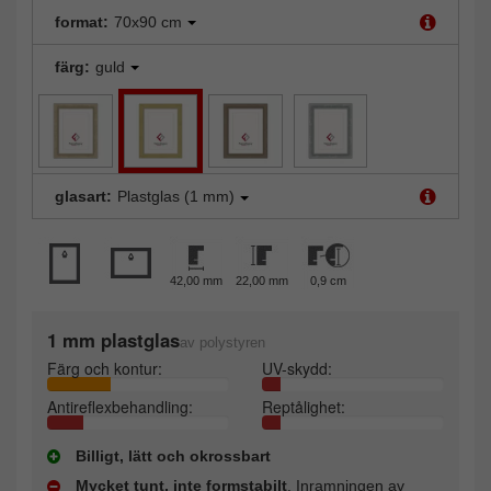
format:
70x90 cm
färg:
guld
glasart:
Plastglas (1 mm)
42,00 mm
22,00 mm
0,9 cm
1 mm plastglas
av polystyren
Färg och kontur:
UV-skydd:
Antireflexbehandling:
Reptålighet:
Billigt, lätt och okrossbart
Mycket tunt, inte formstabilt
. Inramningen av