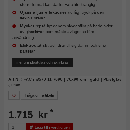
större format kan därför vara lite krånglig.
Ojämna ljusreflektioner
vid lågt tryck på den
flexibla skivan.
Mycket reptåligt
genom skyddsfilm på båda sidor
av glasskivan som måste avlägsnas före
användning.
Elektrostatiskt
och drar till sig damm och små
partiklar.
mer om plastglas och akrylglas
Art.Nr.: FAC-m3570-11-7090 | 70x90 cm | guld | Plastglas
(1 mm)
Fråga om artikeln
*
1.715 kr
Lägg till i varukorgen