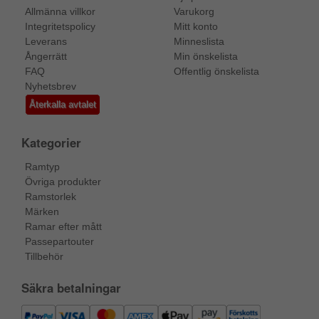
Allmänna villkor
Varukorg
Integritetspolicy
Mitt konto
Leverans
Minneslista
Ångerrätt
Min önskelista
FAQ
Offentlig önskelista
Nyhetsbrev
Återkalla avtalet
Kategorier
Ramtyp
Övriga produkter
Ramstorlek
Märken
Ramar efter mått
Passepartouter
Tillbehör
Säkra betalningar