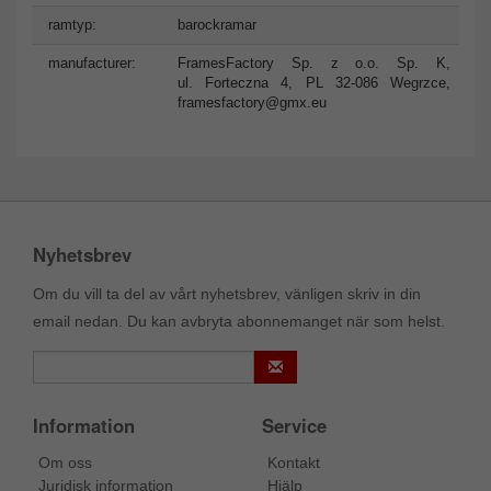
ramtyp:
barockramar
manufacturer:
FramesFactory Sp. z o.o. Sp. K,
ul. Forteczna 4, PL 32-086 Wegrzce,
framesfactory@gmx.eu
Nyhetsbrev
Om du vill ta del av vårt nyhetsbrev, vänligen skriv in din
email nedan. Du kan avbryta abonnemanget när som helst.
Information
Service
Om oss
Kontakt
Juridisk information
Hjälp