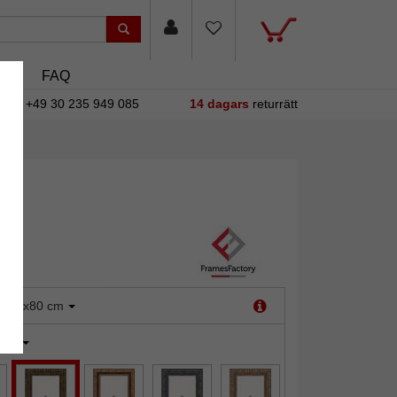
asin
FAQ
+49 30 235 949 085
14 dagars
returrätt
:
70x80 cm
uld