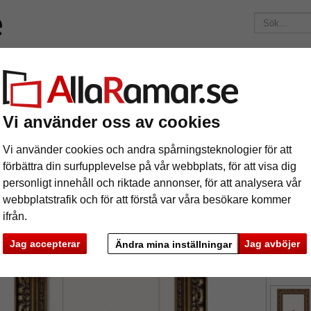
Märken
Ramar efter mått
Passepartouter
Tillbehör
Mag
195 kr
i leveranskostnad.
Oavsett hur mycket du beställer.
kram Josephine
Vi använder oss av cookies
rockram Josephine
Vi använder cookies och andra spårningsteknologier för att
förbättra din surfupplevelse på vår webbplats, för att visa dig
personligt innehåll och riktade annonser, för att analysera vår
webbplatstrafik och för att förstå var våra besökare kommer
ifrån.
format
Jag accepterar
Jag avböjer
Ändra mina inställningar
färg:
g
ka
Nästa