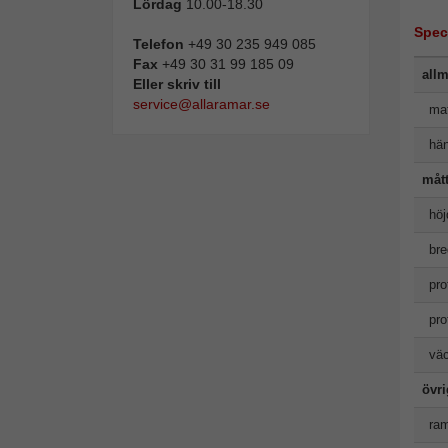
Lördag
10.00-18.30
Spec
Telefon
+49 30 235 949 085
Fax
+49 30 31 99 185 09
allm
Eller skriv till
service@allaramar.se
mat
hän
måt
höj
bre
pro
pro
väc
övr
ram