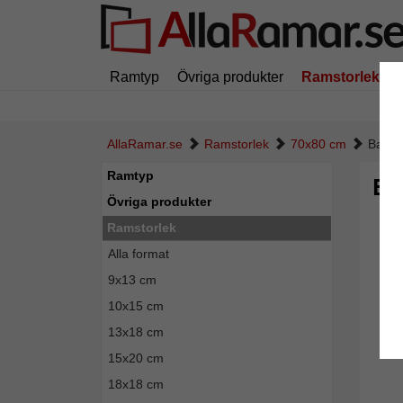
Ramtyp
Övriga produkter
Ramstorlek
AllaRamar.se
Ramstorlek
70x80 cm
Baroc
Ramtyp
Ba
Övriga produkter
Ramstorlek
Alla format
9x13 cm
10x15 cm
13x18 cm
15x20 cm
18x18 cm
Tillba