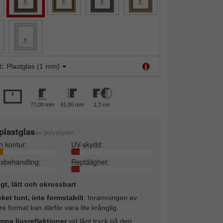
t:
Plastglas (1 mm)
77,00 mm
41,00 mm
1,2 cm
plastglas
av polystyren
h kontur:
UV-skydd:
exbehandling:
Reptålighet:
ligt, lätt och okrossbart
ket tunt, inte formstabilt
. Inramningen av
re format kan därför vara lite krånglig.
mna ljusreflektioner
vid lågt tryck på den