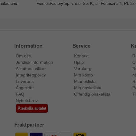
ufacturer:
FramesFactory Sp. z o.o. Sp. K, ul. Forteczna 4, PL 3
Information
Service
Ka
Om oss
Kontakt
R
Juridisk information
Hjälp
Ö
Allmänna villkor
Varukorg
R
Integritetspolicy
Mitt konto
M
Leverans
Minneslista
R
Ångerrätt
Min önskelista
P
FAQ
Offentlig önskelista
Ti
Nyhetsbrev
Återkalla avtalet
Fraktpartner