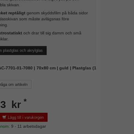
ibla skivan.
ket reptåligt
genom skyddsfilm på båda sidor
glasskivan som måste avlägsnas före
ing.
ktrostatiskt
och drar till sig damm och små
iklar.
 plastglas och akrylglas
FAC-7701-01-7080 | 70x80 cm | guld | Plastglas (1
råga om artikeln
*
03 kr
Lägg till i varukorgen
 inom:
9 - 11 arbetsdagar