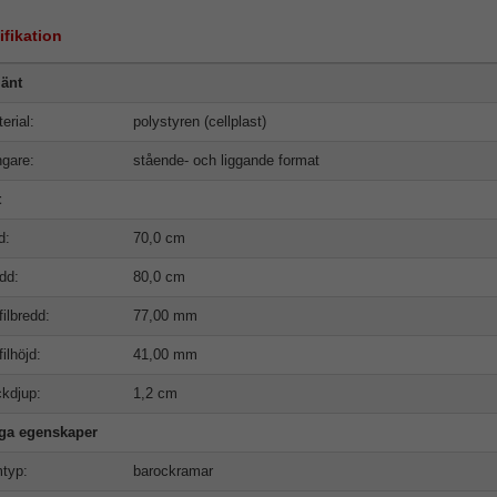
ifikation
änt
erial:
polystyren (cellplast)
gare:
stående- och liggande format
t
d:
70,0 cm
dd:
80,0 cm
filbredd:
77,00 mm
filhöjd:
41,00 mm
kdjup:
1,2 cm
iga egenskaper
typ:
barockramar