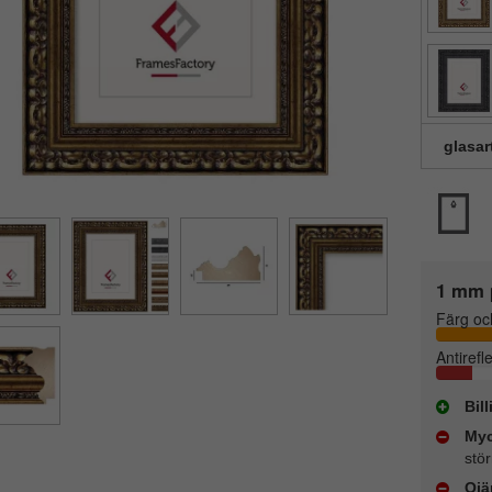
glasar
1 mm 
Färg oc
Antirefl
Bil
Myc
stör
Ojä