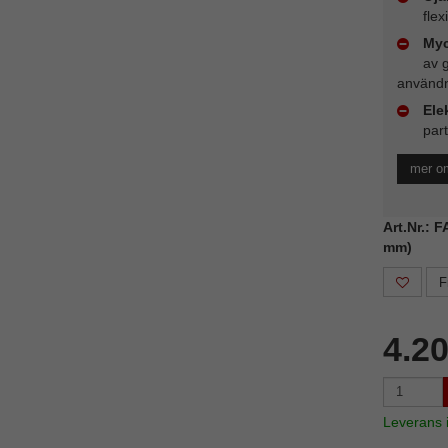
flex
Myc
av 
användn
Ele
part
mer om
Art.Nr.: 
mm)
F
4.2
Leverans