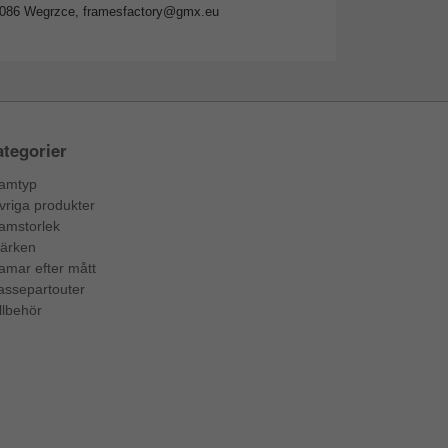
2-086 Wegrzce,
framesfactory@gmx.eu
tegorier
amtyp
vriga produkter
amstorlek
ärken
amar efter mått
assepartouter
llbehör