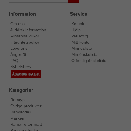
Information
Service
Om oss
Kontakt
Juridisk information
Hjälp
Allmänna villkor
Varukorg
Integritetspolicy
Mitt konto
Leverans
Minneslista
Ångerrätt
Min önskelista
FAQ
Offentlig önskelista
Nyhetsbrev
Återkalla avtalet
Kategorier
Ramtyp
Övriga produkter
Ramstorlek
Märken
Ramar efter mått
Passepartouter