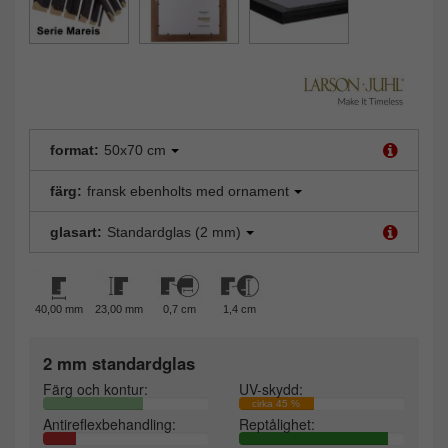
format:
50x70 cm
färg:
fransk ebenholts med ornament
glasart:
Standardglas (2 mm)
40,00 mm
23,00 mm
0,7 cm
1,4 cm
2 mm standardglas
Färg och kontur:
UV-skydd:
cirka 45 %
Antireflexbehandling:
Reptålighet: