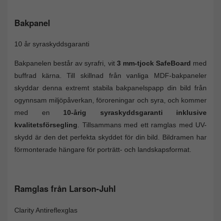
Bakpanel
10 år syraskyddsgaranti
Bakpanelen består av syrafri, vit
3 mm-tjock SafeBoard
med
buffrad kärna. Till skillnad från vanliga MDF-bakpaneler
skyddar denna extremt stabila bakpanelspapp din bild från
ogynnsam miljöpåverkan, föroreningar och syra, och kommer
med en
10-årig syraskyddsgaranti inklusive
kvalitetsförsegling
. Tillsammans med ett ramglas med UV-
skydd är den det perfekta skyddet för din bild. Bildramen har
förmonterade hängare för porträtt- och landskapsformat.
Ramglas från Larson-Juhl
Clarity Antireflexglas