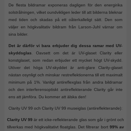
De flesta bildramar exponeras dagligen för den energirika
solstrålningen, vilket oundvikligen leder till att bilderna bleknar
med tiden och skadas på ett oåterkalleligt sätt. Den som
väljer en högkvalitativ bildram från Larson-Juhl värnar om
sina bilder.
Det är därför vi bara erbjuder dig dessa ramar med UV-
skyddsglas
. Oavsett om det är UV-glaset Clarity eller
konstglaset, som redan erbjuder ett mycket högt UV-skydd.
Utöver det höga UV-skyddet är anti-glare Clarity-glaset
nästan osynligt och minskar restreflektionerna till ett maximalt
minimum på 1%. Vanligt antireflexglas från andra bildramar
och den interferensoptiskt antireflekterande Clarity går inte
ens att jämföra. Du kommer att älska den!
Clarity UV 99 och Clarity UV 99 museiglas (antireflekterande):
Clarity UV 99
är ett icke-reflekterande glas som går i grönt och
tillverkas med högkvalitativt floatglas. Det filtrerar bort
99% av