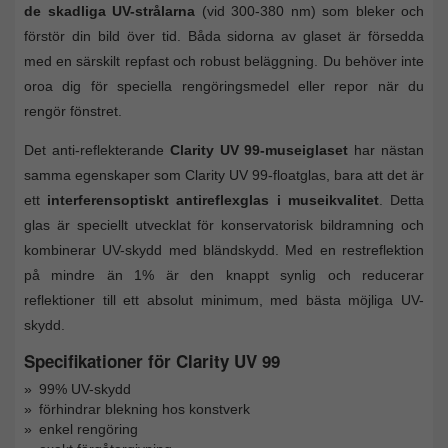
de skadliga UV-strålarna
(vid 300-380 nm) som bleker och
förstör din bild över tid. Båda sidorna av glaset är försedda
med en särskilt repfast och robust beläggning. Du behöver inte
oroa dig för speciella rengöringsmedel eller repor när du
rengör fönstret.
Det anti-reflekterande
Clarity UV 99-museiglaset
har nästan
samma egenskaper som Clarity UV 99-floatglas, bara att det är
ett
interferensoptiskt antireflexglas i museikvalitet
. Detta
glas är speciellt utvecklat för konservatorisk bildramning och
kombinerar UV-skydd med bländskydd. Med en restreflektion
på mindre än 1% är den knappt synlig och reducerar
reflektioner till ett absolut minimum, med bästa möjliga UV-
skydd.
Specifikationer för Clarity UV 99
99% UV-skydd
förhindrar blekning hos konstverk
enkel rengöring