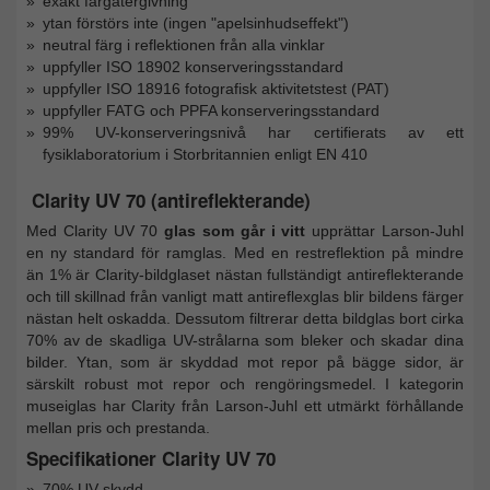
exakt färgåtergivning
ytan förstörs inte (ingen "apelsinhudseffekt")
neutral färg i reflektionen från alla vinklar
uppfyller ISO 18902 konserveringsstandard
uppfyller ISO 18916 fotografisk aktivitetstest (PAT)
uppfyller FATG och PPFA konserveringsstandard
99% UV-konserveringsnivå har certifierats av ett
fysiklaboratorium i Storbritannien enligt EN 410
Clarity UV 70 (antireflekterande)
Med Clarity UV 70
glas som går i vitt
upprättar Larson-Juhl
en ny standard för ramglas. Med en restreflektion på mindre
än 1% är Clarity-bildglaset nästan fullständigt antireflekterande
och till skillnad från vanligt matt antireflexglas blir bildens färger
nästan helt oskadda. Dessutom filtrerar detta bildglas bort cirka
70% av de skadliga UV-strålarna som bleker och skadar dina
bilder. Ytan, som är skyddad mot repor på bägge sidor, är
särskilt robust mot repor och rengöringsmedel. I kategorin
museiglas har Clarity från Larson-Juhl ett utmärkt förhållande
mellan pris och prestanda.
Specifikationer Clarity UV 70
70% UV-skydd