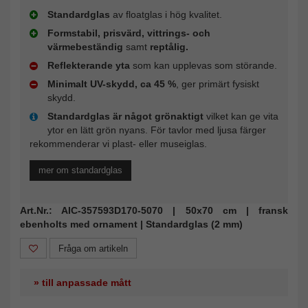
Standardglas
av floatglas i hög kvalitet.
Formstabil, prisvärd, vittrings- och
värmebeständig
samt
reptålig.
Reflekterande yta
som kan upplevas som störande.
Minimalt UV-skydd, ca 45 %
, ger primärt fysiskt
skydd.
Standardglas är något grönaktigt
vilket kan ge vita
ytor en lätt grön nyans. För tavlor med ljusa färger
rekommenderar vi plast- eller museiglas.
mer om standardglas
Art.Nr.: AIC-357593D170-5070 | 50x70 cm | fransk
ebenholts med ornament | Standardglas (2 mm)
Fråga om artikeln
» till anpassade mått