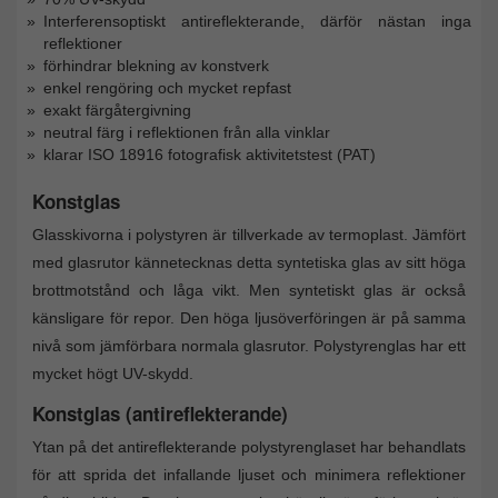
Interferensoptiskt antireflekterande, därför nästan inga
reflektioner
förhindrar blekning av konstverk
enkel rengöring och mycket repfast
exakt färgåtergivning
neutral färg i reflektionen från alla vinklar
klarar ISO 18916 fotografisk aktivitetstest (PAT)
Konstglas
Glasskivorna i polystyren är tillverkade av termoplast. Jämfört
med glasrutor kännetecknas detta syntetiska glas av sitt höga
brottmotstånd och låga vikt. Men syntetiskt glas är också
känsligare för repor. Den höga ljusöverföringen är på samma
nivå som jämförbara normala glasrutor. Polystyrenglas har ett
mycket högt UV-skydd.
Konstglas (antireflekterande)
Ytan på det antireflekterande polystyrenglaset har behandlats
för att sprida det infallande ljuset och minimera reflektioner