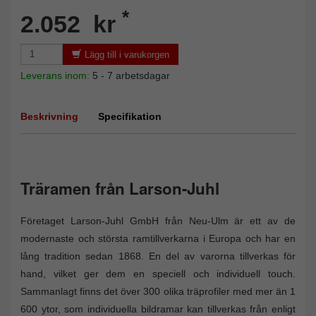
*
2.052 kr
Lägg till i varukorgen
Leverans inom:
5 - 7 arbetsdagar
Beskrivning
Specifikation
Träramen från Larson-Juhl
Företaget Larson-Juhl GmbH från Neu-Ulm är ett av de
modernaste och största ramtillverkarna i Europa och har en
lång tradition sedan 1868. En del av varorna tillverkas för
hand, vilket ger dem en speciell och individuell touch.
Sammanlagt finns det över 300 olika träprofiler med mer än 1
600 ytor, som individuella bildramar kan tillverkas från enligt