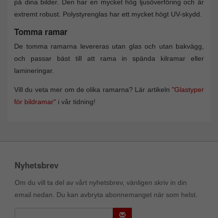
på dina bilder. Den har en mycket hög ljusöverföring och är
extremt robust. Polystyrenglas har ett mycket högt UV-skydd.
Tomma ramar
De tomma ramarna levereras utan glas och utan bakvägg,
och passar bäst till att rama in spända kilramar eller
lamineringar.
Vill du veta mer om de olika ramarna? Lär artikeln
"Glastyper
för bildramar"
i vår tidning!
Nyhetsbrev
Om du vill ta del av vårt nyhetsbrev, vänligen skriv in din
email nedan. Du kan avbryta abonnemanget när som helst.