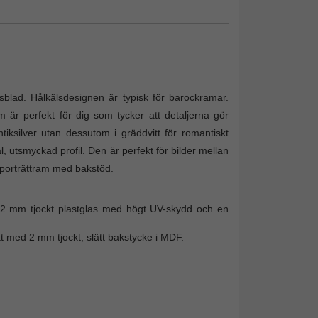
lad. Hålkälsdesignen är typisk för barockramar.
am är perfekt för dig som tycker att detaljerna gör
iksilver utan dessutom i gräddvitt för romantiskt
 utsmyckad profil. Den är perfekt för bilder mellan
 porträttram med bakstöd.
ller 2 mm tjockt plastglas med högt UV-skydd och en
t med 2 mm tjockt, slätt bakstycke i MDF.