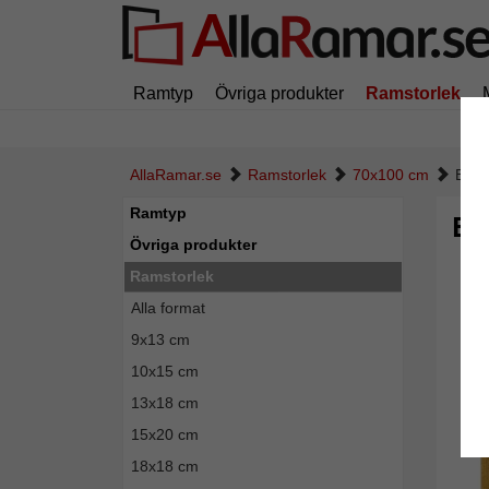
Ramtyp
Övriga produkter
Ramstorlek
AllaRamar.se
Ramstorlek
70x100 cm
Baro
Ramtyp
Ba
Övriga produkter
Ramstorlek
Alla format
9x13 cm
10x15 cm
13x18 cm
15x20 cm
18x18 cm
Tillba