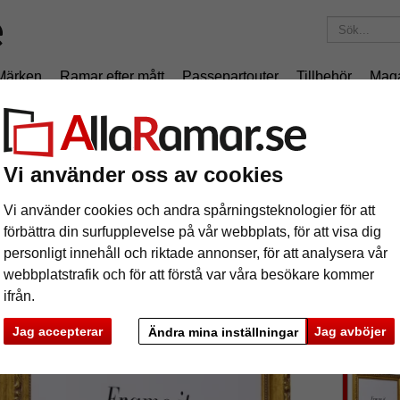
Märken
Ramar efter mått
Passepartouter
Tillbehör
Mag
195 kr
i leveranskostnad.
Oavsett hur mycket du beställer.
ckram Madrie
Vi använder oss av cookies
rockram Madrie
Vi använder cookies och andra spårningsteknologier för att
förbättra din surfupplevelse på vår webbplats, för att visa dig
personligt innehåll och riktade annonser, för att analysera vår
webbplatstrafik och för att förstå var våra besökare kommer
ifrån.
format
Jag accepterar
Jag avböjer
Ändra mina inställningar
färg:
a
ka
Nästa