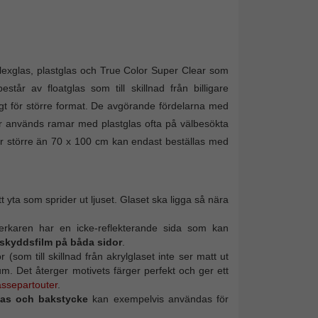
flexglas, plastglas och True Color Super Clear som
står av floatglas som till skillnad från billigare
tigt för större format. De avgörande fördelarna med
för används ramar med plastglas ofta på välbesökta
 är större än 70 x 100 cm kan endast beställas med
t yta som sprider ut ljuset. Glaset ska ligga så nära
lverkaren har en icke-reflekterande sida som kan
skyddsfilm på båda sidor
.
(som till skillnad från akrylglaset inte ser matt ut
mum. Det återger motivets färger perfekt och ger ett
assepartouter
.
las och bakstycke
kan exempelvis användas för