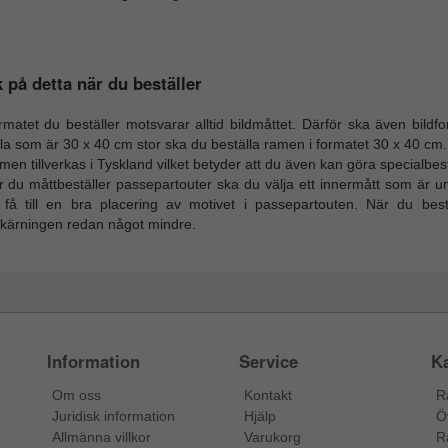
 på detta när du beställer
rmatet du beställer motsvarar alltid bildmåttet. Därför ska även bild
la som är 30 x 40 cm stor ska du beställa ramen i formatet 30 x 40 cm.
en tillverkas i Tyskland vilket betyder att du även kan göra specialbest
r du måttbeställer passepartouter ska du välja ett innermått som är u
t få till en bra placering av motivet i passepartouten. När du best
skärningen redan något mindre.
Information
Service
Ka
Om oss
Kontakt
R
Juridisk information
Hjälp
Ö
Allmänna villkor
Varukorg
R