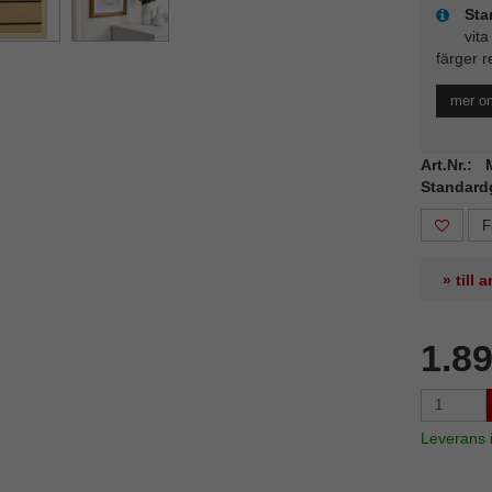
Sta
vita
färger r
mer o
Art.Nr.:
Standard
F
» till
1.8
Leverans