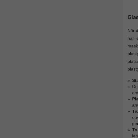
Glas
När d
har e
maski
plast
plats
plast
St
Det
emo
Pl
anv
Tr
oav
ge
To
la