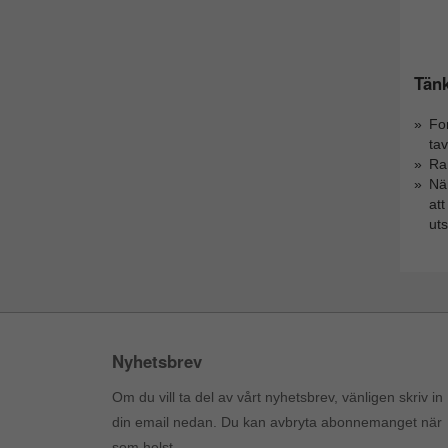
Tänk
Fo
tav
Ram
Nä
at
ut
Nyhetsbrev
Om du vill ta del av vårt nyhetsbrev, vänligen skriv in
din email nedan. Du kan avbryta abonnemanget när
som helst.