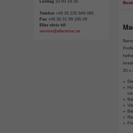
Lördag
10.00-18.30
Besk
Telefon
+49 30 235 949 085
Fax
+49 30 31 99 185 09
Ma
Eller skriv till
service@allaramar.se
Baroc
Profi
helhe
inred
20 x 
El
Hög
ick
Bak
Vä
Bak
Ra
Fö