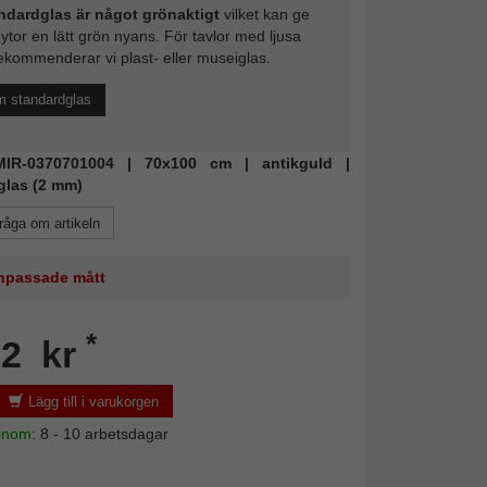
ndardglas är något grönaktigt
vilket kan ge
 ytor en lätt grön nyans. För tavlor med ljusa
ekommenderar vi plast- eller museiglas.
m standardglas
 MIR-0370701004 | 70x100 cm | antikguld |
glas (2 mm)
råga om artikeln
 anpassade mått
*
92 kr
Lägg till i varukorgen
 inom:
8 - 10 arbetsdagar