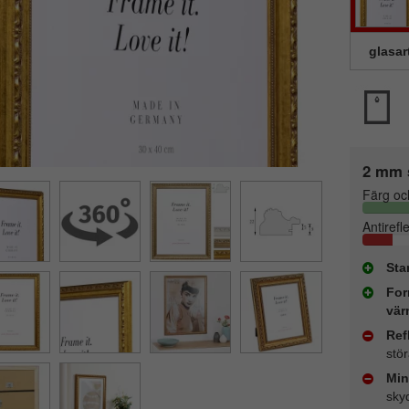
glasar
2 mm 
Färg oc
Antirefl
Sta
For
vär
Ref
stö
Min
sky