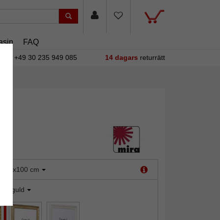
asin
FAQ
+49 30 235 949 085
14 dagars
returrätt
:
70x100 cm
ntikguld