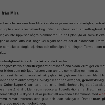
 från Mira
u beställer en ram från Mira kan du välja mellan standardglas, antire
n optisk antireflexbehandling. Standardglaset och antireflexglaset be
nglas inte uppvisar några ojämnheter. En helt plan yta är särskilt vik
glas är dess lätta vikt, höga UV-skydd och att det är okrossbart. Där
er som skolor, dagis, sjukhus och offentliga inrättningar. Format som
glas.
andardglaset
är vanligt reflekterande klarglas.
 högkvalitativa
antireflexglaset
är etsat på ena sidan vilket ger en mat
t bilden som möjligt eftersom ytan annars ser mjölkig och matt ut.
astglaset
är ett okrossbart akrylglas. Akrylglasen från den här til
ändas som antireflexglas. Akrylglaset har en avtagbar,
genomskinlig 
ue Color Super Clear
har en optisk antireflexbehandling på båda sidor 
sett avstånd till bilden) som reducerar ljusreflektionerna till ett mini
nomsnittligt UV-skydd. Det är perfekt att använda tillsammans med
» p
mma ramar
levereras utan glas och utan bakstycke. Ramar
utan g
minerade motiv och gobelänger.