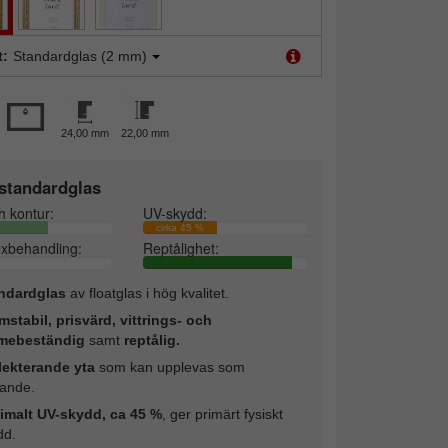
t:
Standardglas (2 mm)
24,00 mm
22,00 mm
standardglas
h kontur:
UV-skydd:
cirka 45 %
exbehandling:
Reptålighet:
ndardglas
av floatglas i hög kvalitet.
mstabil, prisvärd, vittrings- och
mebeständig
samt
reptålig.
lekterande yta
som kan upplevas som
rande.
imalt UV-skydd, ca 45 %
, ger primärt fysiskt
dd.