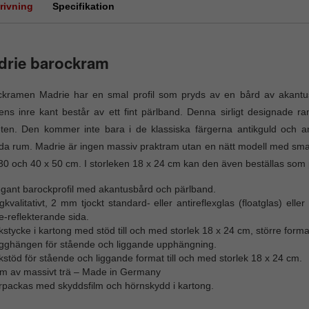
rivning
Specifikation
drie barockram
kramen Madrie har en smal profil som pryds av en bård av akantusb
lens inre kant består av ett fint pärlband. Denna sirligt designade r
ten. Den kommer inte bara i de klassiska färgerna antikguld och ant
da rum. Madrie är ingen massiv praktram utan en nätt modell med smal,
30 och 40 x 50 cm. I storleken 18 x 24 cm kan den även beställas som
egant barockprofil med akantusbård och pärlband.
kvalitativt, 2 mm tjockt standard- eller antireflexglas (floatglas) e
e-reflekterande sida.
stycke i kartong med stöd till och med storlek 18 x 24 cm, större forma
gghängen för stående och liggande upphängning.
stöd för stående och liggande format till och med storlek 18 x 24 cm.
m av massivt trä – Made in Germany
rpackas med skyddsfilm och hörnskydd i kartong.