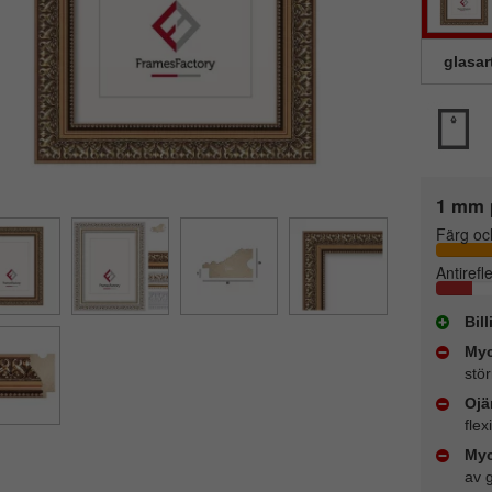
glasar
1 mm 
Färg oc
Antirefl
Bil
Myc
stör
Ojä
flex
Myc
av 