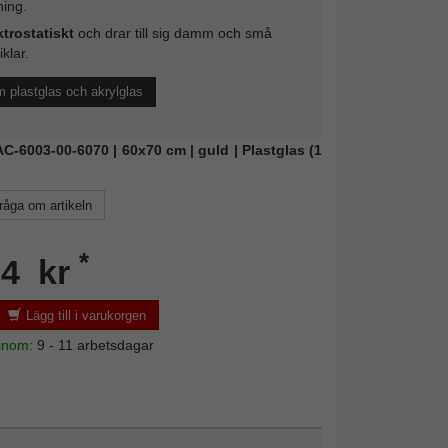
ing.
ktrostatiskt
och drar till sig damm och små
iklar.
 plastglas och akrylglas
FAC-6003-00-6070 | 60x70 cm | guld | Plastglas (1
råga om artikeln
*
04 kr
Lägg till i varukorgen
 inom:
9 - 11 arbetsdagar