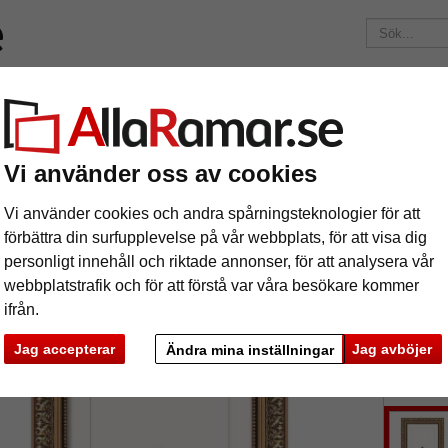
Märken
Ramar efter mått
Passepartouter
Tillbehör
Mag
195 kr
i leveranskostnad.
Oavsett hur mycket du beställer.
kram Maria
Vi använder oss av cookies
rockram Maria
Vi använder cookies och andra spårningsteknologier för att
förbättra din surfupplevelse på vår webbplats, för att visa dig
personligt innehåll och riktade annonser, för att analysera vår
webbplatstrafik och för att förstå var våra besökare kommer
ifrån.
format
Jag accepterar
Jag avböjer
Ändra mina inställningar
färg:
g
ka
Nästa