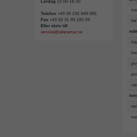
Lördag
10.00-18.30
mat
Telefon
+49 30 235 949 085
Fax
+49 30 31 99 185 09
hän
Eller skriv till
måt
service@allaramar.se
höj
bre
pro
pro
väc
övr
ram
man