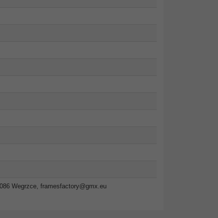
2-086 Wegrzce,
framesfactory@gmx.eu