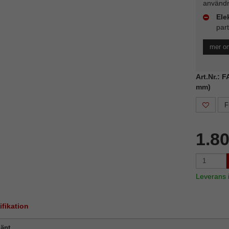
användn
Ele
part
mer om
Art.Nr.: 
mm)
F
1.8
Leverans
ifikation
änt