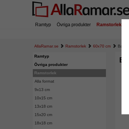
Ramtyp
Övriga produkter
Ramstorlek
AllaRamar.se
Ramstorlek
60x70 cm
Baroc
Ramtyp
Ba
Övriga produkter
Ramstorlek
Alla format
9x13 cm
10x15 cm
13x18 cm
15x20 cm
18x18 cm
Tillba