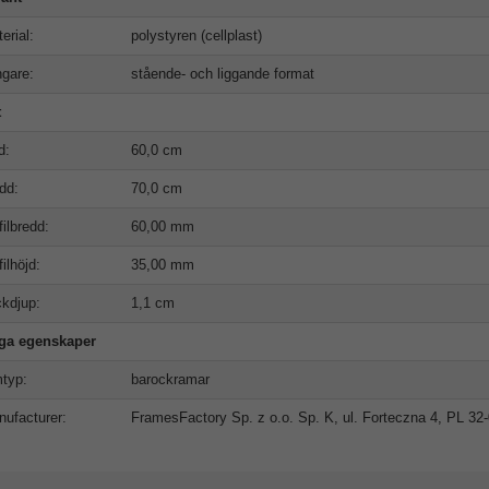
erial:
polystyren (cellplast)
gare:
stående- och liggande format
t
d:
60,0 cm
dd:
70,0 cm
filbredd:
60,00 mm
filhöjd:
35,00 mm
kdjup:
1,1 cm
iga egenskaper
typ:
barockramar
ufacturer:
FramesFactory Sp. z o.o. Sp. K, ul. Forteczna 4, PL 3