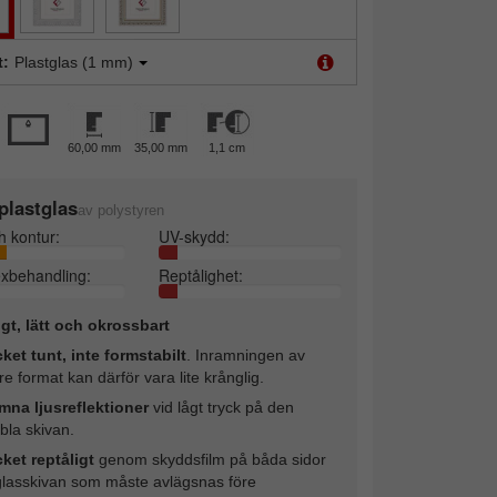
t:
Plastglas (1 mm)
60,00 mm
35,00 mm
1,1 cm
plastglas
av polystyren
h kontur:
UV-skydd:
exbehandling:
Reptålighet:
ligt, lätt och okrossbart
ket tunt, inte formstabilt
. Inramningen av
re format kan därför vara lite krånglig.
mna ljusreflektioner
vid lågt tryck på den
ibla skivan.
ket reptåligt
genom skyddsfilm på båda sidor
glasskivan som måste avlägsnas före