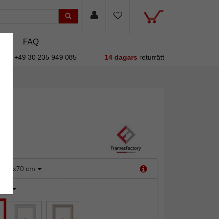
asin
FAQ
+49 30 235 949 085
14 dagars
returrätt
:
60x70 cm
uld