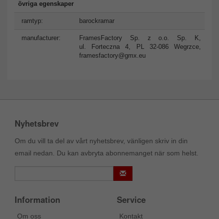
övriga egenskaper
ramtyp:
barockramar
manufacturer:
FramesFactory Sp. z o.o. Sp. K,
ul. Forteczna 4, PL 32-086 Wegrzce,
framesfactory@gmx.eu
Nyhetsbrev
Om du vill ta del av vårt nyhetsbrev, vänligen skriv in din
email nedan. Du kan avbryta abonnemanget när som helst.
Information
Service
Om oss
Kontakt