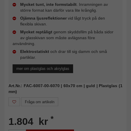
Mycket tunt, inte formstabilt
. Inramningen av
större format kan därför vara lite krånglig.
Ojämna ljusreflektioner
vid lågt tryck på den
flexibla skivan.
Mycket reptåligt
genom skyddsfilm på båda sidor
av glasskivan som måste avlägsnas före
användning.
Elektrostatiskt
och drar till sig damm och små
partiklar.
mer om plastglas och akrylglas
Art.Nr.: FAC-6007-00-6070 | 60x70 cm | guld | Plastglas (1
mm)
Fråga om artikeln
*
1.804 kr