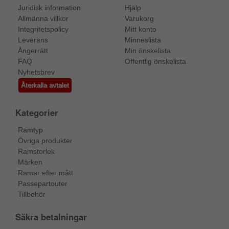
Juridisk information
Hjälp
Allmänna villkor
Varukorg
Integritetspolicy
Mitt konto
Leverans
Minneslista
Ångerrätt
Min önskelista
FAQ
Offentlig önskelista
Nyhetsbrev
Återkalla avtalet
Kategorier
Ramtyp
Övriga produkter
Ramstorlek
Märken
Ramar efter mått
Passepartouter
Tillbehör
Säkra betalningar