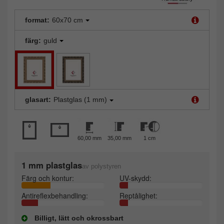
format:
60x70 cm
färg:
guld
glasart:
Plastglas (1 mm)
60,00 mm
35,00 mm
1 cm
1 mm plastglas
av polystyren
Färg och kontur:
UV-skydd:
Antireflexbehandling:
Reptålighet:
Billigt, lätt och okrossbart