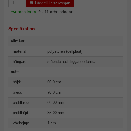
Lägg till i varukorgen
Leverans inom:
9 - 11 arbetsdagar
Specifikation
allmänt
material:
polystyren (cellplast)
hängare:
stående- och liggande format
mått
höjd:
60,0 cm
bredd:
70,0 cm
profilbredd:
60,00 mm
profilhöjd:
35,00 mm
väckdjup:
1 cm