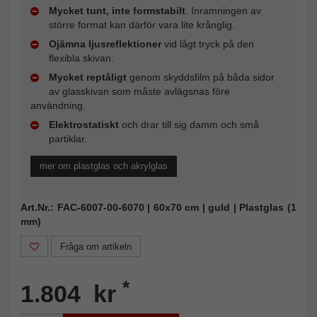
Mycket tunt, inte formstabilt
. Inramningen av
större format kan därför vara lite krånglig.
Ojämna ljusreflektioner
vid lågt tryck på den
flexibla skivan.
Mycket reptåligt
genom skyddsfilm på båda sidor
av glasskivan som måste avlägsnas före
användning.
Elektrostatiskt
och drar till sig damm och små
partiklar.
mer om plastglas och akrylglas
Art.Nr.: FAC-6007-00-6070 | 60x70 cm | guld | Plastglas (1
mm)
Fråga om artikeln
*
1.804 kr