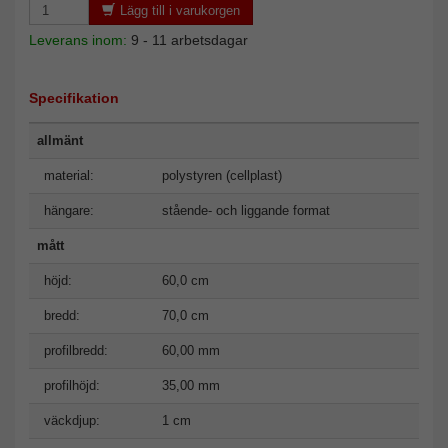
Lägg till i varukorgen
Leverans inom:
9 - 11 arbetsdagar
Specifikation
allmänt
material:
polystyren (cellplast)
hängare:
stående- och liggande format
mått
höjd:
60,0 cm
bredd:
70,0 cm
profilbredd:
60,00 mm
profilhöjd:
35,00 mm
väckdjup:
1 cm