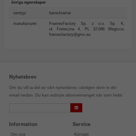
övriga egenskaper
ramtyp:
barockramar
manufacturer:
FramesFactory Sp. z o.o. Sp. K,
ul. Forteczna 4, PL 32-086 Wegrzce,
framesfactory@gmx.eu
Nyhetsbrev
Om du vill ta del av vårt nyhetsbrev, vänligen skriv in din
email nedan. Du kan avbryta abonnemanget när som helst.
Information
Service
Om oss
Kontakt