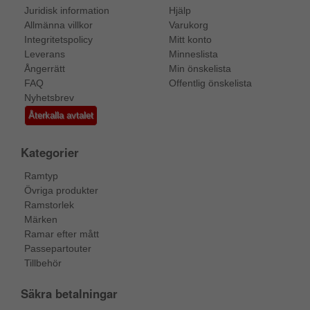
Juridisk information
Hjälp
Allmänna villkor
Varukorg
Integritetspolicy
Mitt konto
Leverans
Minneslista
Ångerrätt
Min önskelista
FAQ
Offentlig önskelista
Nyhetsbrev
Återkalla avtalet
Kategorier
Ramtyp
Övriga produkter
Ramstorlek
Märken
Ramar efter mått
Passepartouter
Tillbehör
Säkra betalningar