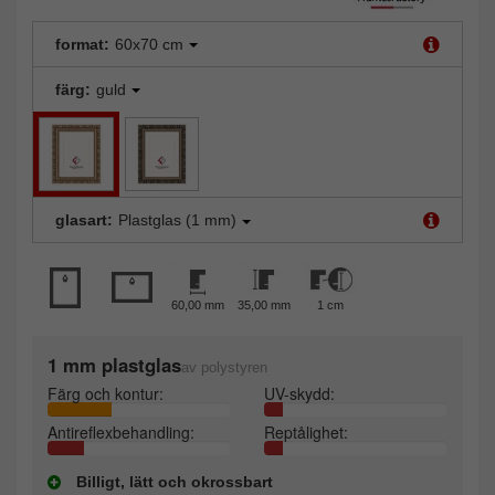
format:
60x70 cm
färg:
guld
glasart:
Plastglas (1 mm)
60,00 mm
35,00 mm
1 cm
1 mm plastglas
av polystyren
Färg och kontur:
UV-skydd:
Antireflexbehandling:
Reptålighet:
Billigt, lätt och okrossbart