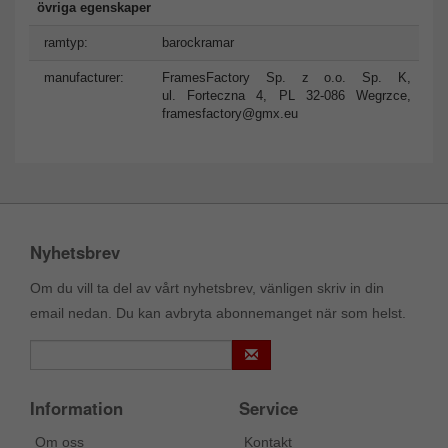
övriga egenskaper
ramtyp:
barockramar
manufacturer:
FramesFactory Sp. z o.o. Sp. K,
ul. Forteczna 4, PL 32-086 Wegrzce,
framesfactory@gmx.eu
Nyhetsbrev
Om du vill ta del av vårt nyhetsbrev, vänligen skriv in din
email nedan. Du kan avbryta abonnemanget när som helst.
Information
Service
Om oss
Kontakt