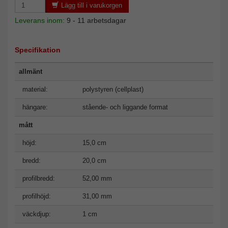
Lägg till i varukorgen
Leverans inom:
9 - 11 arbetsdagar
Specifikation
allmänt
material:
polystyren (cellplast)
hängare:
stående- och liggande format
mått
höjd:
15,0 cm
bredd:
20,0 cm
profilbredd:
52,00 mm
profilhöjd:
31,00 mm
väckdjup:
1 cm