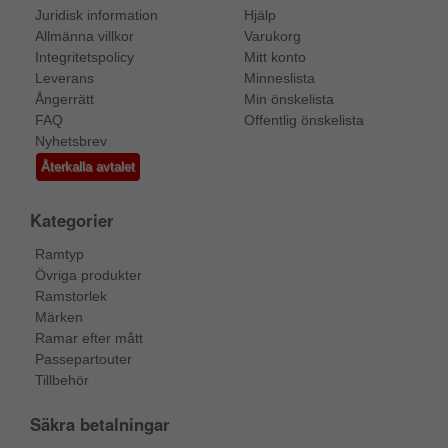
Juridisk information
Hjälp
Allmänna villkor
Varukorg
Integritetspolicy
Mitt konto
Leverans
Minneslista
Ångerrätt
Min önskelista
FAQ
Offentlig önskelista
Nyhetsbrev
Återkalla avtalet
Kategorier
Ramtyp
Övriga produkter
Ramstorlek
Märken
Ramar efter mått
Passepartouter
Tillbehör
Säkra betalningar