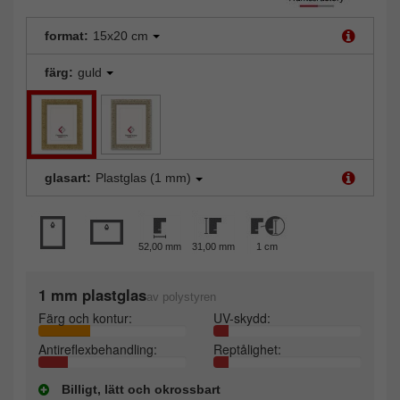
format:
15x20 cm
färg:
guld
glasart:
Plastglas (1 mm)
52,00 mm
31,00 mm
1 cm
1 mm plastglas
av polystyren
Färg och kontur:
UV-skydd:
Antireflexbehandling:
Reptålighet:
Billigt, lätt och okrossbart