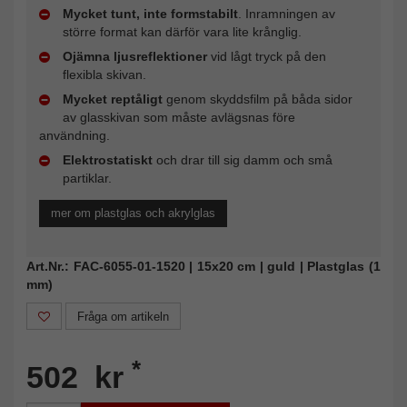
Mycket tunt, inte formstabilt
. Inramningen av
större format kan därför vara lite krånglig.
Ojämna ljusreflektioner
vid lågt tryck på den
flexibla skivan.
Mycket reptåligt
genom skyddsfilm på båda sidor
av glasskivan som måste avlägsnas före
användning.
Elektrostatiskt
och drar till sig damm och små
partiklar.
mer om plastglas och akrylglas
Art.Nr.: FAC-6055-01-1520 | 15x20 cm | guld | Plastglas (1
mm)
Fråga om artikeln
*
502 kr