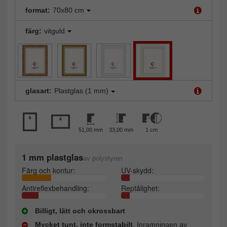
format:
70x80 cm
färg:
vitguld
glasart:
Plastglas (1 mm)
51,00 mm
33,00 mm
1 cm
1 mm plastglas
av polystyren
Färg och kontur:
UV-skydd:
Antireflexbehandling:
Reptålighet:
Billigt, lätt och okrossbart
Mycket tunt, inte formstabilt
. Inramningen av