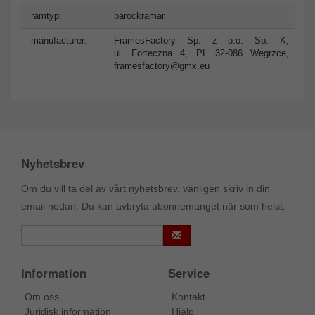
ramtyp:
barockramar
manufacturer:
FramesFactory Sp. z o.o. Sp. K,
ul. Forteczna 4, PL 32-086 Wegrzce,
framesfactory@gmx.eu
Nyhetsbrev
Om du vill ta del av vårt nyhetsbrev, vänligen skriv in din
email nedan. Du kan avbryta abonnemanget när som helst.
Information
Service
Om oss
Kontakt
Juridisk information
Hjälp