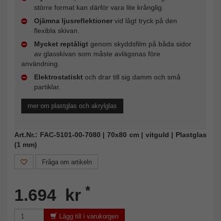
större format kan därför vara lite krånglig.
Ojämna ljusreflektioner
vid lågt tryck på den
flexibla skivan.
Mycket reptåligt
genom skyddsfilm på båda sidor
av glasskivan som måste avlägsnas före
användning.
Elektrostatiskt
och drar till sig damm och små
partiklar.
mer om plastglas och akrylglas
Art.Nr.: FAC-5101-00-7080 | 70x80 cm | vitguld | Plastglas
(1 mm)
Fråga om artikeln
*
1.694 kr
Lägg till i varukorgen