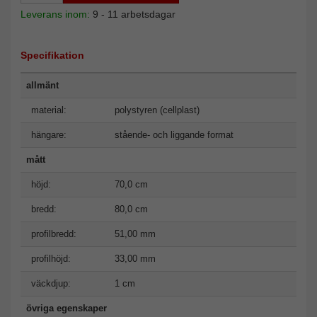
Leverans inom:
9 - 11 arbetsdagar
Specifikation
allmänt
material:
polystyren (cellplast)
hängare:
stående- och liggande format
mått
höjd:
70,0 cm
bredd:
80,0 cm
profilbredd:
51,00 mm
profilhöjd:
33,00 mm
väckdjup:
1 cm
övriga egenskaper