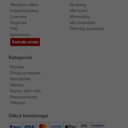
Allmänna villkor
Varukorg
Integritetspolicy
Mitt konto
Leverans
Minneslista
Ångerrätt
Min önskelista
FAQ
Offentlig önskelista
Nyhetsbrev
Återkalla avtalet
Kategorier
Ramtyp
Övriga produkter
Ramstorlek
Märken
Ramar efter mått
Passepartouter
Tillbehör
Säkra betalningar