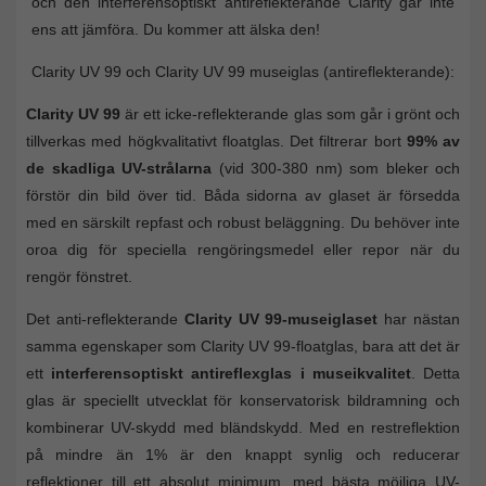
och den interferensoptiskt antireflekterande Clarity går inte
ens att jämföra. Du kommer att älska den!
Clarity UV 99 och Clarity UV 99 museiglas (antireflekterande):
Clarity UV 99
är ett icke-reflekterande glas som går i grönt och
tillverkas med högkvalitativt floatglas. Det filtrerar bort
99% av
de skadliga UV-strålarna
(vid 300-380 nm) som bleker och
förstör din bild över tid. Båda sidorna av glaset är försedda
med en särskilt repfast och robust beläggning. Du behöver inte
oroa dig för speciella rengöringsmedel eller repor när du
rengör fönstret.
Det anti-reflekterande
Clarity UV 99-museiglaset
har nästan
samma egenskaper som Clarity UV 99-floatglas, bara att det är
ett
interferensoptiskt antireflexglas i museikvalitet
. Detta
glas är speciellt utvecklat för konservatorisk bildramning och
kombinerar UV-skydd med bländskydd. Med en restreflektion
på mindre än 1% är den knappt synlig och reducerar
reflektioner till ett absolut minimum, med bästa möjliga UV-