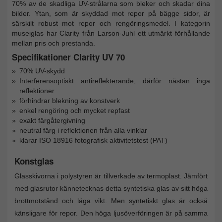
70% av de skadliga UV-strålarna som bleker och skadar dina
bilder. Ytan, som är skyddad mot repor på bägge sidor, är
särskilt robust mot repor och rengöringsmedel. I kategorin
museiglas har Clarity från Larson-Juhl ett utmärkt förhållande
mellan pris och prestanda.
Specifikationer Clarity UV 70
70% UV-skydd
Interferensoptiskt antireflekterande, därför nästan inga
reflektioner
förhindrar blekning av konstverk
enkel rengöring och mycket repfast
exakt färgåtergivning
neutral färg i reflektionen från alla vinklar
klarar ISO 18916 fotografisk aktivitetstest (PAT)
Konstglas
Glasskivorna i polystyren är tillverkade av termoplast. Jämfört
med glasrutor kännetecknas detta syntetiska glas av sitt höga
brottmotstånd och låga vikt. Men syntetiskt glas är också
känsligare för repor. Den höga ljusöverföringen är på samma