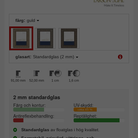
färg:
guld
glasart:
Standardglas (2 mm)
91,00 mm
52,00 mm
1 cm
1,6 cm
2 mm standardglas
Färg och kontur:
UV-skydd:
cirka 45 %
Antireflexbehandling:
Reptålighet:
Standardglas
av floatglas i hög kvalitet.