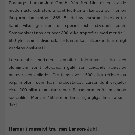
Företaget Larson-Juhl GmbH från Neu-Ulm är ett av de
modernaste och största ramtillverkarna i Europa och har en
lång tradition sedan 1868. En del av varorna tillverkas för
hand, vilket ger dem en speciell och individuell touch.
Sammanlagt finns det över 300 olika träprofiler med mer än 1
600 ytor, som individuella bildramar kan tillverkas från enligt
kundens önskemål.
Larson-Juhls sortiment omfattar fotoramar i trä och
aluminium, samt fotoramar i guld, som används främst av
museer och gallerier. Det finns över 1600 olika trälister att
välja mellan, som kan måttbeställas. Larson-Juhl erbjuder
cirka 200 olika aluminiumramar. Passepartouts är en annan
specialitet. Mer än 450 sorter finns tillgängliga hos Larson-
Juhl.
Ramar i massivt trä från Larson-Juhl