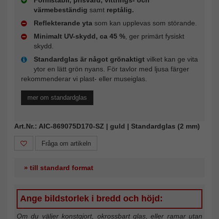
Formstabil, prisvärd, vittrings- och
värmebeständig
samt
reptålig.
Reflekterande yta
som kan upplevas som störande.
Minimalt UV-skydd, ca 45 %
, ger primärt fysiskt
skydd.
Standardglas är något grönaktigt
vilket kan ge vita
ytor en lätt grön nyans. För tavlor med ljusa färger
rekommenderar vi plast- eller museiglas.
mer om standardglas
Art.Nr.: AIC-869075D170-SZ | guld | Standardglas (2 mm)
Fråga om artikeln
» till standard format
Ange bildstorlek i bredd och höjd:
Om du väljer konstgjort, okrossbart glas, eller ramar utan