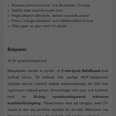
Massiva premiumramar i trä tillverkade i Europa
Stabila lister med limmade hörn
Högkvalitativt utförande, delvist manuellt arbete
Finns i många standard- och måttbeställda format
Olika typer av glas med UV-skydd
Bakpanel
10 år syraskyddsgaranti
Bakpanelen består av syrafri, vit
3 mm-tjock SafeBoard
med
buffrad kärna. Till skillnad från vanliga MDF-bakpaneler
skyddar denna extremt stabila bakpanelspapp din bild från
ogynnsam miljöpåverkan, föroreningar och syra, och kommer
med en
10-årig syraskyddsgaranti inklusive
kvalitetsförsegling
. Tillsammans med ett ramglas med UV-
skydd är den det perfekta skyddet för din bild. Bildramen har
förmonterade hängare för porträtt- och landskapsformat.