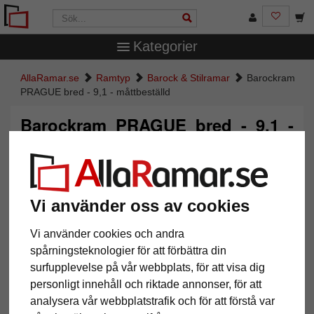
Kategorier
AllaRamar.se
Ramtyp
Barock & Stilramar
Barockram
PRAGUE bred - 9,1 - måttbeställd
Barockram PRAGUE bred - 9,1 -
måttbeställd
Vi använder oss av cookies
Vi använder cookies och andra
spårningsteknologier för att förbättra din
surfupplevelse på vår webbplats, för att visa dig
personligt innehåll och riktade annonser, för att
analysera vår webbplatstrafik och för att förstå var
Tillbaka
Näst