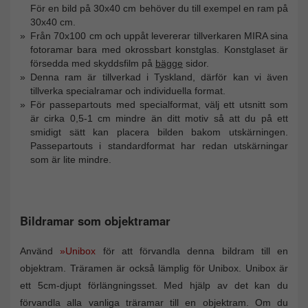
För en bild på 30x40 cm behöver du till exempel en ram på
30x40 cm.
Från 70x100 cm och uppåt levererar tillverkaren MIRA sina
fotoramar bara med okrossbart konstglas. Konstglaset är
försedda med skyddsfilm på
bägge
sidor.
Denna ram är tillverkad i Tyskland, därför kan vi även
tillverka specialramar och individuella format.
För passepartouts med specialformat, välj ett utsnitt som
är cirka 0,5-1 cm mindre än ditt motiv så att du på ett
smidigt sätt kan placera bilden bakom utskärningen.
Passepartouts i standardformat har redan utskärningar
som är lite mindre.
Bildramar som objektramar
Använd
»Unibox
för att förvandla denna bildram till en
objektram. Träramen är också lämplig för Unibox. Unibox är
ett 5cm-djupt förlängningsset. Med hjälp av det kan du
förvandla alla vanliga träramar till en objektram. Om du