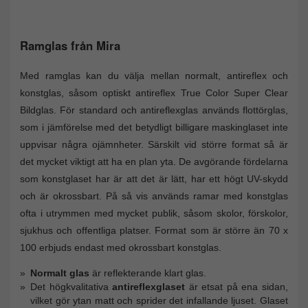
Ramglas från Mira
Med ramglas kan du välja mellan normalt, antireflex och
konstglas, såsom optiskt antireflex True Color Super Clear
Bildglas. För standard och antireflexglas används flottörglas,
som i jämförelse med det betydligt billigare maskinglaset inte
uppvisar några ojämnheter. Särskilt vid större format så är
det mycket viktigt att ha en plan yta. De avgörande fördelarna
som konstglaset har är att det är lätt, har ett högt UV-skydd
och är okrossbart. På så vis används ramar med konstglas
ofta i utrymmen med mycket publik, såsom skolor, förskolor,
sjukhus och offentliga platser. Format som är större än 70 x
100 erbjuds endast med okrossbart konstglas.
Normalt glas
är reflekterande klart glas.
Det högkvalitativa
antireflexglaset
är etsat på ena sidan,
vilket gör ytan matt och sprider det infallande ljuset. Glaset