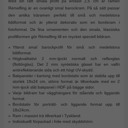
Med sin rätt smala profil på endast 2,5 cm är ramen
Rémelfing är en ovanligt smal barockram. På så sätt passar
den antika träramen perfekt till små och medelstora
bildformat och är ytterst dekorativ som en bordsram i
fotoformat. De fina ornamenten och den smala, klassiska
profilformen gör Rémelfing till en mycket speciell bildram.
Ytterst smal barockprofil för små och medelstora
bildformat.
Högkvalitativt 2 mm-tjockt normalt och reflexglas
(flottörglas). Det 2 mm syntetiska glaset har en valfri
antireflekterande sida och ett högt UV-skydd.
Bakpaneler i kartong med bordstativ som är stabila upp till
storlek 18x24 cm, större format är tillverkade med en 2
mm-tjock slät bakpanel i HDF på bägge sidor.
Varje bildram har vägghängare för stående och liggande
format.
Bordstativ för porträtt- och liggande format upp till
18x24cm.
Ram i massivt trä tillverkad i Tyskland.
Individuellt förpackad i folie med skyddshörn.