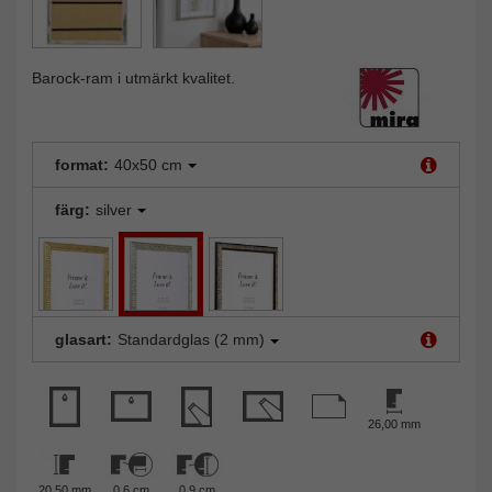
Barock-ram i utmärkt kvalitet.
format:
40x50 cm
färg:
silver
glasart:
Standardglas (2 mm)
26,00 mm
20,50 mm
0,6 cm
0,9 cm