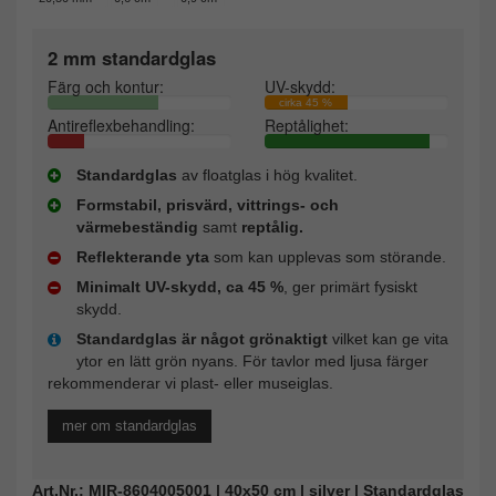
2 mm standardglas
Färg och kontur:
UV-skydd:
cirka 45 %
Antireflexbehandling:
Reptålighet:
Standardglas
av floatglas i hög kvalitet.
Formstabil, prisvärd, vittrings- och
värmebeständig
samt
reptålig.
Reflekterande yta
som kan upplevas som störande.
Minimalt UV-skydd, ca 45 %
, ger primärt fysiskt
skydd.
Standardglas är något grönaktigt
vilket kan ge vita
ytor en lätt grön nyans. För tavlor med ljusa färger
rekommenderar vi plast- eller museiglas.
mer om standardglas
Art.Nr.: MIR-8604005001 | 40x50 cm | silver | Standardglas