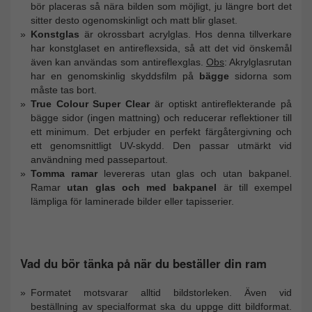
bör placeras så nära bilden som möjligt, ju längre bort det
sitter desto ogenomskinligt och matt blir glaset.
Konstglas
är okrossbart acrylglas. Hos denna tillverkare
har konstglaset en antireflexsida, så att det vid önskemål
även kan användas som antireflexglas.
Obs
: Akrylglasrutan
har en genomskinlig skyddsfilm på
bägge
sidorna som
måste tas bort.
True Colour Super Clear
är optiskt antireflekterande på
bägge sidor (ingen mattning) och reducerar reflektioner till
ett minimum. Det erbjuder en perfekt färgåtergivning och
ett genomsnittligt UV-skydd. Den passar utmärkt vid
användning med passepartout.
Tomma ramar
levereras utan glas och utan bakpanel.
Ramar
utan glas och med bakpanel
är till exempel
lämpliga för laminerade bilder eller tapisserier.
Vad du bör tänka på när du beställer din ram
Formatet motsvarar alltid bildstorleken. Även vid
beställning av specialformat ska du uppge ditt bildformat.