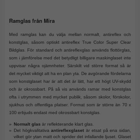
Ramglas från Mira
Med ramglas kan du välja mellan normalt, antireflex och
konstglas, såsom optiskt antireflex True Color Super Clear
Bildglas. För standard och antireflexglas används flottörglas,
som i jämförelse med det betydligt billigare maskinglaset inte
uppvisar några ojämnheter. Särskilt vid större format så är
det mycket viktigt att ha en plan yta. De avgörande fördelarna
som konstglaset har är att det är lätt, har ett högt UV-skydd
och är okrossbart. På så vis används ramar med konstglas
ofta i utrymmen med mycket publik, såsom skolor, förskolor,
sjukhus och offentliga platser. Format som är större än 70 x
100 erbjuds endast med okrossbart konstglas.
Normalt glas
är reflekterande klart glas.
Det högkvalitativa
antireflexglaset
är etsat på ena sidan,
vilket gör ytan matt och sprider det infallande ljuset. Glaset