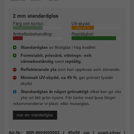
2 mm standardglas
Färg och kontur:
UV-skydd:
cirka 45 %
Antireflexbehandling:
Reptålighet:
Standardglas
av floatglas i hög kvalitet.
Formstabil, prisvärd, vittrings- och
värmebeständig
samt
reptålig.
Reflekterande yta
som kan upplevas som störande.
Minimalt UV-skydd, ca 45 %
, ger primärt fysiskt
skydd.
Standardglas är något grönaktigt
vilket kan ge vita
ytor en lätt grön nyans. För tavlor med ljusa färger
rekommenderar vi plast- eller museiglas.
mer om standardglas
Art.Nr.: MIR-8604005003 | 40x50 cm | svart-silver |