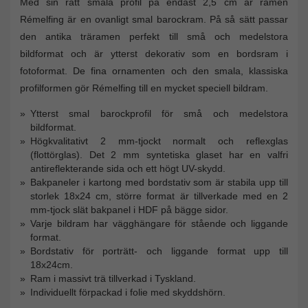
Med sin rätt smala profil på endast 2,5 cm är ramen
Rémelfing är en ovanligt smal barockram. På så sätt passar
den antika träramen perfekt till små och medelstora
bildformat och är ytterst dekorativ som en bordsram i
fotoformat. De fina ornamenten och den smala, klassiska
profilformen gör Rémelfing till en mycket speciell bildram.
Ytterst smal barockprofil för små och medelstora
bildformat.
Högkvalitativt 2 mm-tjockt normalt och reflexglas
(flottörglas). Det 2 mm syntetiska glaset har en valfri
antireflekterande sida och ett högt UV-skydd.
Bakpaneler i kartong med bordstativ som är stabila upp till
storlek 18x24 cm, större format är tillverkade med en 2
mm-tjock slät bakpanel i HDF på bägge sidor.
Varje bildram har vägghängare för stående och liggande
format.
Bordstativ för porträtt- och liggande format upp till
18x24cm.
Ram i massivt trä tillverkad i Tyskland.
Individuellt förpackad i folie med skyddshörn.