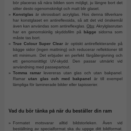
bör placeras så nära bilden som möjligt, ju längre bort det
sitter desto ogenomskinligt och matt blir glaset.
Konstglas
är okrossbart acrylglas. Hos denna tillverkare
har konstglaset en antireflexsida, så att det vid önskemål
även kan användas som antireflexglas.
Obs
: Akrylglasrutan
har en genomskinlig skyddsfilm på
bägge
sidorna som
måste tas bort.
True Colour Super Clear
är optiskt antireflekterande på
bägge sidor (ingen mattning) och reducerar reflektioner till
ett minimum. Det erbjuder en perfekt färgåtergivning och
ett genomsnittligt UV-skydd. Den passar utmärkt vid
användning med passepartout.
Tomma ramar
levereras utan glas och utan bakpanel.
Ramar
utan glas och med bakpanel
är till exempel
lämpliga för laminerade bilder eller tapisserier.
Vad du bör tänka på när du beställer din ram
Formatet motsvarar alltid bildstorleken. Även vid
beställning av specialformat ska du uppge ditt bildformat.