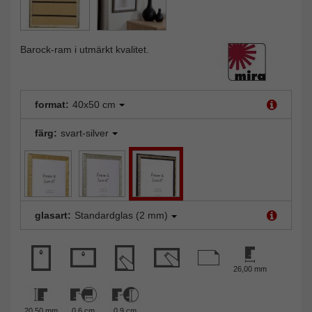
Barock-ram i utmärkt kvalitet.
format:
40x50 cm
färg:
svart-silver
glasart:
Standardglas (2 mm)
26,00 mm
20,50 mm
0,6 cm
0,9 cm