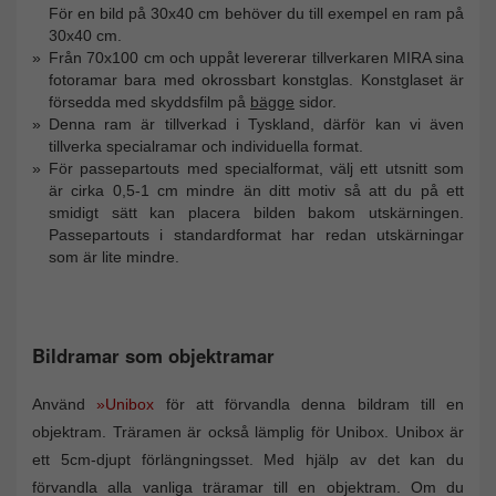
För en bild på 30x40 cm behöver du till exempel en ram på
30x40 cm.
Från 70x100 cm och uppåt levererar tillverkaren MIRA sina
fotoramar bara med okrossbart konstglas. Konstglaset är
försedda med skyddsfilm på
bägge
sidor.
Denna ram är tillverkad i Tyskland, därför kan vi även
tillverka specialramar och individuella format.
För passepartouts med specialformat, välj ett utsnitt som
är cirka 0,5-1 cm mindre än ditt motiv så att du på ett
smidigt sätt kan placera bilden bakom utskärningen.
Passepartouts i standardformat har redan utskärningar
som är lite mindre.
Bildramar som objektramar
Använd
»Unibox
för att förvandla denna bildram till en
objektram. Träramen är också lämplig för Unibox. Unibox är
ett 5cm-djupt förlängningsset. Med hjälp av det kan du
förvandla alla vanliga träramar till en objektram. Om du