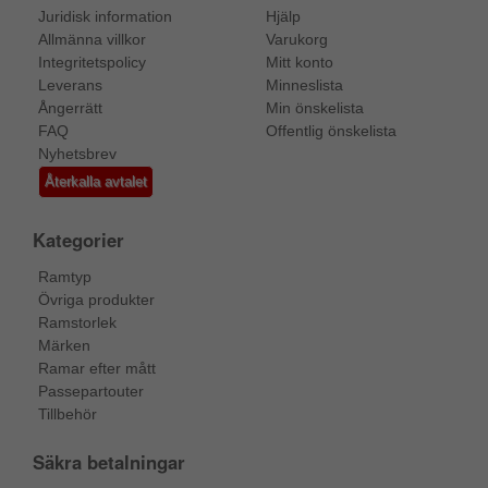
Juridisk information
Hjälp
Allmänna villkor
Varukorg
Integritetspolicy
Mitt konto
Leverans
Minneslista
Ångerrätt
Min önskelista
FAQ
Offentlig önskelista
Nyhetsbrev
Återkalla avtalet
Kategorier
Ramtyp
Övriga produkter
Ramstorlek
Märken
Ramar efter mått
Passepartouter
Tillbehör
Säkra betalningar