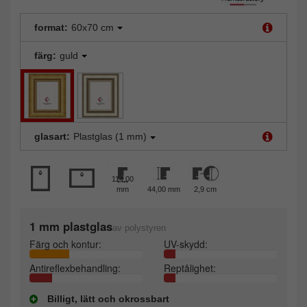
format:
60x70 cm
färg:
guld
glasart:
Plastglas (1 mm)
114,00
mm
44,00 mm
2,9 cm
1 mm plastglas
av polystyren
Färg och kontur:
UV-skydd:
Antireflexbehandling:
Reptålighet:
Billigt, lätt och okrossbart