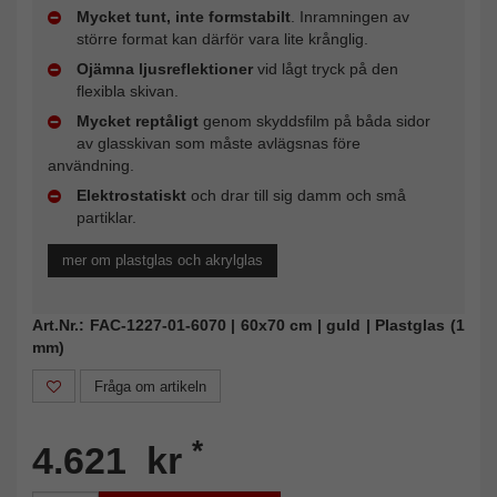
Mycket tunt, inte formstabilt
. Inramningen av
större format kan därför vara lite krånglig.
Ojämna ljusreflektioner
vid lågt tryck på den
flexibla skivan.
Mycket reptåligt
genom skyddsfilm på båda sidor
av glasskivan som måste avlägsnas före
användning.
Elektrostatiskt
och drar till sig damm och små
partiklar.
mer om plastglas och akrylglas
Art.Nr.: FAC-1227-01-6070 | 60x70 cm | guld | Plastglas (1
mm)
Fråga om artikeln
*
4.621 kr