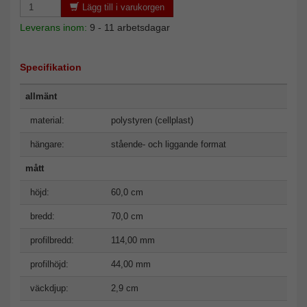
Lägg till i varukorgen
Leverans inom:
9 - 11 arbetsdagar
Specifikation
allmänt
material:
polystyren (cellplast)
hängare:
stående- och liggande format
mått
höjd:
60,0 cm
bredd:
70,0 cm
profilbredd:
114,00 mm
profilhöjd:
44,00 mm
väckdjup:
2,9 cm