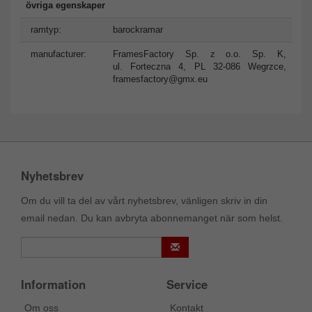
övriga egenskaper
ramtyp:
barockramar
manufacturer:
FramesFactory Sp. z o.o. Sp. K,
ul. Forteczna 4, PL 32-086 Wegrzce,
framesfactory@gmx.eu
Nyhetsbrev
Om du vill ta del av vårt nyhetsbrev, vänligen skriv in din
email nedan. Du kan avbryta abonnemanget när som helst.
Information
Service
Om oss
Kontakt