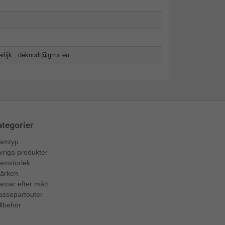
lijk ,
deknudt@gmx.eu
tegorier
amtyp
vriga produkter
amstorlek
ärken
amar efter mått
assepartouter
llbehör