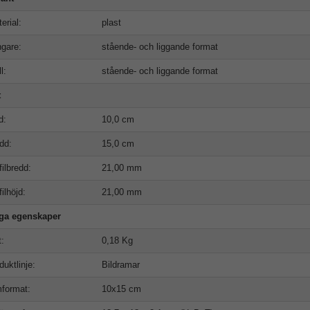
erial:
plast
gare:
stående- och liggande format
l:
stående- och liggande format
t
d:
10,0 cm
dd:
15,0 cm
filbredd:
21,00 mm
filhöjd:
21,00 mm
iga egenskaper
t:
0,18 Kg
duktlinje:
Bildramar
format:
10x15 cm