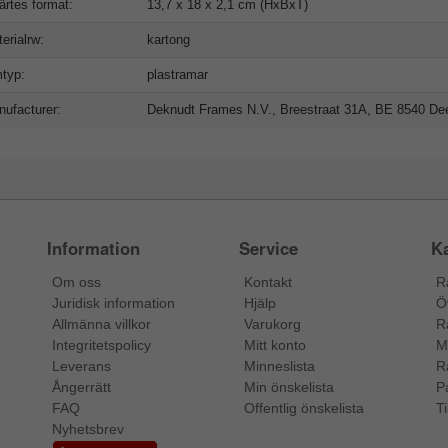
ärtes format:
13,7 x 18 x 2,1 cm (HxBxT)
erialrw:
kartong
typ:
plastramar
ufacturer:
Deknudt Frames N.V., Breestraat 31A, BE 8540 Deer
Information
Service
Ka
Om oss
Kontakt
R
Juridisk information
Hjälp
Ö
Allmänna villkor
Varukorg
R
Integritetspolicy
Mitt konto
M
Leverans
Minneslista
R
Ångerrätt
Min önskelista
P
FAQ
Offentlig önskelista
Ti
Nyhetsbrev