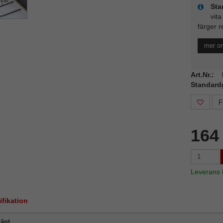
Sta
vita
färger r
mer o
Art.Nr.
Standard
F
164
Leverans
ifikation
änt