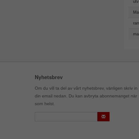
utv
Mat
ram
man
Nyhetsbrev
Om du vill ta del av vårt nyhetsbrev, vänligen skriv in
din email nedan. Du kan avbryta abonnemanget när
som helst.