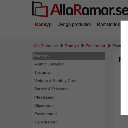
Ramtyp
Övriga produkter
Ramstorlek
AllaRamar.se
Ramtyp
Plastramar
Plastra
Ramtyp
Pl
Aluminiumramar
Träramar
Vintage & Shabby Chic
Barock & Stilramar
Plastramar
Clipsramar
Pusselramar
Galleriramar
Tillba