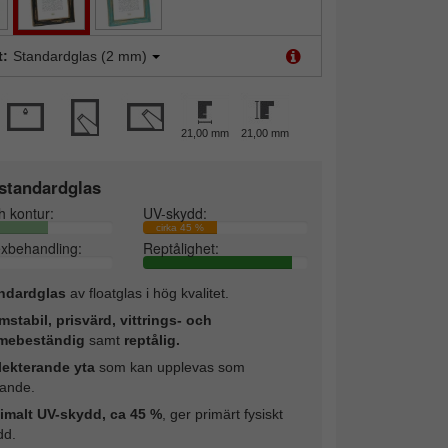
t:
Standardglas (2 mm)
21,00 mm
21,00 mm
standardglas
h kontur:
UV-skydd:
cirka 45 %
exbehandling:
Reptålighet:
ndardglas
av floatglas i hög kvalitet.
mstabil, prisvärd, vittrings- och
mebeständig
samt
reptålig.
lekterande yta
som kan upplevas som
rande.
imalt UV-skydd, ca 45 %
, ger primärt fysiskt
dd.