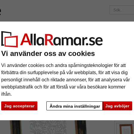
Märken
Ramar efter mått
Passepartouter
Tillbehör
Maga
195 kr
i leveranskostnad.
Oavsett hur mycket du beställer.
m Couvin
Vi använder oss av cookies
astram Couvin
Vi använder cookies och andra spårningsteknologier för att
förbättra din surfupplevelse på vår webbplats, för att visa dig
personligt innehåll och riktade annonser, för att analysera vår
webbplatstrafik och för att förstå var våra besökare kommer
ifrån.
format
Jag accepterar
Jag avböjer
Ändra mina inställningar
färg:
s
ka
Nästa