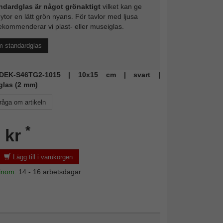
ndardglas är något grönaktigt
vilket kan ge
 ytor en lätt grön nyans. För tavlor med ljusa
ekommenderar vi plast- eller museiglas.
m standardglas
: DEK-S46TG2-1015 | 10x15 cm | svart |
glas (2 mm)
råga om artikeln
*
 kr
Lägg till i varukorgen
 inom:
14 - 16 arbetsdagar