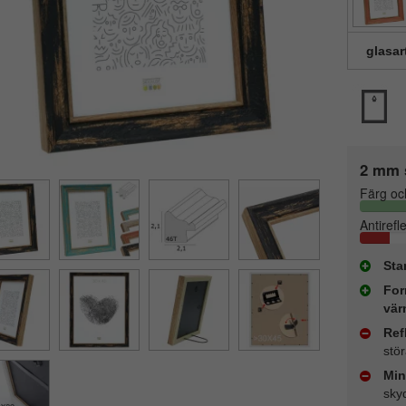
glasar
2 mm 
Färg oc
Antirefl
Sta
For
vär
Ref
stö
Min
sky