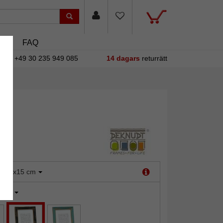
sin
FAQ
+49 30 235 949 085
14 dagars
returrätt
:
10x15 cm
vart