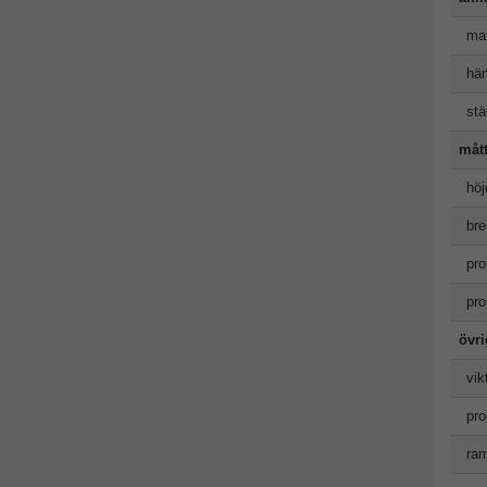
mat
hän
stäl
måt
höj
bre
pro
pro
övr
vik
pro
ram