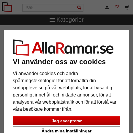
Kategorier
AllaRamar.se
Märken
Döhnert
Filter: Ramtyp:
träramar
Vi använder oss av cookies
Ramtyp: träramar
Återställ alla filter
Vi använder cookies och andra
spårningsteknologier för att förbättra din
surfupplevelse på vår webbplats, för att visa dig
12 Artiklar
Populärast
personligt innehåll och riktade annonser, för att
analysera vår webbplatstrafik och för att förstå var
Grid
våra besökare kommer ifrån.
Jag accepterar
Ändra mina inställningar