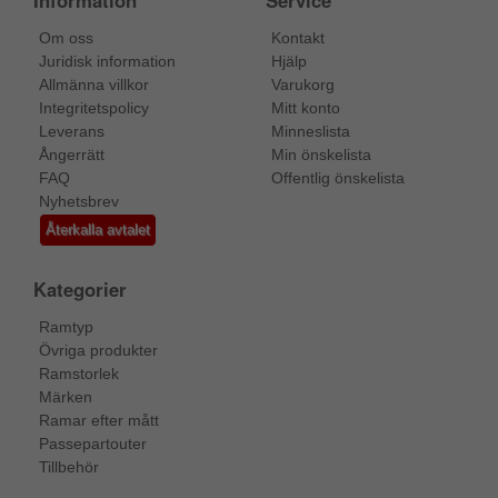
Information
Service
Om oss
Kontakt
Juridisk information
Hjälp
Allmänna villkor
Varukorg
Integritetspolicy
Mitt konto
Leverans
Minneslista
Ångerrätt
Min önskelista
FAQ
Offentlig önskelista
Nyhetsbrev
Återkalla avtalet
Kategorier
Ramtyp
Övriga produkter
Ramstorlek
Märken
Ramar efter mått
Passepartouter
Tillbehör