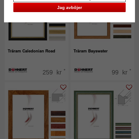
Jag avböjer
Träram Caledonian Road
Träram Bayswater
*
*
259 kr
99 kr