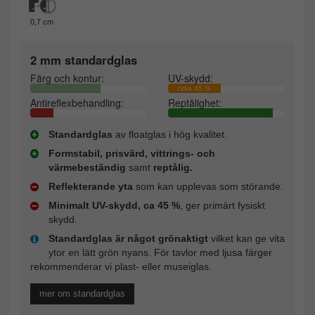
0,7 cm
2 mm standardglas
Färg och kontur:
UV-skydd:
cirka 45 %
Antireflexbehandling:
Reptålighet:
Standardglas
av floatglas i hög kvalitet.
Formstabil, prisvärd, vittrings- och
värmebeständig
samt
reptålig.
Reflekterande yta
som kan upplevas som störande.
Minimalt UV-skydd, ca 45 %
, ger primärt fysiskt
skydd.
Standardglas är något grönaktigt
vilket kan ge vita
ytor en lätt grön nyans. För tavlor med ljusa färger
rekommenderar vi plast- eller museiglas.
mer om standardglas