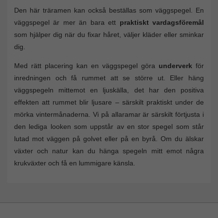
Den här träramen kan också beställas som väggspegel. En
väggspegel är mer än bara ett
praktiskt vardagsföremål
som hjälper dig när du fixar håret, väljer kläder eller sminkar
dig.
Med rätt placering kan en väggspegel göra
underverk
för
inredningen och få rummet att se större ut. Eller häng
väggspegeln mittemot en ljuskälla, det har den positiva
effekten att rummet blir ljusare – särskilt praktiskt under de
mörka vintermånaderna. Vi på allaramar är särskilt förtjusta i
den lediga looken som uppstår av en stor spegel som står
lutad mot väggen på golvet eller på en byrå. Om du älskar
växter och natur kan du hänga spegeln mitt emot några
krukväxter och få en lummigare känsla.