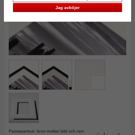
Jag avböjer
Passepartout- bron mellan bild och ram