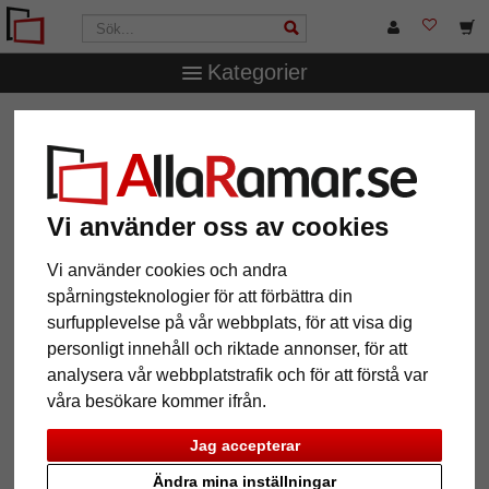
Kategorier
AllaRamar.se
Märken
Nielsen Design
Färdig
passepartout syrafri 1,4 mm
Färdig passepartout syrafri 1,4
mm
Vi använder oss av cookies
Vi använder cookies och andra
spårningsteknologier för att förbättra din
surfupplevelse på vår webbplats, för att visa dig
personligt innehåll och riktade annonser, för att
analysera vår webbplatstrafik och för att förstå var
våra besökare kommer ifrån.
Jag accepterar
Ändra mina inställningar
Tillbaka
Näst