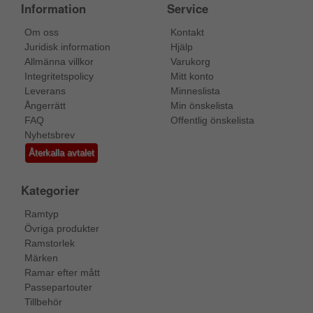
Information
Service
Om oss
Kontakt
Juridisk information
Hjälp
Allmänna villkor
Varukorg
Integritetspolicy
Mitt konto
Leverans
Minneslista
Ångerrätt
Min önskelista
FAQ
Offentlig önskelista
Nyhetsbrev
Återkalla avtalet
Kategorier
Ramtyp
Övriga produkter
Ramstorlek
Märken
Ramar efter mått
Passepartouter
Tillbehör