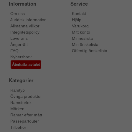
Information
Service
Om oss
Kontakt
Juridisk information
Hjälp
Allmänna villkor
Varukorg
Integritetspolicy
Mitt konto
Leverans
Minneslista
Ångerrätt
Min önskelista
FAQ
Offentlig önskelista
Nyhetsbrev
Återkalla avtalet
Kategorier
Ramtyp
Övriga produkter
Ramstorlek
Märken
Ramar efter mått
Passepartouter
Tillbehör