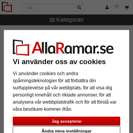
Kategorier
AllaRamar.se
Märken
Nielsen Design
Färdig
passepartout syrafri 1,4 mm
Färdig passepartout syrafri 1,4
mm
Vi använder oss av cookies
Vi använder cookies och andra
spårningsteknologier för att förbättra din
surfupplevelse på vår webbplats, för att visa dig
personligt innehåll och riktade annonser, för att
analysera vår webbplatstrafik och för att förstå var
våra besökare kommer ifrån.
Jag accepterar
Ändra mina inställningar
Tillbaka
Näst