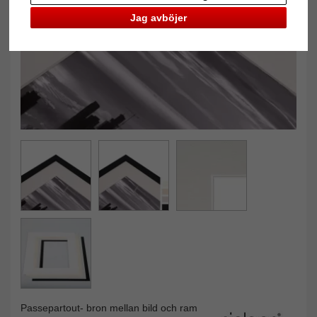
Jag avböjer
Passepartout- bron mellan bild och ram