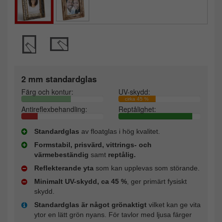
2 mm standardglas
Färg och kontur:
UV-skydd:
cirka 45 %
Antireflexbehandling:
Reptålighet:
Standardglas
av floatglas i hög kvalitet.
Formstabil, prisvärd, vittrings- och
värmebeständig
samt
reptålig.
Reflekterande yta
som kan upplevas som störande.
Minimalt UV-skydd, ca 45 %
, ger primärt fysiskt
skydd.
Standardglas är något grönaktigt
vilket kan ge vita
ytor en lätt grön nyans. För tavlor med ljusa färger