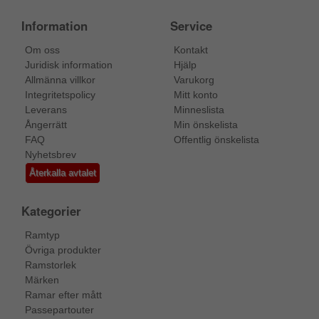
Information
Service
Om oss
Kontakt
Juridisk information
Hjälp
Allmänna villkor
Varukorg
Integritetspolicy
Mitt konto
Leverans
Minneslista
Ångerrätt
Min önskelista
FAQ
Offentlig önskelista
Nyhetsbrev
Återkalla avtalet
Kategorier
Ramtyp
Övriga produkter
Ramstorlek
Märken
Ramar efter mått
Passepartouter