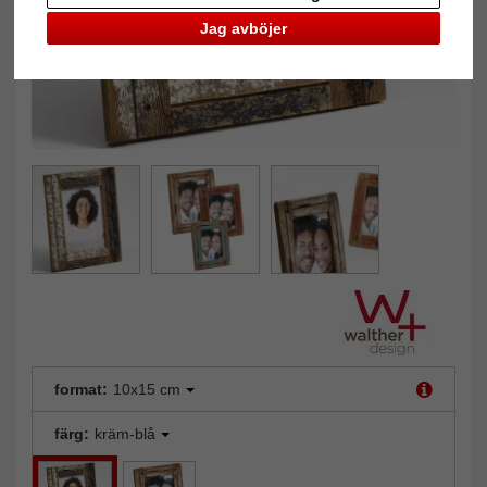
Jag avböjer
format:
10x15 cm
färg:
kräm-blå