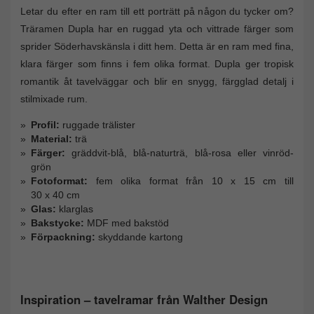
Letar du efter en ram till ett porträtt på någon du tycker om?
Träramen Dupla har en ruggad yta och vittrade färger som
sprider Söderhavskänsla i ditt hem. Detta är en ram med fina,
klara färger som finns i fem olika format. Dupla ger tropisk
romantik åt tavelväggar och blir en snygg, färgglad detalj i
stilmixade rum.
Profil:
ruggade trälister
Material:
trä
Färger:
gräddvit-blå, blå-naturträ, blå-rosa eller vinröd-
grön
Fotoformat:
fem olika format från 10 x 15 cm till
30 x 40 cm
Glas:
klarglas
Bakstycke:
MDF med bakstöd
Förpackning:
skyddande kartong
Inspiration – tavelramar från Walther Design