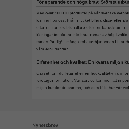
För sparande och höga krav: Största utbud a
Med över 400000 produkter på vår svenska webbutik 
lösning hos oss: Från mycket billiga clips- eller p
efter en ramlös bildhållare eller en barockram, om 
lösningar innefattar inte bara ramar av hög kvalite
ramen för dig! I många rabatterbjudanden hittar du 
våra erbjudanden!
Erfarenhet och kvalitet: En kvarts miljon k
Oavsett om du letar efter en högkvalitativ ram för 
företagsinformation: Vår service kommer att impo
miljon kunder detsamma, och som följd har vår webs
Nyhetsbrev