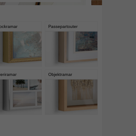
ockramar
Passepartouter
leriramar
Objektramar