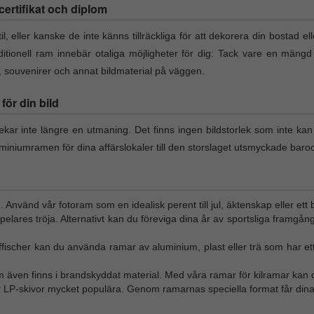
l certifikat och diplom
il, eller kanske de inte känns tillräckliga för att dekorera din bostad el
itionell ram innebär otaliga möjligheter för dig: Tack vare en mängd
t, souvenirer och annat bildmaterial på väggen.
ör din bild
lekar inte längre en utmaning. Det finns ingen bildstorlek som inte ka
miniumramen för dina affärslokaler till den storslaget utsmyckade baro
n. Använd vår fotoram som en idealisk perent till jul, äktenskap eller ett 
tspelares tröja. Alternativt kan du föreviga dina år av sportsliga framgån
affischer kan du använda ramar av aluminium, plast eller trä som har ett
m även finns i brandskyddat material. Med våra ramar för kilramar kan d
ör LP-skivor mycket populära. Genom ramarnas speciella format får dina 