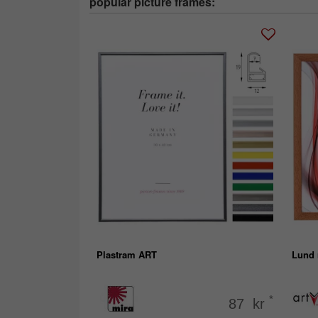
popular picture frames:
Plastram ART
Lund 
*
87 kr