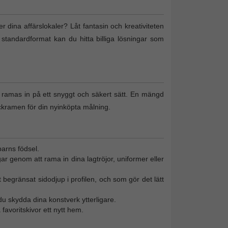
ler dina affärslokaler? Låt fantasin och kreativiteten
 standardformat kan du hitta billiga lösningar som
n ramas in på ett snyggt och säkert sätt. En mängd
ckramen för din nyinköpta målning.
barns födsel.
gar genom att rama in dina lagtröjor, uniformer eller
 begränsat sidodjup i profilen, och som gör det lätt
u skydda dina konstverk ytterligare.
favoritskivor ett nytt hem.