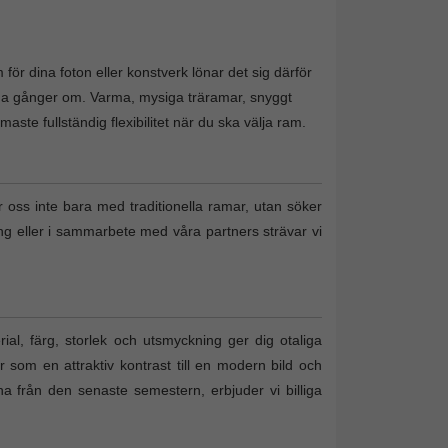
för dina foton eller konstverk lönar det sig därför
nga gånger om. Varma, mysiga träramar, snyggt
te fullständig flexibilitet när du ska välja ram.
r oss inte bara med traditionella ramar, utan söker
ing eller i sammarbete med våra partners strävar vi
al, färg, storlek och utsmyckning ger dig otaliga
r som en attraktiv kontrast till en modern bild och
tona från den senaste semestern, erbjuder vi billiga