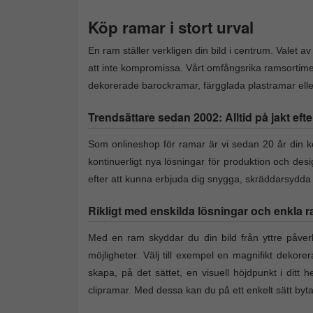
Köp ramar i stort urval
En ram ställer verkligen din bild i centrum. Valet a
att inte kompromissa. Vårt omfångsrika ramsortime
dekorerade barockramar, färgglada plastramar eller 
Trendsättare sedan 2002: Alltid på jakt efte
Som onlineshop för ramar är vi sedan 20 år din kon
kontinuerligt nya lösningar för produktion och des
efter att kunna erbjuda dig snygga, skräddarsydd
Rikligt med enskilda lösningar och enkla r
Med en ram skyddar du din bild från yttre påverk
möjligheter. Välj till exempel en magnifikt dekore
skapa, på det sättet, en visuell höjdpunkt i ditt h
clipramar. Med dessa kan du på ett enkelt sätt by