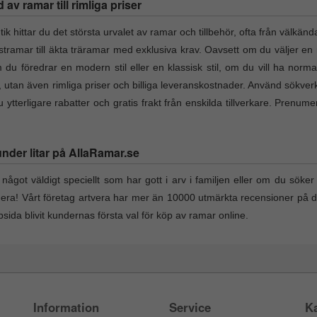
v ramar till rimliga priser
hittar du det största urvalet av ramar och tillbehör, ofta från välkänd
lastramar till äkta träramar med exklusiva krav. Oavsett om du väljer en 
du föredrar en modern stil eller en klassisk stil, om du vill ha norma
t, utan även rimliga priser och billiga leveranskostnader. Använd sökverk
ytterligare rabatter och gratis frakt från enskilda tillverkare. Prenum
under litar på AllaRamar.se
något väldigt speciellt som har gott i arv i familjen eller om du söker e
nera! Vårt företag artvera har mer än 10000 utmärkta recensioner på 
ida blivit kundernas första val för köp av ramar online.
Information
Service
Ka