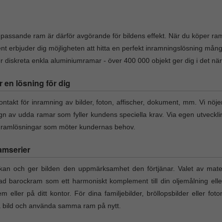
v passande ram är därför avgörande för bildens effekt. När du köper ram 
nt erbjuder dig möjligheten att hitta en perfekt inramningslösning må
diskreta enkla aluminiumramar - över 400 000 objekt ger dig i det närmas
r en lösning för dig
takt för inramning av bilder, foton, affischer, dokument, mm. Vi nöje
ign av udda ramar som fyller kundens speciella krav. Via egen utveckl
a ramlösningar som möter kundernas behov.
amserier
an och ger bilden den uppmärksamhet den förtjänar. Valet av materi
rad barockram som ett harmoniskt komplement till din oljemålning elle
em eller på ditt kontor. För dina familjebilder, bröllopsbilder eller fo
ta bild och använda samma ram på nytt.