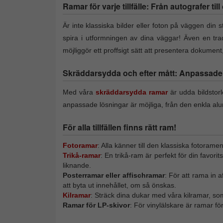
Ramar för varje tillfälle: Från autografer til
Är inte klassiska bilder eller foton på väggen din st
spira i utformningen av dina väggar! Även en trad
möjliggör ett proffsigt sätt att presentera dokumen
Skräddarsydda och efter mått: Anpassade f
Med våra
skräddarsydda ramar
är udda bildstor
anpassade lösningar är möjliga, från den enkla alu
För alla tillfällen finns rätt ram!
Fotoramar
: Alla känner till den klassiska fotorame
Trikå-ramar
: En trikå-ram är perfekt för din favori
liknande.
Posterramar eller affischramar
: För att rama in 
att byta ut innehållet, om så önskas.
Kilramar
: Sträck dina dukar med våra kilramar, so
Ramar för LP-skivor
: För vinylälskare är ramar f