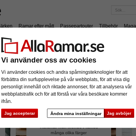
ärken
Ramar efter mått
Passepartouter
Tillbehör
Maga
195 kr
i leveranskostnad.
Oavsett hur mycket du beställer.
Vi använder oss av cookies
Vi använder cookies och andra spårningsteknologier för att
förbättra din surfupplevelse på vår webbplats, för att visa dig
personligt innehåll och riktade annonser, för att analysera vår
webbplatstrafik och för att förstå var våra besökare kommer
ifrån.
Jag accepterar
Jag avböjer
Ändra mina inställningar
Träramar från Mende Frames
många olika färger