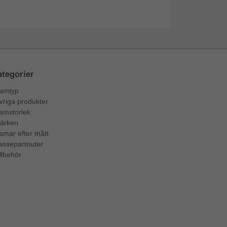
tegorier
amtyp
vriga produkter
amstorlek
ärken
amar efter mått
assepartouter
llbehör