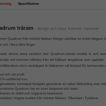
rivning
Specifikation
adrum träram
-
design och natur kommer samman
men Quadrum från märket Nielsen Design utstrålar en enkel elegans me
t och i flera olika färger.
 vare denna stora variation kan Quadrum-ramen smälta in och isce
fierade och kommer således från ett hållbart skogsbruk som uppfyller 
örhållandevis stora veckdjupet är bildramen väl lämpad för laminerade 
el och rak profil.
®-certifierad furu.
kvalitativt, kantslipat floatglas garanterar en säker bildväxling utan ri
torahmen Quadrum har en svart bakpanel och stativ.
ldramen är stabil och noggrannt bearbetad.
duktion i högsta kvalitet från märket Nielsen. Tillverkad i Tyskland.