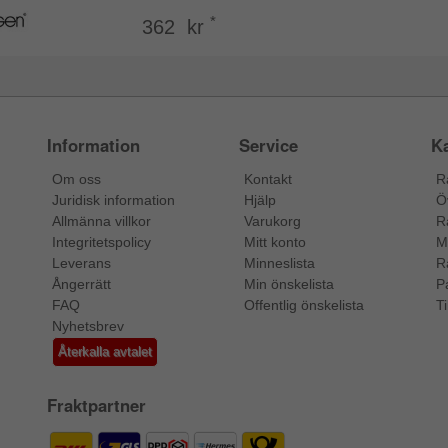
*
362 kr
Information
Service
Ka
Om oss
Kontakt
R
Juridisk information
Hjälp
Ö
Allmänna villkor
Varukorg
R
Integritetspolicy
Mitt konto
M
Leverans
Minneslista
R
Ångerrätt
Min önskelista
P
FAQ
Offentlig önskelista
Ti
Nyhetsbrev
Återkalla avtalet
Fraktpartner