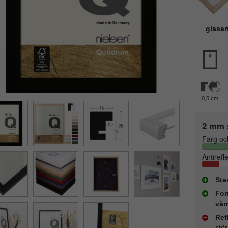
glasar
0,5 cm
2 mm 
Färg oc
Antirefl
Sta
For
vär
Ref
stö