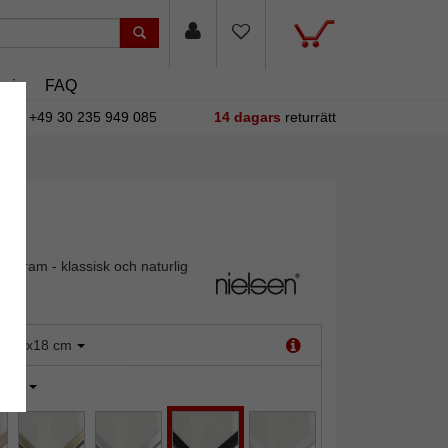
sin
FAQ
+49 30 235 949 085
14 dagars
returrätt
toram - klassisk och naturlig
:
13x18 cm
vart