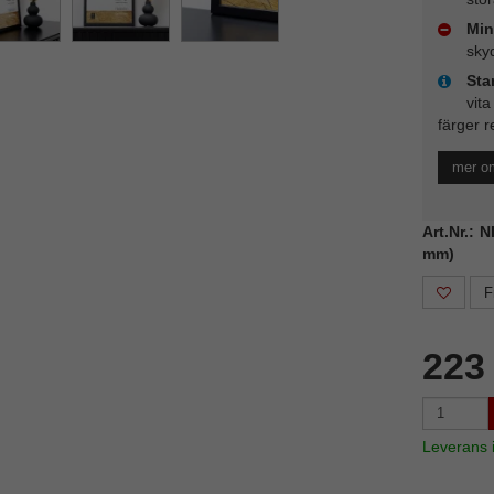
Min
sky
Sta
vita
färger r
mer o
Art.Nr.: 
mm)
F
223
Leverans