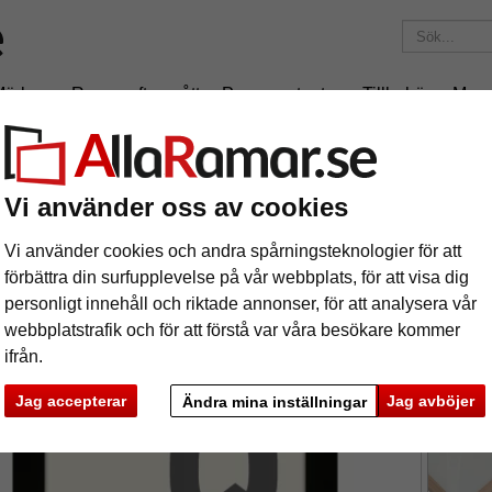
Märken
Ramar efter mått
Passepartouter
Tillbehör
Maga
195 kr
i leveranskostnad.
Oavsett hur mycket du beställer.
Quadrum
Vi använder oss av cookies
toram Quadrum
Vi använder cookies och andra spårningsteknologier för att
förbättra din surfupplevelse på vår webbplats, för att visa dig
Quadrum fo
personligt innehåll och riktade annonser, för att analysera vår
webbplatstrafik och för att förstå var våra besökare kommer
ifrån.
format
Jag accepterar
Jag avböjer
Ändra mina inställningar
färg:
s
ka
Nästa