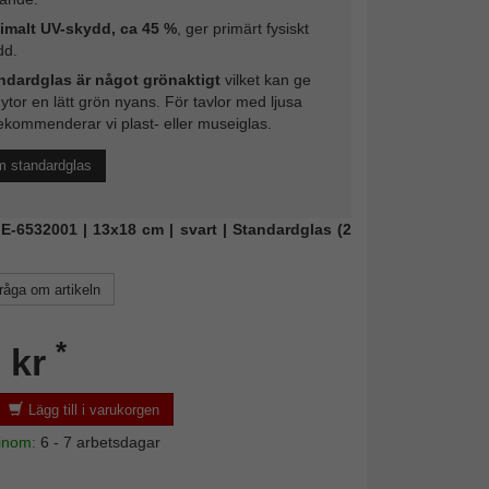
imalt UV-skydd, ca 45 %
, ger primärt fysiskt
dd.
ndardglas är något grönaktigt
vilket kan ge
 ytor en lätt grön nyans. För tavlor med ljusa
ekommenderar vi plast- eller museiglas.
m standardglas
NIE-6532001 | 13x18 cm | svart | Standardglas (2
råga om artikeln
*
 kr
Lägg till i varukorgen
 inom:
6 - 7 arbetsdagar