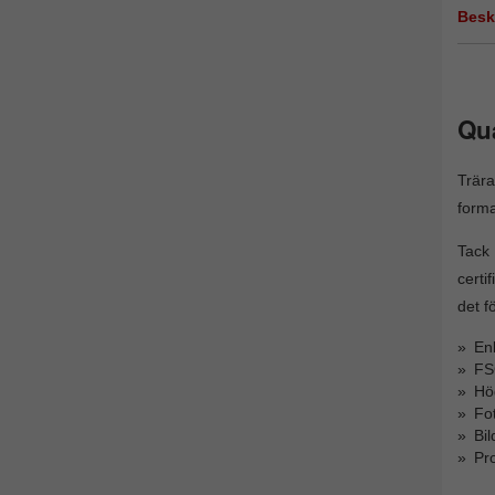
Besk
Qu
Trära
forma
Tack
certi
det f
Enk
FSC
Hög
Fo
Bi
Pro