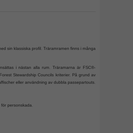
d sin klassiska profil. Träramramen finns i många
nsättas i nästan alla rum. Träramarna är FSC®-
Forest Stewardship Councils kriterier. På grund av
affischer eller användning av dubbla passepartouts.
sk för personskada.