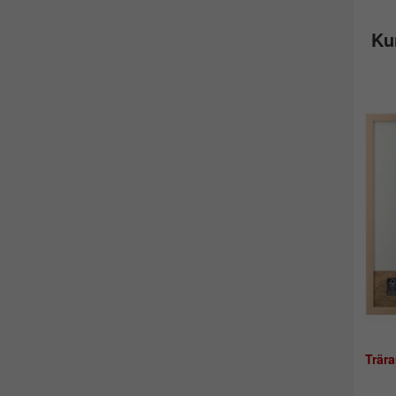
Ku
Trär