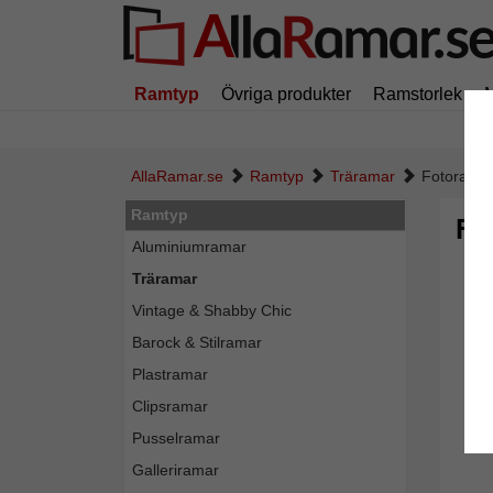
Ramtyp
Övriga produkter
Ramstorlek
AllaRamar.se
Ramtyp
Träramar
Fotoram 
Ramtyp
Fo
Aluminiumramar
Träramar
Vintage & Shabby Chic
Barock & Stilramar
Plastramar
Clipsramar
Pusselramar
Galleriramar
Tillba