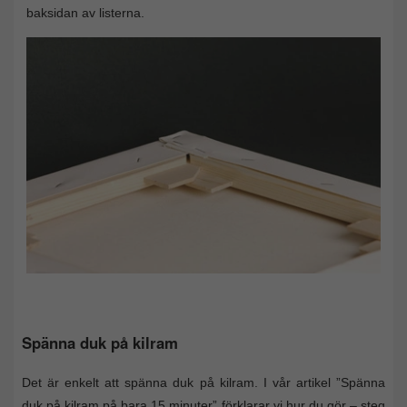
baksidan av listerna.
Spänna duk på kilram
Det är enkelt att spänna duk på kilram. I vår artikel ”Spänna
duk på kilram på bara 15 minuter” förklarar vi hur du gör – steg