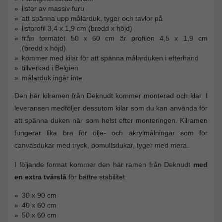
lister av massiv furu
att spänna upp målarduk, tyger och tavlor på
listprofil 3,4 x 1,9 cm (bredd x höjd)
från formatet 50 x 60 cm är profilen 4,5 x 1,9 cm
(bredd x höjd)
kommer med kilar för att spänna målarduken i efterhand
tillverkad i Belgien
målarduk ingår inte.
Den här kilramen från Deknudt kommer monterad och klar. I
leveransen medföljer dessutom kilar som du kan använda för
att spänna duken när som helst efter monteringen. Kilramen
fungerar lika bra för olje- och akrylmålningar som för
canvasdukar med tryck, bomullsdukar, tyger med mera.
I följande format kommer den här ramen från Deknudt
med
en extra tvärslå
för bättre stabilitet:
30 x 90 cm
40 x 60 cm
50 x 60 cm