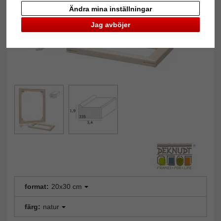
Ändra mina inställningar
Jag avböjer
format:
20x30 cm
färg:
natur