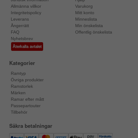
Allmänna villkor
Varukorg
Integritetspolicy
Mitt konto
Leverans
Minneslista
Ångerrätt
Min önskelista
FAQ
Offentlig önskelista
Nyhetsbrev
Återkalla avtalet
Kategorier
Ramtyp
Övriga produkter
Ramstorlek
Märken
Ramar efter mått
Passepartouter
Tillbehör
Säkra betalningar