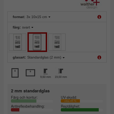
format:
3x 10x15 cm
färg:
svart
glasart:
Standardglas (2 mm)
9,60 mm
19,00 mm
2 mm standardglas
Färg och kontur:
UV-skydd:
cirka 45 %
Antireflexbehandling:
Reptålighet: