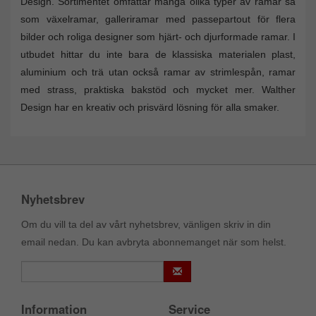
Design. Sortimentet omfattar många olika typer av ramar så
som växelramar, galleriramar med passepartout för flera
bilder och roliga designer som hjärt- och djurformade ramar. I
utbudet hittar du inte bara de klassiska materialen plast,
aluminium och trä utan också ramar av strimlespån, ramar
med strass, praktiska bakstöd och mycket mer. Walther
Design har en kreativ och prisvärd lösning för alla smaker.
Nyhetsbrev
Om du vill ta del av vårt nyhetsbrev, vänligen skriv in din
email nedan. Du kan avbryta abonnemanget när som helst.
Information
Service