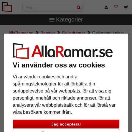
Kategorier
AllaRamar.se
Ramtyp
Galleriramar
Galleriram i plast
Geleria för 3 bilder
Galleriram i plast Geleria för 3
bilder
Vi använder oss av cookies
Vi använder cookies och andra
spårningsteknologier för att förbättra din
surfupplevelse på vår webbplats, för att visa dig
personligt innehåll och riktade annonser, för att
analysera vår webbplatstrafik och för att förstå var
våra besökare kommer ifrån.
Jag accepterar
Tillbaka
Näst