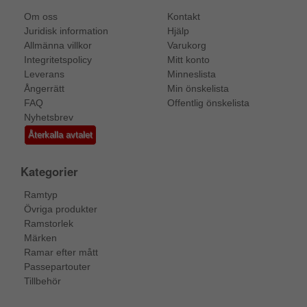
Om oss
Kontakt
Juridisk information
Hjälp
Allmänna villkor
Varukorg
Integritetspolicy
Mitt konto
Leverans
Minneslista
Ångerrätt
Min önskelista
FAQ
Offentlig önskelista
Nyhetsbrev
Återkalla avtalet
Kategorier
Ramtyp
Övriga produkter
Ramstorlek
Märken
Ramar efter mått
Passepartouter
Tillbehör