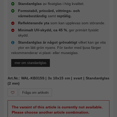
Standardglas
av floatglas i hög kvalitet.
Formstabil, prisvärd, vittrings- och
värmebeständig
samt
reptålig.
Reflekterande yta
som kan upplevas som störande.
Minimalt UV-skydd, ca 45 %
, ger primärt fysiskt
skydd.
Standardglas är något grönaktigt
vilket kan ge vita
ytor en lätt grön nyans. För tavlor med ljusa färger
rekommenderar vi plast- eller museiglas.
mer om standardglas
Art.Nr.: WAL-KB315S | 3x 10x15 cm | svart | Standardglas
(2 mm)
Fråga om artikeln
The varaint of this article is currently not available.
Please choose another article combination.