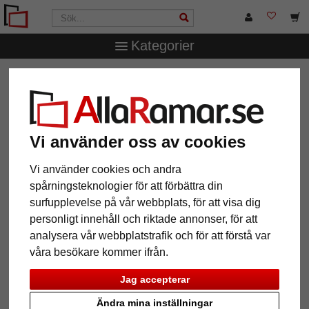
Kategorier
AllaRamar.se
Ramtyp
Galleriramar
Vi använder oss av cookies
12 Artiklar
Populärast
Vi använder cookies och andra
spårningsteknologier för att förbättra din
Grid
surfupplevelse på vår webbplats, för att visa dig
personligt innehåll och riktade annonser, för att
analysera vår webbplatstrafik och för att förstå var
våra besökare kommer ifrån.
Jag accepterar
Ändra mina inställningar