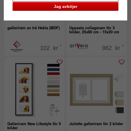
Jag avböjer
galleriram av trä Hekla (MDF)
Uppsala collageram för 3
bilder, 25x80 cm - 15x20 cm
*
*
102 kr
962 kr
Galleriram New Lifestyle för 5
Juliette galleriram för 2 bilder
bilder