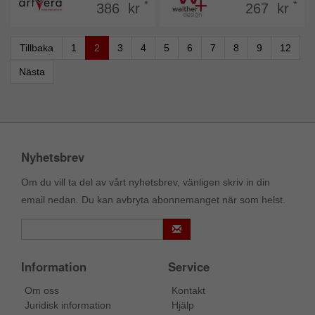
*
*
386 kr
267 kr
Tillbaka
1
2
3
4
5
6
7
8
9
12
Nästa
Nyhetsbrev
Om du vill ta del av vårt nyhetsbrev, vänligen skriv in din
email nedan. Du kan avbryta abonnemanget när som helst.
Information
Service
Om oss
Kontakt
Juridisk information
Hjälp