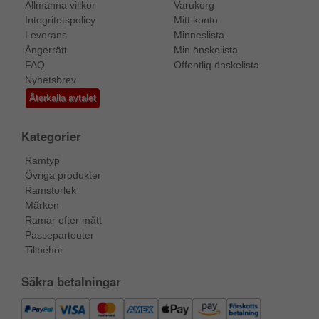
Allmänna villkor
Varukorg
Integritetspolicy
Mitt konto
Leverans
Minneslista
Ångerrätt
Min önskelista
FAQ
Offentlig önskelista
Nyhetsbrev
Återkalla avtalet
Kategorier
Ramtyp
Övriga produkter
Ramstorlek
Märken
Ramar efter mått
Passepartouter
Tillbehör
Säkra betalningar