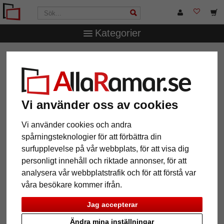
Kategorier
AllaRamar.se
Ramtyp
Galleriramar
Juliette galleriram
för 3 bilder
Juliette galleriram för 3 bilder
Vi använder oss av cookies
Vi använder cookies och andra
spårningsteknologier för att förbättra din
surfupplevelse på vår webbplats, för att visa dig
personligt innehåll och riktade annonser, för att
analysera vår webbplatstrafik och för att förstå var
våra besökare kommer ifrån.
Jag accepterar
Tillbaka
Näst
Ändra mina inställningar