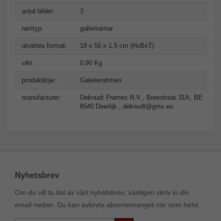
antal bilder:
3
ramtyp:
galleriramar
utvärtes format:
18 x 56 x 1,5 cm (HxBxT)
vikt:
0,90 Kg
produktlinje:
Galerierahmen
manufacturer:
Deknudt Frames N.V., Breestraat 31A, BE
8540 Deerlijk ,
deknudt@gmx.eu
Nyhetsbrev
Om du vill ta del av vårt nyhetsbrev, vänligen skriv in din
email nedan. Du kan avbryta abonnemanget när som helst.