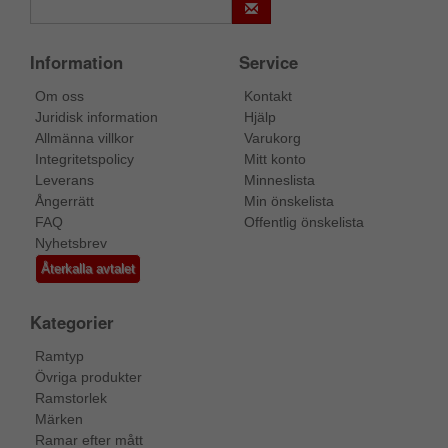
Information
Service
Om oss
Kontakt
Juridisk information
Hjälp
Allmänna villkor
Varukorg
Integritetspolicy
Mitt konto
Leverans
Minneslista
Ångerrätt
Min önskelista
FAQ
Offentlig önskelista
Nyhetsbrev
Återkalla avtalet
Kategorier
Ramtyp
Övriga produkter
Ramstorlek
Märken
Ramar efter mått