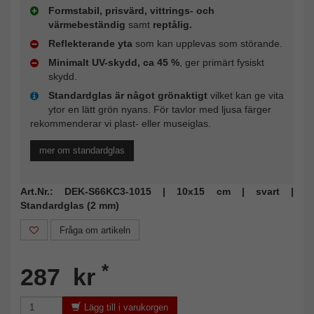
Formstabil, prisvärd, vittrings- och
värmebeständig
samt
reptålig.
Reflekterande yta
som kan upplevas som störande.
Minimalt UV-skydd, ca 45 %
, ger primärt fysiskt
skydd.
Standardglas är något grönaktigt
vilket kan ge vita
ytor en lätt grön nyans. För tavlor med ljusa färger
rekommenderar vi plast- eller museiglas.
mer om standardglas
Art.Nr.: DEK-S66KC3-1015 | 10x15 cm | svart |
Standardglas (2 mm)
Fråga om artikeln
*
287 kr
Lägg till i varukorgen