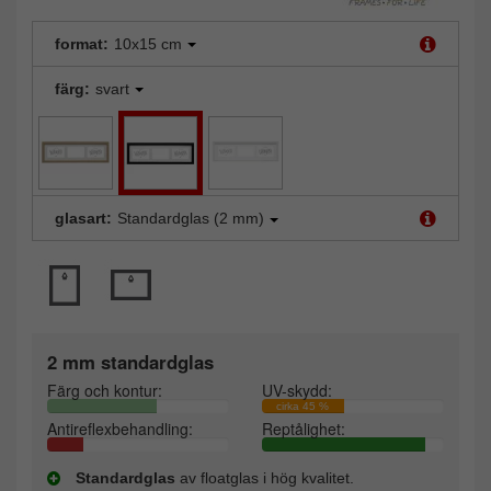
format:
10x15 cm
färg:
svart
glasart:
Standardglas (2 mm)
2 mm standardglas
Färg och kontur:
UV-skydd:
cirka 45 %
Antireflexbehandling:
Reptålighet:
Standardglas
av floatglas i hög kvalitet.