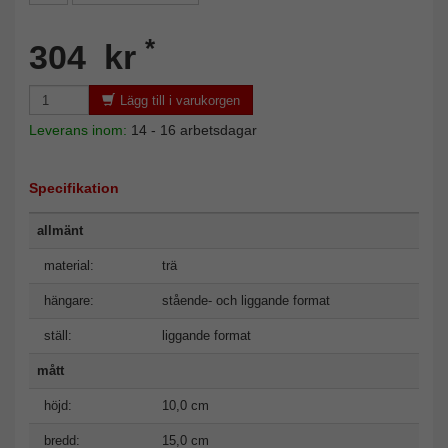
*
304 kr
Lägg till i varukorgen
Leverans inom:
14 - 16 arbetsdagar
Specifikation
allmänt
material:
trä
hängare:
stående- och liggande format
ställ:
liggande format
mått
höjd:
10,0 cm
bredd:
15,0 cm