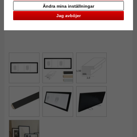
Ändra mina inställningar
Jag avböjer