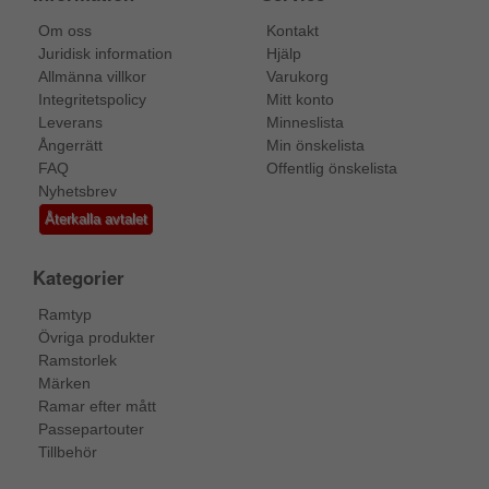
Om oss
Kontakt
Juridisk information
Hjälp
Allmänna villkor
Varukorg
Integritetspolicy
Mitt konto
Leverans
Minneslista
Ångerrätt
Min önskelista
FAQ
Offentlig önskelista
Nyhetsbrev
Återkalla avtalet
Kategorier
Ramtyp
Övriga produkter
Ramstorlek
Märken
Ramar efter mått
Passepartouter
Tillbehör