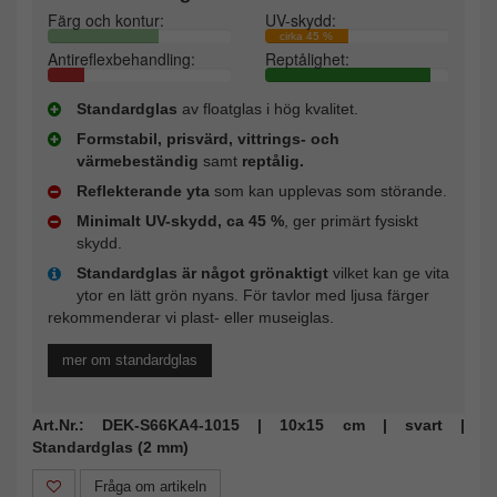
Färg och kontur:
UV-skydd:
cirka 45 %
Antireflexbehandling:
Reptålighet:
Standardglas
av floatglas i hög kvalitet.
Formstabil, prisvärd, vittrings- och
värmebeständig
samt
reptålig.
Reflekterande yta
som kan upplevas som störande.
Minimalt UV-skydd, ca 45 %
, ger primärt fysiskt
skydd.
Standardglas är något grönaktigt
vilket kan ge vita
ytor en lätt grön nyans. För tavlor med ljusa färger
rekommenderar vi plast- eller museiglas.
mer om standardglas
Art.Nr.: DEK-S66KA4-1015 | 10x15 cm | svart |
Standardglas (2 mm)
Fråga om artikeln