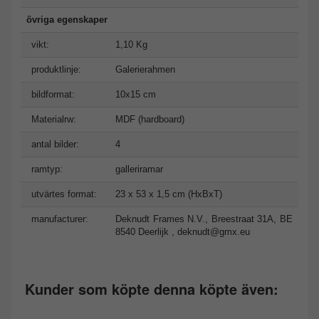
övriga egenskaper
vikt:
1,10 Kg
produktlinje:
Galerierahmen
bildformat:
10x15 cm
Materialrw:
MDF (hardboard)
antal bilder:
4
ramtyp:
galleriramar
utvärtes format:
23 x 53 x 1,5 cm (HxBxT)
manufacturer:
Deknudt Frames N.V., Breestraat 31A, BE
8540 Deerlijk ,
deknudt@gmx.eu
Kunder som köpte denna köpte även: