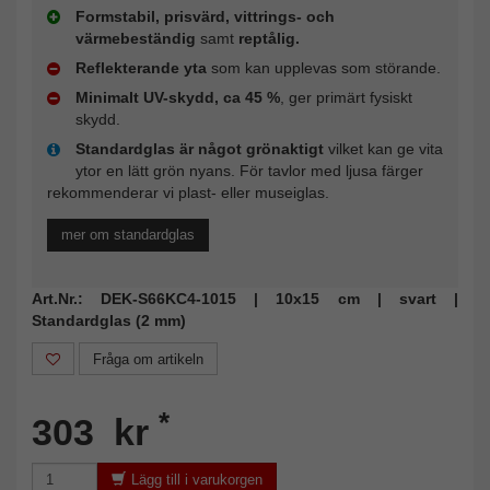
Formstabil, prisvärd, vittrings- och
värmebeständig
samt
reptålig.
Reflekterande yta
som kan upplevas som störande.
Minimalt UV-skydd, ca 45 %
, ger primärt fysiskt
skydd.
Standardglas är något grönaktigt
vilket kan ge vita
ytor en lätt grön nyans. För tavlor med ljusa färger
rekommenderar vi plast- eller museiglas.
mer om standardglas
Art.Nr.: DEK-S66KC4-1015 | 10x15 cm | svart |
Standardglas (2 mm)
Fråga om artikeln
*
303 kr
Lägg till i varukorgen