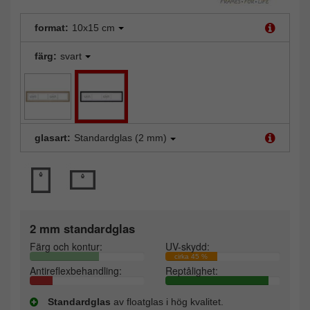
format:
10x15 cm
färg:
svart
glasart:
Standardglas (2 mm)
2 mm standardglas
Färg och kontur:
UV-skydd:
cirka 45 %
Antireflexbehandling:
Reptålighet:
Standardglas
av floatglas i hög kvalitet.