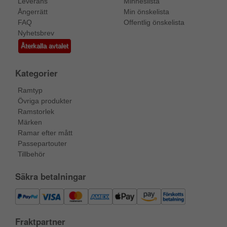
Leverans
Minneslista
Ångerrätt
Min önskelista
FAQ
Offentlig önskelista
Nyhetsbrev
Återkalla avtalet
Kategorier
Ramtyp
Övriga produkter
Ramstorlek
Märken
Ramar efter mått
Passepartouter
Tillbehör
Säkra betalningar
Fraktpartner