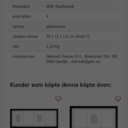
Materialrw:
MDF (hardboard)
antal bilder:
4
ramtyp:
galleriramar
utvärtes format:
18 x 71 x 1,5 cm (HxBxT)
vikt:
1,15 Kg
manufacturer:
Deknudt Frames N.V., Breestraat 31A, BE
8540 Deerlijk ,
deknudt@gmx.eu
Kunder som köpte denna köpte även: