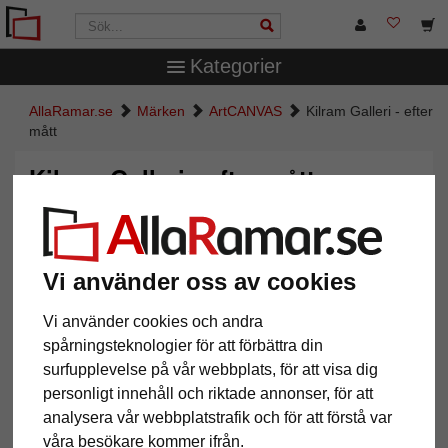
Kategorier
AllaRamar.se
Märken
ArtCANVAS
Kilram Galleri - efter
mått
Kilram Galleri - efter mått
Vi använder oss av cookies
Vi använder cookies och andra
spårningsteknologier för att förbättra din
surfupplevelse på vår webbplats, för att visa dig
personligt innehåll och riktade annonser, för att
analysera vår webbplatstrafik och för att förstå var
Tillbaka
Näst
våra besökare kommer ifrån.