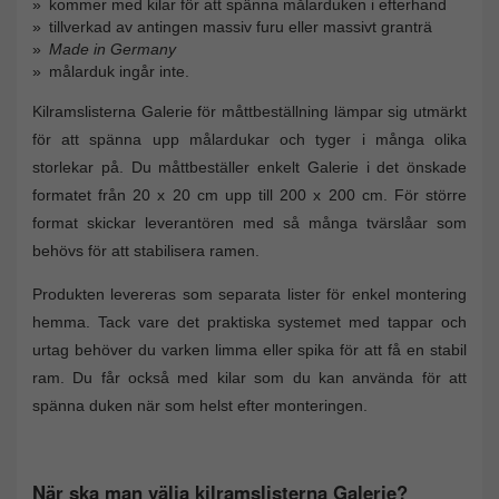
kommer med kilar för att spänna målarduken i efterhand
tillverkad av antingen massiv furu eller massivt granträ
Made in Germany
målarduk ingår inte.
Kilramslisterna Galerie för måttbeställning lämpar sig utmärkt
för att spänna upp målardukar och tyger i många olika
storlekar på. Du måttbeställer enkelt Galerie i det önskade
formatet från 20 x 20 cm upp till 200 x 200 cm. För större
format skickar leverantören med så många tvärslåar som
behövs för att stabilisera ramen.
Produkten levereras som separata lister för enkel montering
hemma. Tack vare det praktiska systemet med tappar och
urtag behöver du varken limma eller spika för att få en stabil
ram. Du får också med kilar som du kan använda för att
spänna duken när som helst efter monteringen.
När ska man välja kilramslisterna Galerie?