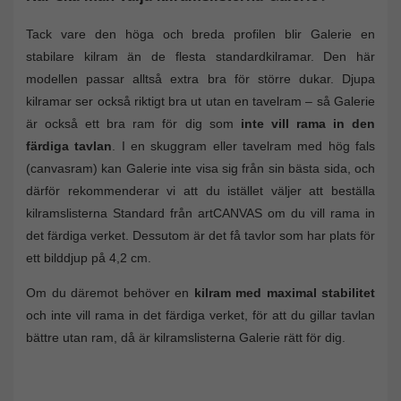
Tack vare den höga och breda profilen blir Galerie en
stabilare kilram än de flesta standardkilramar. Den här
modellen passar alltså extra bra för större dukar. Djupa
kilramar ser också riktigt bra ut utan en tavelram – så Galerie
är också ett bra ram för dig som
inte vill rama in den
färdiga tavlan
. I en skuggram eller tavelram med hög fals
(canvasram) kan Galerie inte visa sig från sin bästa sida, och
därför rekommenderar vi att du istället väljer att beställa
kilramslisterna Standard från artCANVAS om du vill rama in
det färdiga verket. Dessutom är det få tavlor som har plats för
ett bilddjup på 4,2 cm.
Om du däremot behöver en
kilram med maximal stabilitet
och inte vill rama in det färdiga verket, för att du gillar tavlan
bättre utan ram, då är kilramslisterna Galerie rätt för dig.