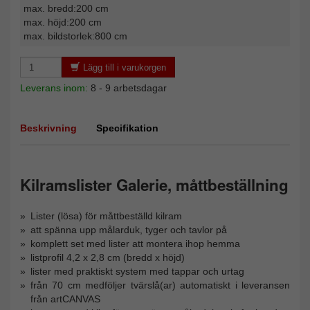
max. bredd:200 cm
max. höjd:200 cm
max. bildstorlek:800 cm
Lägg till i varukorgen
Leverans inom:
8 - 9 arbetsdagar
Beskrivning
Specifikation
Kilramslister Galerie, måttbeställning
Lister (lösa) för måttbeställd kilram
att spänna upp målarduk, tyger och tavlor på
komplett set med lister att montera ihop hemma
listprofil 4,2 x 2,8 cm (bredd x höjd)
lister med praktiskt system med tappar och urtag
från 70 cm medföljer tvärslå(ar) automatiskt i leveransen
från artCANVAS