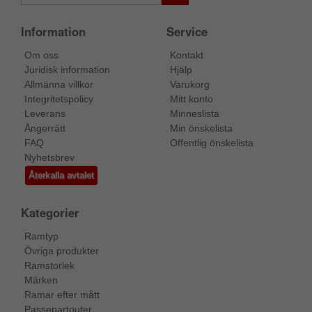
Information
Service
Om oss
Kontakt
Juridisk information
Hjälp
Allmänna villkor
Varukorg
Integritetspolicy
Mitt konto
Leverans
Minneslista
Ångerrätt
Min önskelista
FAQ
Offentlig önskelista
Nyhetsbrev
Återkalla avtalet
Kategorier
Ramtyp
Övriga produkter
Ramstorlek
Märken
Ramar efter mått
Passepartouter