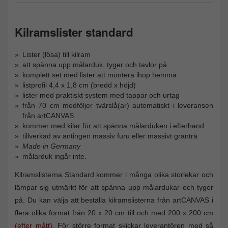
Kilramslister standard
Lister (lösa) till kilram
att spänna upp målarduk, tyger och tavlor på
komplett set med lister att montera ihop hemma
listprofil 4,4 x 1,8 cm (bredd x höjd)
lister med praktiskt system med tappar och urtag
från 70 cm medföljer tvärslå(ar) automatiskt i leveransen
från artCANVAS
kommer med kilar för att spänna målarduken i efterhand
tillverkad av antingen massiv furu eller massivt granträ
Made in Germany
målarduk ingår inte.
Kilramslisterna Standard kommer i många olika storlekar och
lämpar sig utmärkt för att spänna upp målardukar och tyger
på. Du kan välja att beställa kilramslisterna från artCANVAS i
flera olika format från 20 x 20 cm till och med 200 x 200 cm
(efter mått)
. För större format skickar leverantören med så