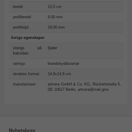
bredd:
13,0 cm
profilbredd:
9,00 mm
profilhöjd:
19,00 mm
övriga egenskaper
stängs på
fjäder
baksidan:
ramtyp:
brandskyddsramar
utvärtes format:
14,8x14,8 cm
manufacturer:
artvera GmbH & Co. KG, Rückertstraße 5,
DE 10627 Berlin,
artvera@mail.gmx
Nyhetsbrev