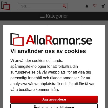
Kategorier
AllaRamar.se
Ramtyp
Brandskyddsramar
Klassificerad standard A1 brandskyddsram "Econ kantig"
Klassificerad standard A1
brandskyddsram "Econ kantig"
Vi använder oss av cookies
Vi använder cookies och andra
spårningsteknologier för att förbättra din
surfupplevelse på vår webbplats, för att visa dig
personligt innehåll och riktade annonser, för att
analysera vår webbplatstrafik och för att förstå var
våra besökare kommer ifrån.
Jag accepterar
Tillbaka
Näst
Ändra mina inställningar