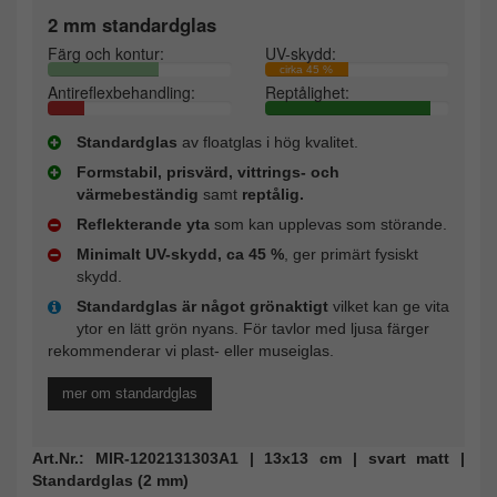
2 mm standardglas
Färg och kontur:
UV-skydd:
cirka 45 %
Antireflexbehandling:
Reptålighet:
Standardglas
av floatglas i hög kvalitet.
Formstabil, prisvärd, vittrings- och
värmebeständig
samt
reptålig.
Reflekterande yta
som kan upplevas som störande.
Minimalt UV-skydd, ca 45 %
, ger primärt fysiskt
skydd.
Standardglas är något grönaktigt
vilket kan ge vita
ytor en lätt grön nyans. För tavlor med ljusa färger
rekommenderar vi plast- eller museiglas.
mer om standardglas
Art.Nr.: MIR-1202131303A1 | 13x13 cm | svart matt |
Standardglas (2 mm)