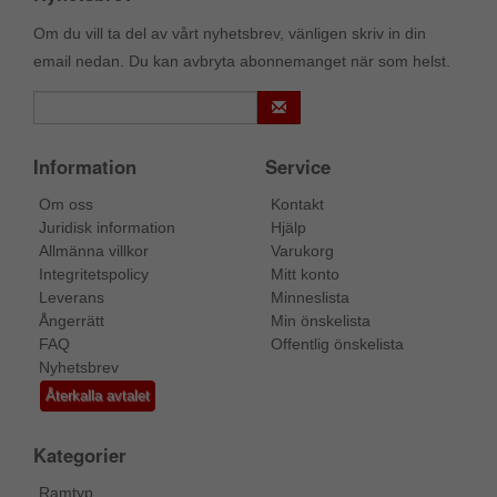
Om du vill ta del av vårt nyhetsbrev, vänligen skriv in din
email nedan. Du kan avbryta abonnemanget när som helst.
Information
Service
Om oss
Kontakt
Juridisk information
Hjälp
Allmänna villkor
Varukorg
Integritetspolicy
Mitt konto
Leverans
Minneslista
Ångerrätt
Min önskelista
FAQ
Offentlig önskelista
Nyhetsbrev
Återkalla avtalet
Kategorier
Ramtyp