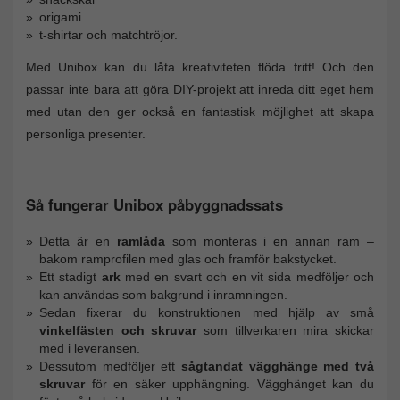
origami
t-shirtar och matchtröjor.
Med Unibox kan du låta kreativiteten flöda fritt! Och den
passar inte bara att göra DIY-projekt att inreda ditt eget hem
med utan den ger också en fantastisk möjlighet att skapa
personliga presenter.
Så fungerar Unibox påbyggnadssats
Detta är en
ramlåda
som monteras i en annan ram –
bakom ramprofilen med glas och framför bakstycket.
Ett stadigt
ark
med en svart och en vit sida medföljer och
kan användas som bakgrund i inramningen.
Sedan fixerar du konstruktionen med hjälp av små
vinkelfästen och skruvar
som tillverkaren mira skickar
med i leveransen.
Dessutom medföljer ett
sågtandat vägghänge med två
skruvar
för en säker upphängning. Vägghänget kan du