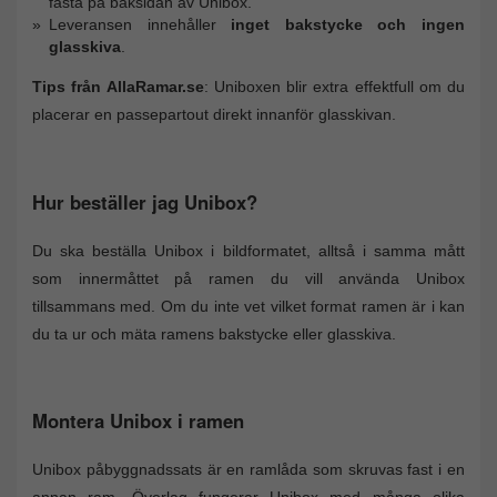
fästa på baksidan av Unibox.
Leveransen innehåller
inget bakstycke och ingen
glasskiva
.
Tips från AllaRamar.se
: Uniboxen blir extra effektfull om du
placerar en passepartout direkt innanför glasskivan.
Hur beställer jag Unibox?
Du ska beställa Unibox i bildformatet, alltså i samma mått
som innermåttet på ramen du vill använda Unibox
tillsammans med. Om du inte vet vilket format ramen är i kan
du ta ur och mäta ramens bakstycke eller glasskiva.
Montera Unibox i ramen
Unibox påbyggnadssats är en ramlåda som skruvas fast i en
annan ram. Överlag fungerar Unibox med många olika