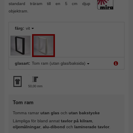
standard träram till en 5 cm djup
objektram.
färg:
vit
glasart:
Tom ram (utan glas/baksida)
50,00 mm
Tom ram
Tomma ramar
utan glas
och
utan bakstycke
Lämpliga för bland annat
tavlor på kilram
,
oljemålningar
,
alu-dibond
och
laminerade tavlor
.