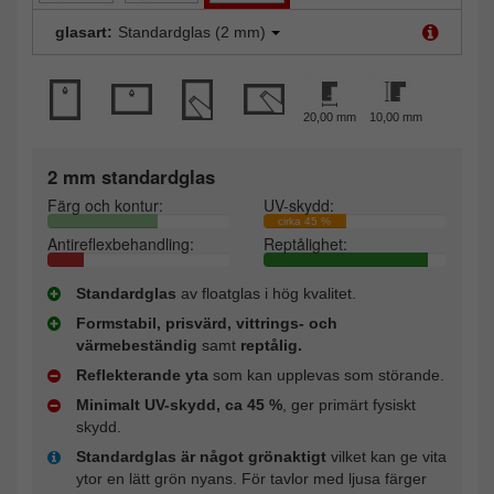
glasart:
Standardglas (2 mm)
20,00 mm
10,00 mm
2 mm standardglas
Färg och kontur:
UV-skydd:
cirka 45 %
Antireflexbehandling:
Reptålighet:
Standardglas
av floatglas i hög kvalitet.
Formstabil, prisvärd, vittrings- och
värmebeständig
samt
reptålig.
Reflekterande yta
som kan upplevas som störande.
Minimalt UV-skydd, ca 45 %
, ger primärt fysiskt
skydd.
Standardglas är något grönaktigt
vilket kan ge vita
ytor en lätt grön nyans. För tavlor med ljusa färger