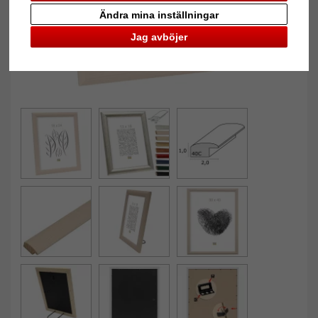
Ändra mina inställningar
Jag avböjer