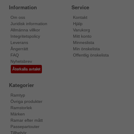
Information
Service
Om oss
Kontakt
Juridisk information
Hjälp
Allmänna villkor
Varukorg
Integritetspolicy
Mitt konto
Leverans
Minneslista
Ångerrätt
Min önskelista
FAQ
Offentlig önskelista
Nyhetsbrev
Återkalla avtalet
Kategorier
Ramtyp
Övriga produkter
Ramstorlek
Märken
Ramar efter mått
Passepartouter
Tillbehör