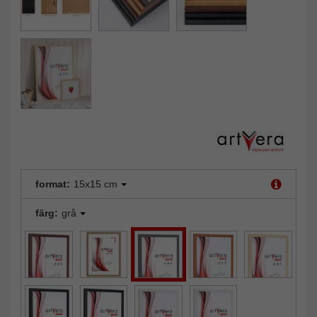
format:
15x15 cm
färg:
grå