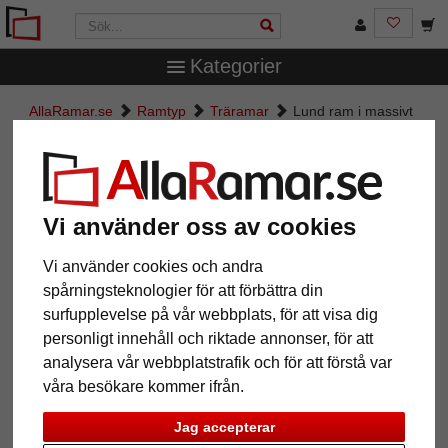
Kategorier
AllaRamar.se
Ramtyp
Träramar
Lund ram i massivt
trä
Lund ram i massivt trä
Vi använder oss av cookies
Vi använder cookies och andra
spårningsteknologier för att förbättra din
surfupplevelse på vår webbplats, för att visa dig
personligt innehåll och riktade annonser, för att
analysera vår webbplatstrafik och för att förstå var
våra besökare kommer ifrån.
Tillbaka
Näst
Jag accepterar