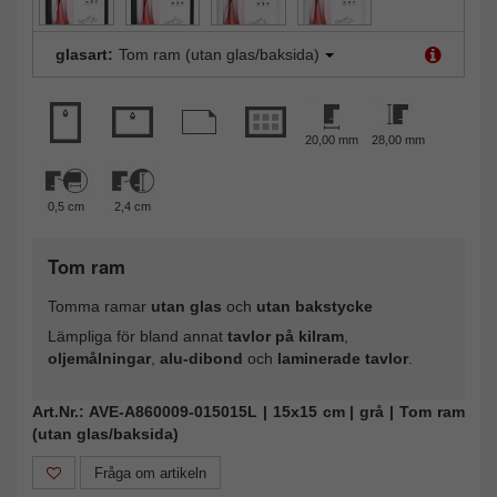
glasart:
Tom ram (utan glas/baksida)
20,00 mm
28,00 mm
0,5 cm
2,4 cm
Tom ram
Tomma ramar
utan glas
och
utan bakstycke
Lämpliga för bland annat
tavlor på kilram
,
oljemålningar
,
alu-dibond
och
laminerade tavlor
.
Art.Nr.: AVE-A860009-015015L | 15x15 cm | grå | Tom ram
(utan glas/baksida)
Fråga om artikeln