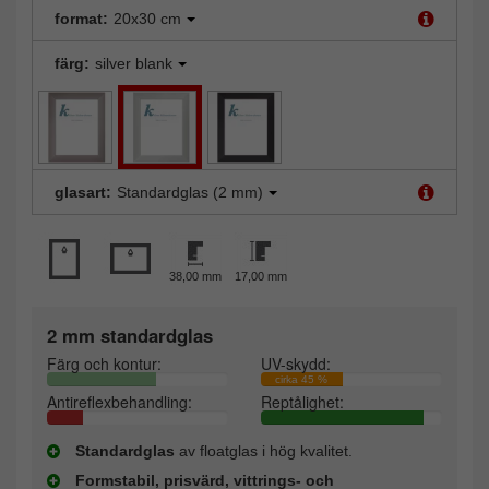
format:
20x30 cm
färg:
silver blank
glasart:
Standardglas (2 mm)
38,00 mm
17,00 mm
2 mm standardglas
Färg och kontur:
UV-skydd:
cirka 45 %
Antireflexbehandling:
Reptålighet:
Standardglas
av floatglas i hög kvalitet.
Formstabil, prisvärd, vittrings- och