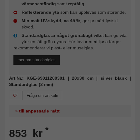
värmebeständig
samt
reptålig.
Reflekterande yta
som kan upplevas som störande.
Minimalt UV-skydd, ca 45 %
, ger primärt fysiskt
skydd.
Standardglas är något grönaktigt
vilket kan ge vita
ytor en lätt grön nyans. För tavlor med ljusa färger
rekommenderar vi plast- eller museiglas.
mer om standardglas
Art.Nr.: KGE-69011200301 | 20x30 cm | silver blank |
Standardglas (2 mm)
Fråga om artikeln
» till anpassade mått
*
853 kr