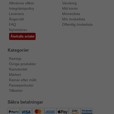
Allmänna villkor
Varukorg
Integritetspolicy
Mitt konto
Leverans
Minneslista
Ångerrätt
Min önskelista
FAQ
Offentlig önskelista
Nyhetsbrev
Återkalla avtalet
Kategorier
Ramtyp
Övriga produkter
Ramstorlek
Märken
Ramar efter mått
Passepartouter
Tillbehör
Säkra betalningar