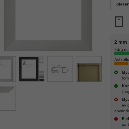
glasar
2 mm 
Färg oc
Antirefl
Myc
for
Kon
lju
Myc
av 
användn
Ele
part