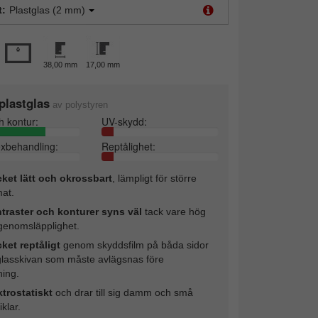
t:
Plastglas (2 mm)
38,00 mm
17,00 mm
plastglas
av polystyren
h kontur:
UV-skydd:
exbehandling:
Reptålighet:
ket lätt och okrossbart
, lämpligt för större
mat.
traster och konturer syns väl
tack vare hög
sgenomsläpplighet.
ket reptåligt
genom skyddsfilm på båda sidor
glasskivan som måste avlägsnas före
ing.
ktrostatiskt
och drar till sig damm och små
iklar.