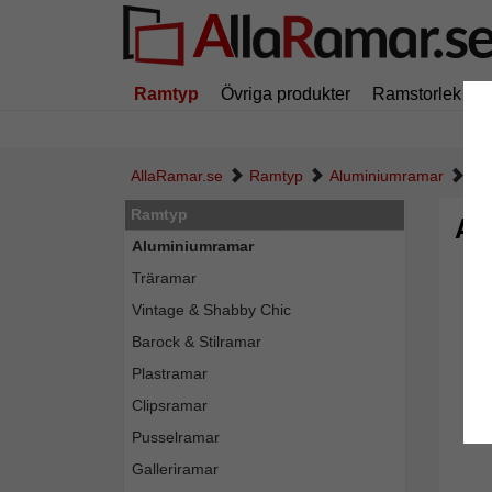
Ramtyp
Övriga produkter
Ramstorlek
AllaRamar.se
Ramtyp
Aluminiumramar
Al
Ramtyp
Al
Aluminiumramar
Träramar
Vintage & Shabby Chic
Barock & Stilramar
Plastramar
Clipsramar
Pusselramar
Galleriramar
Tillba