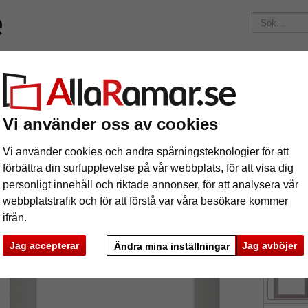
Märken
Ramar efter mått
Passepartouter
Tillbehör
Maga
195 kr
i leveranskostnad.
Oavsett hur mycket du beställer.
uminiumram Mega efter mått
Vi använder oss av cookies
uminiumram Mega efter mått
Vi använder cookies och andra spårningsteknologier för att
förbättra din surfupplevelse på vår webbplats, för att visa dig
personligt innehåll och riktade annonser, för att analysera vår
webbplatstrafik och för att förstå var våra besökare kommer
ifrån.
färg:
s
Jag accepterar
Jag avböjer
Ändra mina inställningar
ka
Nästa