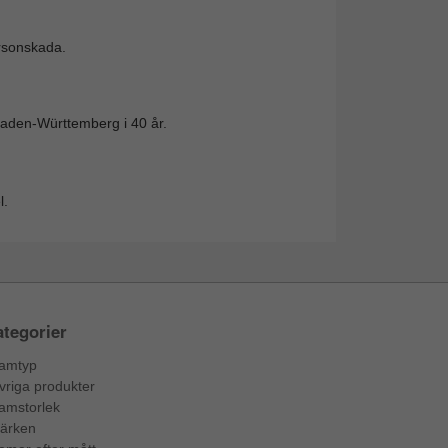
ersonskada.
 Baden-Württemberg i 40 år.
l.
tegorier
amtyp
vriga produkter
amstorlek
ärken