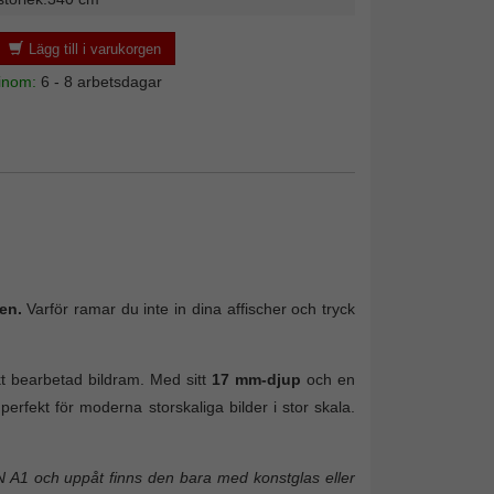
Lägg till i varukorgen
 inom:
6 - 8 arbetsdagar
en.
Varför ramar du inte in dina affischer och tryck
kt bearbetad bildram. Med sitt
17 mm-djup
och en
erfekt för moderna storskaliga bilder i stor skala.
 A1 och uppåt finns den bara med konstglas eller