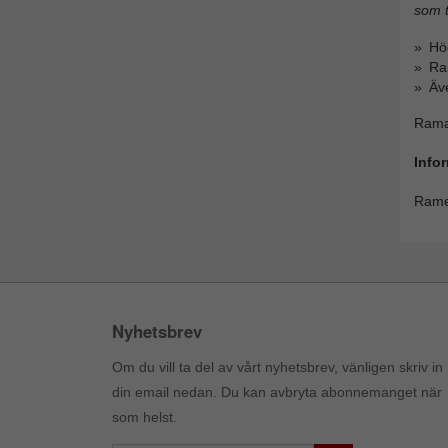
som 
Hög
Ra
Äve
Ramar
Info
Ramen
Nyhetsbrev
Om du vill ta del av vårt nyhetsbrev, vänligen skriv in
din email nedan. Du kan avbryta abonnemanget när
som helst.