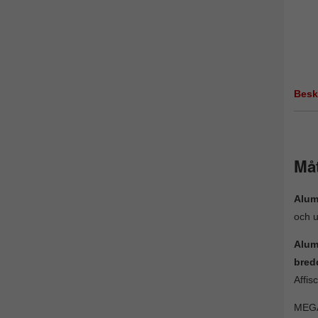
Besk
Må
Alum
och u
Alu
bred
Affis
MEGA