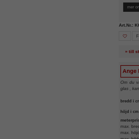
mer om
Art.Nr.: 
F
» till 
Ange b
Om du väl
glas , ka
bredd i c
höjd i cm
meterpri
max. bre
max. höj
max. bild