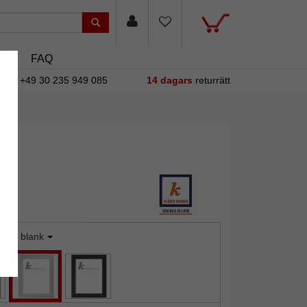
sin
FAQ
+49 30 235 949 085
14 dagars
returrätt
ilver blank