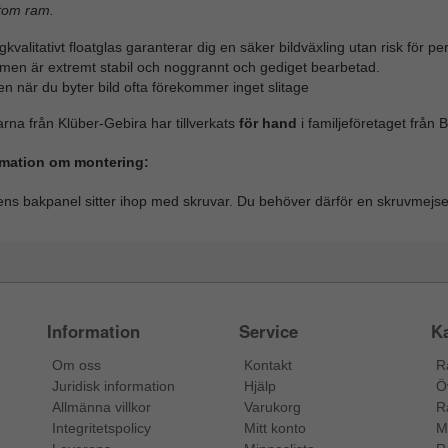
tom ram.
kvalitativt floatglas garanterar dig en säker bildväxling utan risk för p
men är extremt stabil och noggrannt och gediget bearbetad.
n när du byter bild ofta förekommer inget slitage
na från Klüber-Gebira har tillverkats
för hand
i familjeföretaget från
rmation om montering:
s bakpanel sitter ihop med skruvar. Du behöver därför en skruvmejse
Information
Service
Ka
Om oss
Kontakt
R
Juridisk information
Hjälp
Ö
Allmänna villkor
Varukorg
R
Integritetspolicy
Mitt konto
M