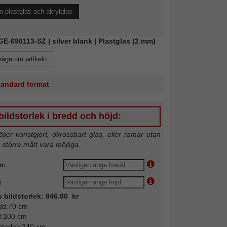
 plastglas och akrylglas
KGE-690113-SZ | silver blank | Plastglas (2 mm)
råga om artikeln
standard format
ildstorlek i bredd och höjd:
jer konstgjort, okrossbart glas, eller ramar utan
n större mått vara möjliga.
m:
:
s bildstorlek: 846.00 kr
dd:70 cm
d:100 cm
storlek:340 cm