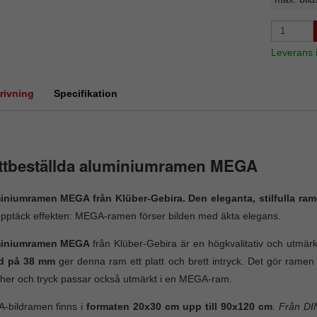
Leverans
rivning
Specifikation
ttbeställda aluminiumramen MEGA
iniumramen MEGA från Klüber-Gebira. Den eleganta, stilfulla ram
pptäck effekten: MEGA-ramen förser bilden med äkta elegans.
miniumramen MEGA
från Klüber-Gebira är en högkvalitativ och utmär
d på 38 mm
ger denna ram ett platt och brett intryck. Det gör ramen p
cher och tryck passar också utmärkt i en MEGA-ram.
-bildramen finns i
formaten 20x30 cm upp till 90x120 cm
.
Från DIN